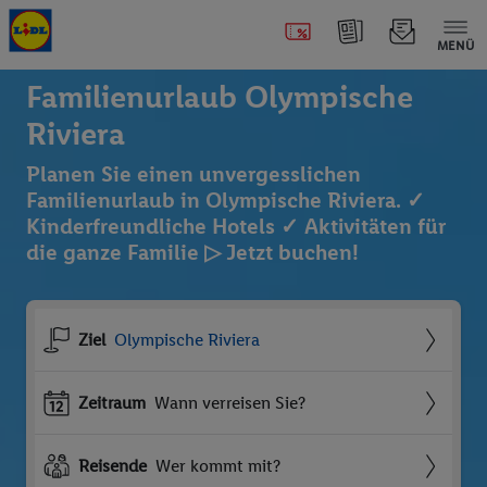
MENÜ
Familienurlaub Olympische
Riviera
Planen Sie einen unvergesslichen
Familienurlaub in Olympische Riviera. ✓
Kinderfreundliche Hotels ✓ Aktivitäten für
die ganze Familie ▷ Jetzt buchen!
Ziel
Olympische Riviera
Zeitraum
Wann verreisen Sie?
Reisende
Wer kommt mit?