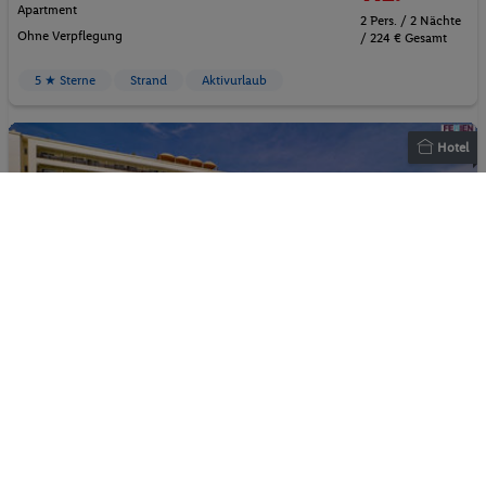
Apartment
2 Pers. / 2 Nächte
Ohne Verpflegung
/ 224 € Gesamt
5 ★ Sterne
Strand
Aktivurlaub
Hotel
Olympian Bay Grand Resort