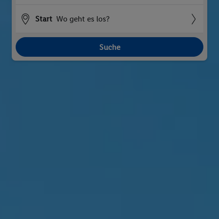
Start
Wo geht es los?
Suche