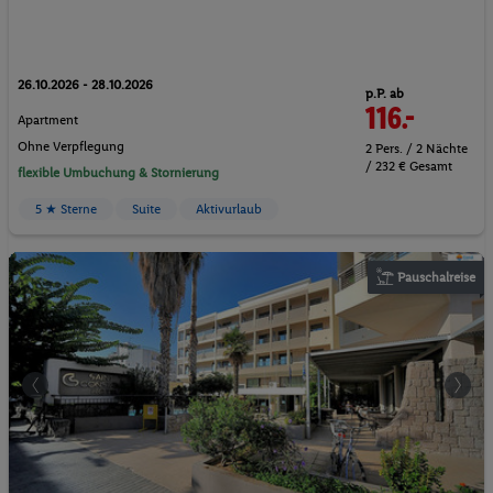
26.10.2026 - 28.10.2026
p.P. ab
116.-
Apartment
Ohne Verpflegung
2 Pers. / 2 Nächte
/ 232 € Gesamt
flexible Umbuchung & Stornierung
5 ★ Sterne
Suite
Aktivurlaub
Pauschalreise