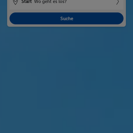
Start
Wo geht es los?
Suche