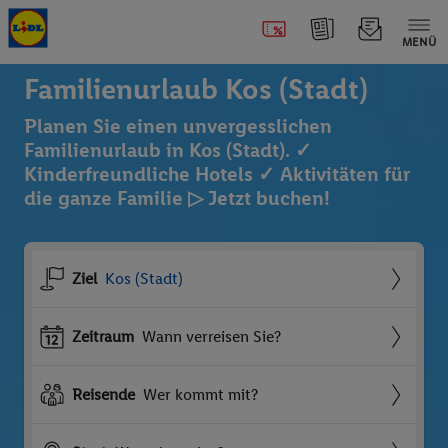
MENÜ
Familienurlaub Kos (Stadt)
Planen Sie einen unvergesslichen
Familienurlaub in Kos (Stadt). ✓
Kinderfreundliche Hotels ✓ Aktivitäten für
die ganze Familie ▷ Jetzt buchen!
Ziel
Kos (Stadt)
Zeitraum
Wann verreisen Sie?
Reisende
Wer kommt mit?