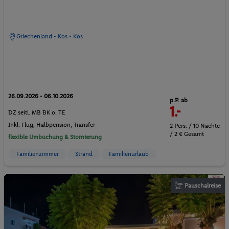
Griechenland - Kos - Kos
26.09.2026 - 06.10.2026
p.P. ab
1.-
DZ seitl. MB BK o. TE
Inkl. Flug,
Halbpension
, Transfer
2 Pers. / 10 Nächte
/ 2 € Gesamt
flexible Umbuchung & Stornierung
Familienzimmer
Strand
Familienurlaub
Pauschalreise