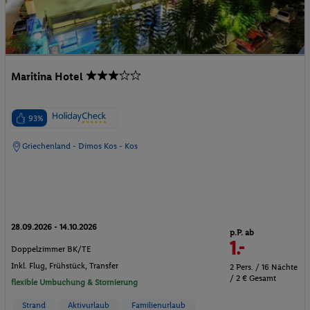
Maritina Hotel
93%
Griechenland - Dimos Kos - Kos
28.09.2026 - 14.10.2026
p.P. ab
1.-
Doppelzimmer BK/TE
Inkl. Flug,
Frühstück
, Transfer
2 Pers. / 16 Nächte
/ 2 € Gesamt
flexible Umbuchung & Stornierung
Strand
Aktivurlaub
Familienurlaub