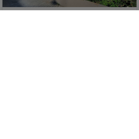
Saint Constantin Hotel
70%
Griechenland - Dimos Kos - Kos
29.09.2026 - 05.10.2026
p.P. ab
1.-
Appartment Stadtbl. BK
Inkl. Flug,
Ohne Verpflegung
, Transfer
2 Pers. / 6 Nächte
/ 2 € Gesamt
flexible Umbuchung & Stornierung
Strand
Sandstrand
Familienurlaub
Pauschalreise