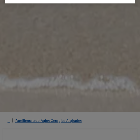
Familienurlaub Agios Georgios Argirades