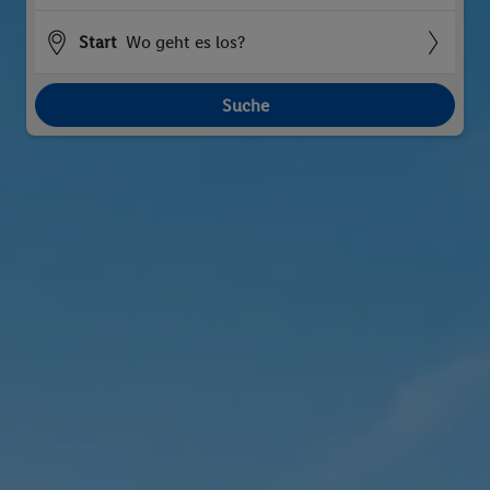
Start
Wo geht es los?
Suche