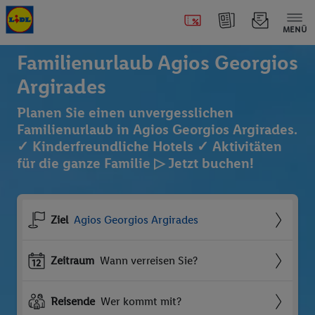
MENÜ
Familienurlaub Agios Georgios
Argirades
Planen Sie einen unvergesslichen
Familienurlaub in Agios Georgios Argirades.
✓ Kinderfreundliche Hotels ✓ Aktivitäten
für die ganze Familie ▷ Jetzt buchen!
Ziel
Agios Georgios Argirades
Zeitraum
Wann verreisen Sie?
Reisende
Wer kommt mit?