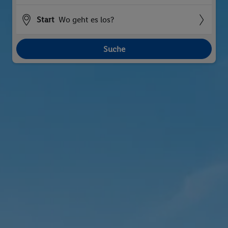
Start
Wo geht es los?
Suche