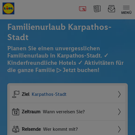
MENÜ
Familienurlaub Karpathos-
Stadt
Planen Sie einen unvergesslichen
Familienurlaub in Karpathos-Stadt. ✓
Kinderfreundliche Hotels ✓ Aktivitäten für
die ganze Familie ▷ Jetzt buchen!
Ziel
Karpathos-Stadt
Zeitraum
Wann verreisen Sie?
Reisende
Wer kommt mit?