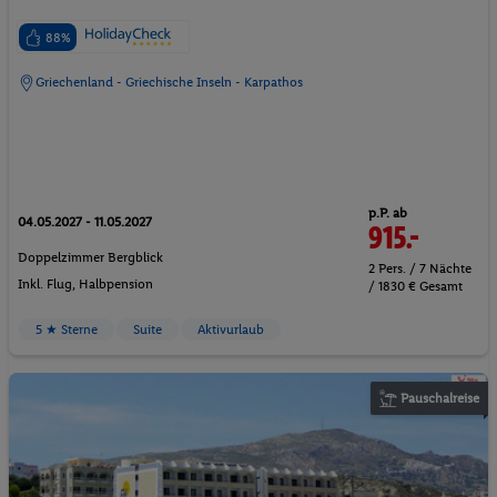
88%
Griechenland - Griechische Inseln - Karpathos
p.P. ab
04.05.2027 - 11.05.2027
915.-
Doppelzimmer Bergblick
2 Pers. / 7 Nächte
Inkl. Flug,
Halbpension
/ 1830 € Gesamt
5 ★ Sterne
Suite
Aktivurlaub
Pauschalreise