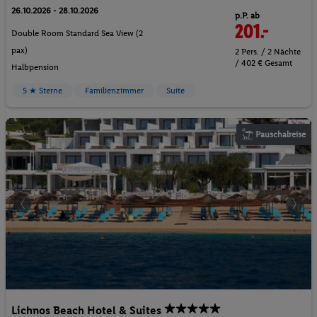
26.10.2026 - 28.10.2026
p.P. ab
201.-
Double Room Standard Sea View (2
pax)
2 Pers. / 2 Nächte
/ 402 € Gesamt
Halbpension
5 ★ Sterne
Familienzimmer
Suite
Pauschalreise
Lichnos Beach Hotel & Suites