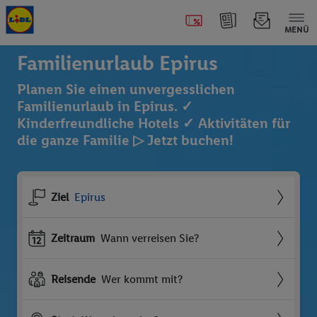
MENÜ
Familienurlaub Epirus
Planen Sie einen unvergesslichen
Familienurlaub in Epirus. ✓
Kinderfreundliche Hotels ✓ Aktivitäten für
die ganze Familie ▷ Jetzt buchen!
Ziel
Epirus
Zeitraum
Wann verreisen Sie?
Reisende
Wer kommt mit?