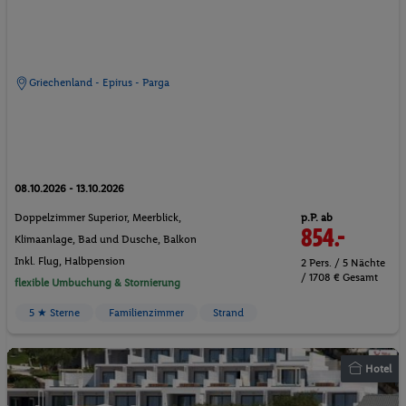
Griechenland - Epirus - Parga
08.10.2026 - 13.10.2026
p.P. ab
Doppelzimmer Superior, Meerblick,
854.-
Klimaanlage, Bad und Dusche, Balkon
Inkl. Flug,
Halbpension
2 Pers. / 5 Nächte
/ 1708 € Gesamt
flexible Umbuchung & Stornierung
5 ★ Sterne
Familienzimmer
Strand
Hotel