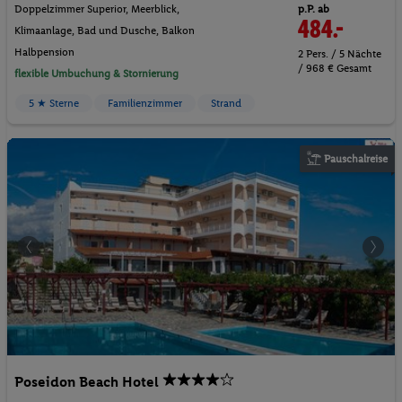
p.P. ab
Doppelzimmer Superior, Meerblick,
484.-
Klimaanlage, Bad und Dusche, Balkon
Halbpension
2 Pers. / 5 Nächte
/ 968 € Gesamt
flexible Umbuchung & Stornierung
5 ★ Sterne
Familienzimmer
Strand
Pauschalreise
Poseidon Beach Hotel