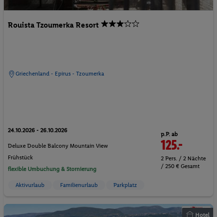
Rouista Tzoumerka Resort
Griechenland - Epirus - Tzoumerka
24.10.2026 - 26.10.2026
p.P. ab
125.-
Deluxe Double Balcony Mountain View
Frühstück
2 Pers. / 2 Nächte
/ 250 € Gesamt
flexible Umbuchung & Stornierung
Aktivurlaub
Familienurlaub
Parkplatz
Hotel