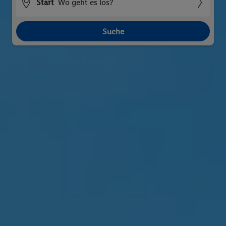
Start
Wo geht es los?
Suche