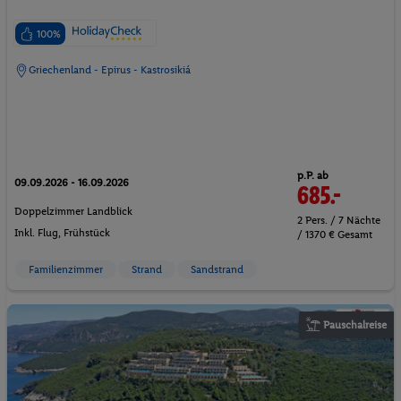
100%
Griechenland - Epirus - Kastrosikiá
p.P. ab
09.09.2026 - 16.09.2026
685.-
Doppelzimmer Landblick
2 Pers. / 7 Nächte
Inkl. Flug,
Frühstück
/ 1370 € Gesamt
Familienzimmer
Strand
Sandstrand
Pauschalreise