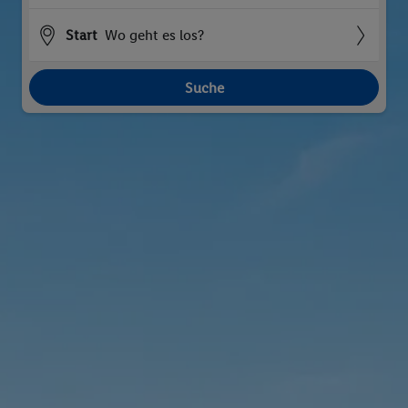
Start
Wo geht es los?
Suche