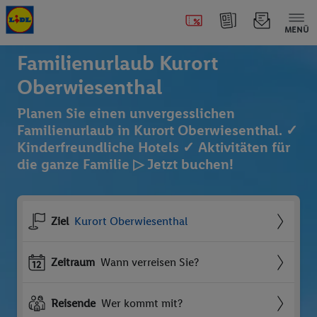
MENÜ
Familienurlaub Kurort
Oberwiesenthal
Planen Sie einen unvergesslichen
Familienurlaub in Kurort Oberwiesenthal. ✓
Kinderfreundliche Hotels ✓ Aktivitäten für
die ganze Familie ▷ Jetzt buchen!
Ziel
Kurort Oberwiesenthal
Zeitraum
Wann verreisen Sie?
Reisende
Wer kommt mit?