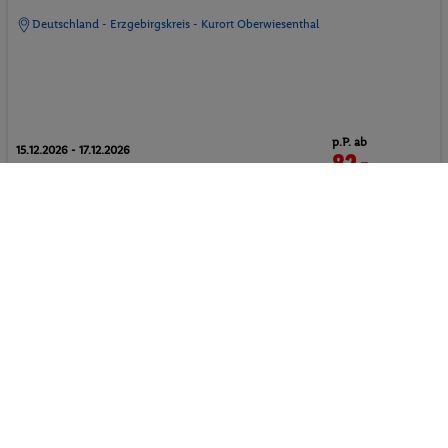
Deutschland - Erzgebirgskreis - Kurort Oberwiesenthal
p.P. ab
15.12.2026 - 17.12.2026
82.-
Classic Doppelzimmer (SPAR)
2 Pers. / 2 Nächte
Frühstück
/ 164 € Gesamt
Ferienhaus
Wellnessurlaub
Familienurlaub
Alle anzeigen
Mit Ihrer Familie