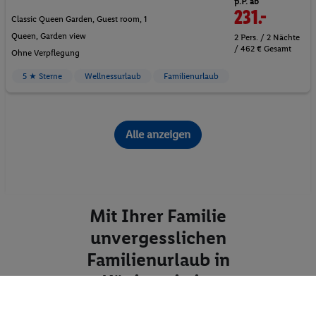
p.P. ab
231.-
Classic Queen Garden, Guest room, 1
Queen, Garden view
2 Pers. / 2 Nächte
/ 462 € Gesamt
Ohne Verpflegung
5 ★ Sterne
Wellnessurlaub
Familienurlaub
Alle anzeigen
Mit Ihrer Familie
unvergesslichen
Familienurlaub in
Königstein im
Taunus erleben