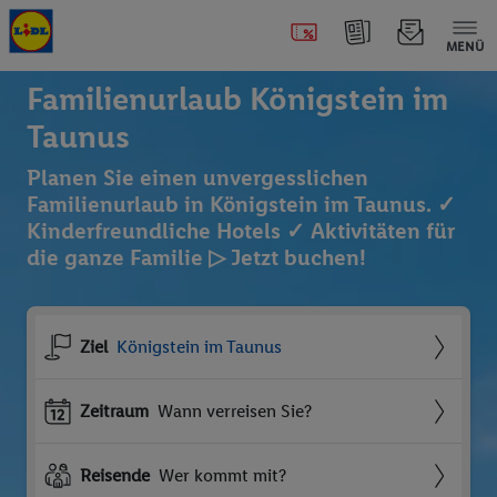
MENÜ
Familienurlaub Königstein im
Taunus
Planen Sie einen unvergesslichen
Familienurlaub in Königstein im Taunus. ✓
Kinderfreundliche Hotels ✓ Aktivitäten für
die ganze Familie ▷ Jetzt buchen!
Ziel
Königstein im Taunus
Zeitraum
Wann verreisen Sie?
Reisende
Wer kommt mit?