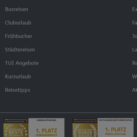
Busreisen
E
Cluburlaub
F
Frühbucher
J
Städtereisen
L
TUI Angebote
R
Kurzurlaub
W
Reisetipps
A