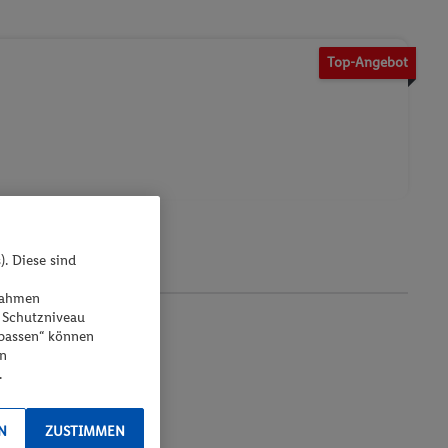
Top-Angebot
urlaub in
). Diese sind
ßnahmen
 Schutzniveau
npassen“ können
en
.
N
ZUSTIMMEN