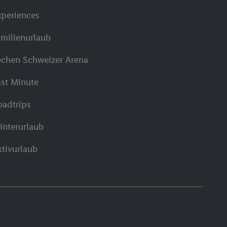
xperiences
amilienurlaub
ochen Schweizer Arena
ast Minute
oadtrips
interurlaub
ktivurlaub