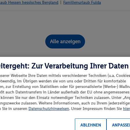
laub Hessen hessisches Bergland
Familienurlaub Fulda
Alle anzeigen
itergeht: Zur Verarbeitung Ihrer Daten
r Familie unvergesslichen Familien
nserer Webseite Ihre Daten mittels verschiedener Techniken (u.a. Cookies
Fulda erleben
otwendig, im Übrigen werden sie von uns oder Dritten für komfortable
n, zur Erstellung von Statistiken oder für personalisierte (Werbe-) Ma
ießt auch Datentransfers in Länder außerhalb der EU ohne angemessenes
“ können Sie nur den Einsatz notwendiger Techniken zulassen. Unter „A
n Fulda
ungszwecke zulassen. Weitere Informationen, auch zu Ihrem jederzeitig
n Sie in unseren
Datenschutzhinweisen
. Unser Impressum finden Sie
hier
ABLEHNEN
ANPASSE