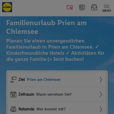
MENÜ
Familienurlaub Prien am
Chiemsee
Planen Sie einen unvergesslichen
Familienurlaub in Prien am Chiemsee. ✓
Kinderfreundliche Hotels ✓ Aktivitäten für
die ganze Familie ▷ Jetzt buchen!
Ziel
Prien am Chiemsee
Zeitraum
Wann verreisen Sie?
Reisende
Wer kommt mit?