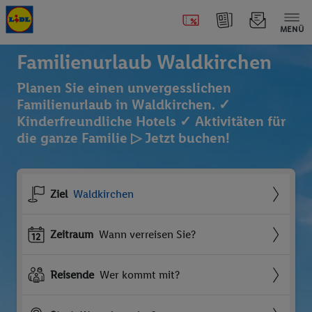
MENÜ
Familienurlaub Waldkirchen
Planen Sie einen unvergesslichen
Familienurlaub in Waldkirchen. ✓
Kinderfreundliche Hotels ✓ Aktivitäten für
die ganze Familie ▷ Jetzt buchen!
Ziel
Waldkirchen
Zeitraum
Wann verreisen Sie?
Reisende
Wer kommt mit?