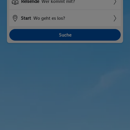
Reisende
Wer kommt mit?
Start
Wo geht es los?
Suche