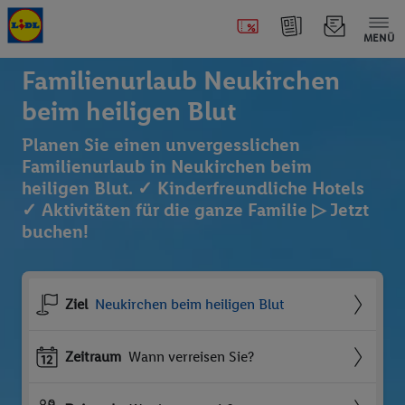
MENÜ
Familienurlaub Neukirchen
beim heiligen Blut
Planen Sie einen unvergesslichen
Familienurlaub in Neukirchen beim
heiligen Blut. ✓ Kinderfreundliche Hotels
✓ Aktivitäten für die ganze Familie ▷ Jetzt
buchen!
Ziel
Neukirchen beim heiligen Blut
Zeitraum
Wann verreisen Sie?