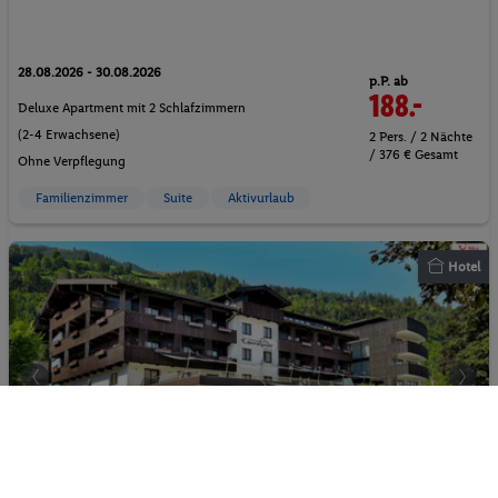
28.08.2026 - 30.08.2026
p.P. ab
188.-
Deluxe Apartment mit 2 Schlafzimmern
(2-4 Erwachsene)
2 Pers. / 2 Nächte
/ 376 € Gesamt
Ohne Verpflegung
Familienzimmer
Suite
Aktivurlaub
Hotel