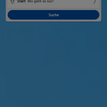
Start
Wo geht es los?
Suche