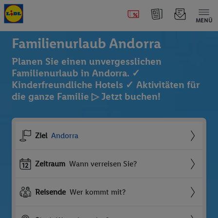
MENÜ
Familienurlaub Andorra
Planen Sie einen unvergesslichen
Familienurlaub in Andorra. ✓
Kinderfreundliche Hotels ✓ Aktivitäten für
die ganze Familie ▷ Jetzt buchen!
Ziel
Andorra
Zeitraum
Wann verreisen Sie?
Reisende
Wer kommt mit?