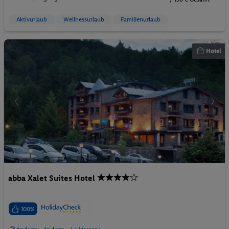
Aktivurlaub
Wellnessurlaub
Familienurlaub
Hotel
abba Xalet Suites Hotel
100%