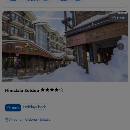
Suite
Wellnessurlaub
Familienurlaub
Hotel
Himalaia Soldeu
100%
Andorra - Andorra - Soldeu