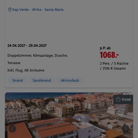
Kap Verde - Afrika - Santa Maria
24.04.2027 - 29.04.2027
p.P. ab
1068.-
Doppelzimmer, Klimaanlage, Dusche,
Terrasse
2 Pers. / 5 Nächte
/ 2136 € Gesamt
Inkl. Flug,
All-Inclusive
Strand
Sandstrand
Aktivurlaub
Hotel