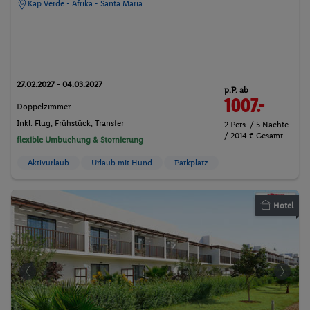
Kap Verde - Afrika - Santa Maria
27.02.2027 - 04.03.2027
p.P. ab
1007.-
Doppelzimmer
Inkl. Flug,
Frühstück
, Transfer
2 Pers. / 5 Nächte
/ 2014 € Gesamt
flexible Umbuchung & Stornierung
Aktivurlaub
Urlaub mit Hund
Parkplatz
Hotel