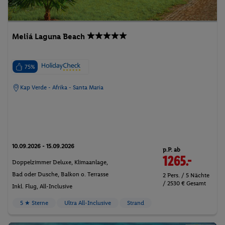
Meliá Laguna Beach
75%
Kap Verde - Afrika - Santa Maria
10.09.2026 - 15.09.2026
p.P. ab
1265.-
Doppelzimmer Deluxe, Klimaanlage,
Bad oder Dusche, Balkon o. Terrasse
2 Pers. / 5 Nächte
/ 2530 € Gesamt
Inkl. Flug,
All-Inclusive
5 ★ Sterne
Ultra All-Inclusive
Strand