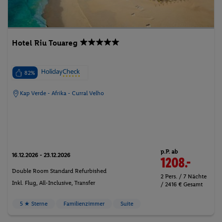
Hotel Riu Touareg
82%
Kap Verde - Afrika - Curral Velho
p.P. ab
16.12.2026 - 23.12.2026
1208.-
Double Room Standard Refurbished
2 Pers. / 7 Nächte
Inkl. Flug,
All-Inclusive
, Transfer
/ 2416 € Gesamt
5 ★ Sterne
Familienzimmer
Suite