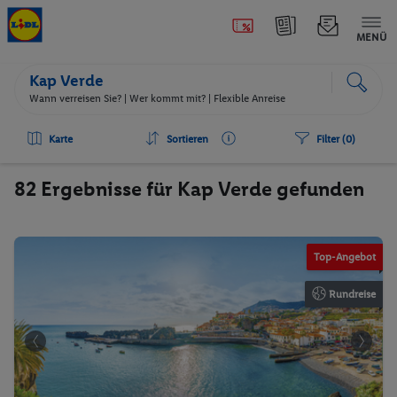
MENÜ
Kap Verde
Wann verreisen Sie? |
Wer kommt mit?
| Flexible Anreise
Karte
Sortieren
Filter (0)
82 Ergebnisse für Kap Verde gefunden
n
©Kruwt
Top-Angebot
Rundreise