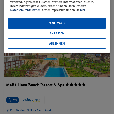
Verwendungszwecke zulassen. Weitere Informationen, auch zu
Ihrem jederzeitigen Widerrufsrecht, finden Sie in unseren
Strand
Sandstrand
Aktivurlaub
Datenschutzhinweisen
. Unser Impressum finden Sie
hier
.
ZUSTIMMEN
Pauschalreise
ANPASSEN
ABLEHNEN
Meliá Llana Beach Resort & Spa
71%
Kap Verde - Afrika - Santa Maria