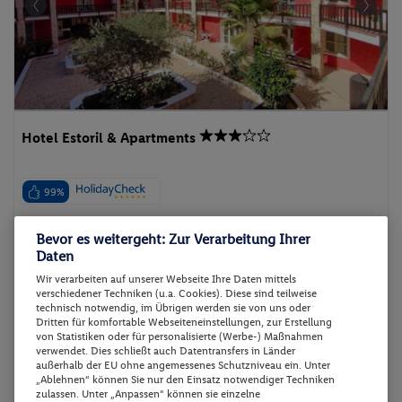
Hotel Estoril & Apartments
99%
Kap Verde - Afrika - Sal Rei
Bevor es weitergeht: Zur Verarbeitung Ihrer
Daten
Wir verarbeiten auf unserer Webseite Ihre Daten mittels
verschiedener Techniken (u.a. Cookies). Diese sind teilweise
technisch notwendig, im Übrigen werden sie von uns oder
Dritten für komfortable Webseiteneinstellungen, zur Erstellung
p.P. ab
von Statistiken oder für personalisierte (Werbe-) Maßnahmen
03.05.2027 - 06.05.2027
137.-
verwendet. Dies schließt auch Datentransfers in Länder
außerhalb der EU ohne angemessenes Schutzniveau ein. Unter
Doppel Standard Zimmer
2 Pers. / 3 Nächte
„Ablehnen“ können Sie nur den Einsatz notwendiger Techniken
Frühstück
/ 274 € Gesamt
zulassen. Unter „Anpassen“ können sie einzelne