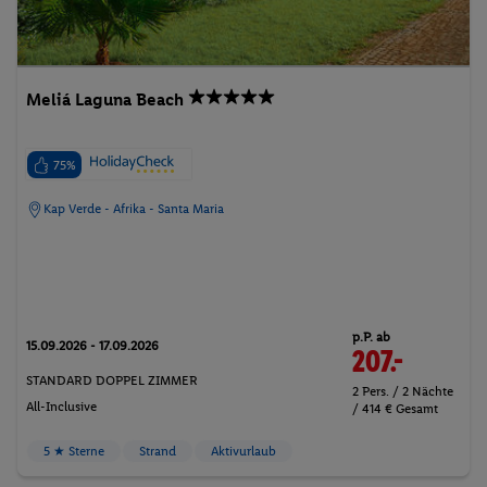
Meliá Laguna Beach
75%
Kap Verde - Afrika - Santa Maria
p.P. ab
15.09.2026 - 17.09.2026
207.-
STANDARD DOPPEL ZIMMER
2 Pers. / 2 Nächte
All-Inclusive
/ 414 € Gesamt
5 ★ Sterne
Strand
Aktivurlaub