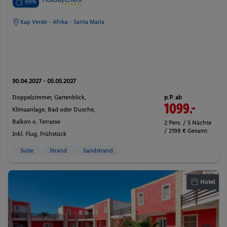
99%
Kap Verde - Afrika - Santa Maria
30.04.2027 - 05.05.2027
p.P. ab
Doppelzimmer, Gartenblick,
1099.-
Klimaanlage, Bad oder Dusche,
Balkon o. Terrasse
2 Pers. / 5 Nächte
/ 2198 € Gesamt
Inkl. Flug,
Frühstück
Suite
Strand
Sandstrand
Hotel