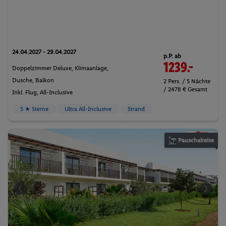
24.04.2027 - 29.04.2027
p.P. ab
1239.-
Doppelzimmer Deluxe, Klimaanlage,
Dusche, Balkon
2 Pers. / 5 Nächte
/ 2478 € Gesamt
Inkl. Flug,
All-Inclusive
5 ★ Sterne
Ultra All-Inclusive
Strand
Pauschalreise