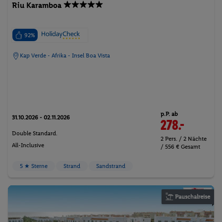
Riu Karamboa
92%
Kap Verde - Afrika - Insel Boa Vista
p.P. ab
31.10.2026 - 02.11.2026
278.-
Double Standard.
2 Pers. / 2 Nächte
All-Inclusive
/ 556 € Gesamt
5 ★ Sterne
Strand
Sandstrand
Pauschalreise