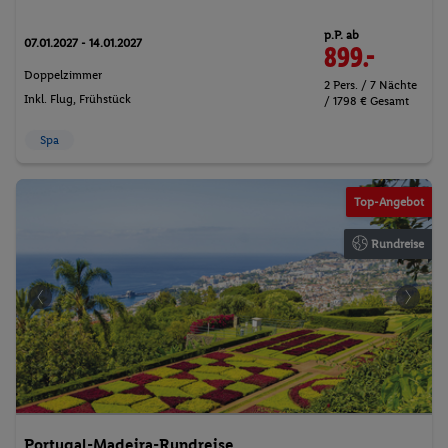
p.P. ab
07.01.2027 - 14.01.2027
899.-
Doppelzimmer
2 Pers. / 7 Nächte
Inkl. Flug,
Frühstück
/ 1798 € Gesamt
Spa
y
©Kruwt
Top-Angebot
Rundreise
Portugal-Madeira-Rundreise