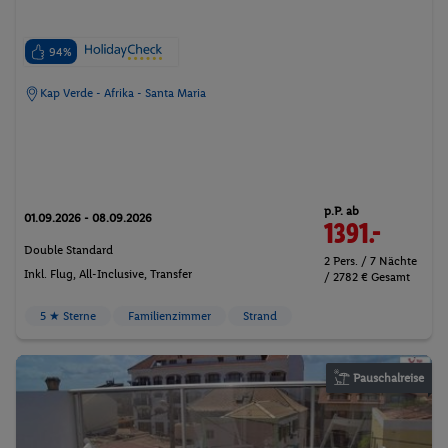
94%
Kap Verde - Afrika - Santa Maria
p.P. ab
01.09.2026 - 08.09.2026
1391.-
Double Standard
2 Pers. / 7 Nächte
Inkl. Flug,
All-Inclusive
, Transfer
/ 2782 € Gesamt
5 ★ Sterne
Familienzimmer
Strand
Pauschalreise