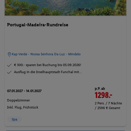
Portugal-Madeira-Rundreise
Kap Verde - Nossa Senhora Da Luz - Mindelo
€ 300.- sparen bei Buchung bis 05.09.2026!
Ausflug in die Inselhauptstadt Funchal mit...
p.P. ab
07.01.2027 - 14.01.2027
1298.-
Doppelzimmer
2 Pers. / 7 Nächte
Inkl. Flug,
Frühstück
/ 2596 € Gesamt
Spa
t
©Benoit BACOU