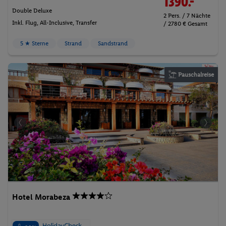
1390.-
Double Deluxe
2 Pers. / 7 Nächte
Inkl. Flug,
All-Inclusive
, Transfer
/ 2780 € Gesamt
5 ★ Sterne
Strand
Sandstrand
Pauschalreise
Hotel Morabeza