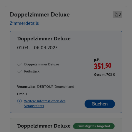
Doppelzimmer Deluxe
2
Zimmerdetails
Doppelzimmer Deluxe
Buchen
01.04. - 06.04.2027
p.P.
Doppelzimmer Deluxe
351.
50
Frühstück
Gesamt 703 €
Veranstalter:
DERTOUR Deutschland
GmbH
Weitere Informationen des
Buchen
Veranstalters
Doppelzimmer Deluxe
Buchen
Günstigstes Angebot