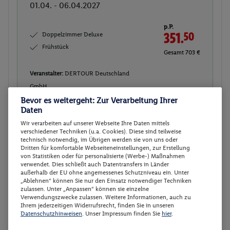
01.04. - 06.04.2027
p.P.
Doppelzimmer Deluxe
351.
50
Frühstück
Gesamt 703 €
Veranstalter:
DERTOUR Deutschland
GmbH
Weitere Informationen des
Bevor es weitergeht: Zur Verarbeitung Ihrer
Buchen
Veranstalters
Daten
Wir verarbeiten auf unserer Webseite Ihre Daten mittels
verschiedener Techniken (u.a. Cookies). Diese sind teilweise
technisch notwendig, im Übrigen werden sie von uns oder
Doppelzimmer Deluxe
Buchen
Dritten für komfortable Webseiteneinstellungen, zur Erstellung
von Statistiken oder für personalisierte (Werbe-) Maßnahmen
02.04. - 07.04.2027
verwendet. Dies schließt auch Datentransfers in Länder
außerhalb der EU ohne angemessenes Schutzniveau ein. Unter
p.P.
„Ablehnen“ können Sie nur den Einsatz notwendiger Techniken
Doppelzimmer Deluxe
351.
50
zulassen. Unter „Anpassen“ können sie einzelne
Verwendungszwecke zulassen. Weitere Informationen, auch zu
Frühstück
Gesamt 703 €
Ihrem jederzeitigen Widerrufsrecht, finden Sie in unseren
Datenschutzhinweisen
. Unser Impressum finden Sie
hier
.
Veranstalter:
DERTOUR Deutschland