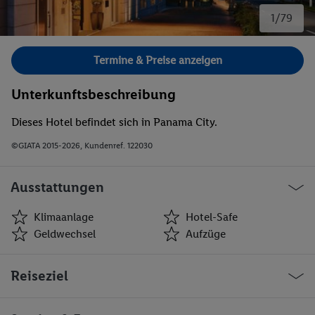
1/79
Bild 1 von 79.
Termine & Preise anzeigen
Unterkunftsbeschreibung
Dieses Hotel befindet sich in Panama City.
©GIATA 2015-2026, Kundenref. 122030
Ausstattungen
Klimaanlage
Hotel-Safe
Geldwechsel
Aufzüge
Klimaanlage
Hotel-Safe
Reiseziel
Geldwechsel
Aufzüge
Café
Geschäfte
Friseur
Bar(s)