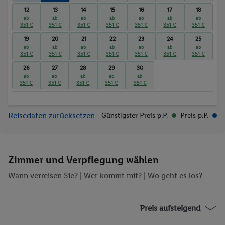
12
13
14
15
16
17
18
ab
ab
ab
ab
ab
ab
ab
351 €
351 €
351 €
351 €
351 €
351 €
351 €
19
20
21
22
23
24
25
ab
ab
ab
ab
ab
ab
ab
351 €
351 €
351 €
351 €
351 €
351 €
351 €
26
27
28
29
30
ab
ab
ab
ab
ab
351 €
351 €
351 €
351 €
351 €
Reisedaten zurücksetzen
Günstigster Preis p.P.
Preis p.P.
Zimmer und Verpflegung wählen
Wann verreisen Sie? |
Wer kommt mit?
| Wo geht es los?
Preis aufsteigend