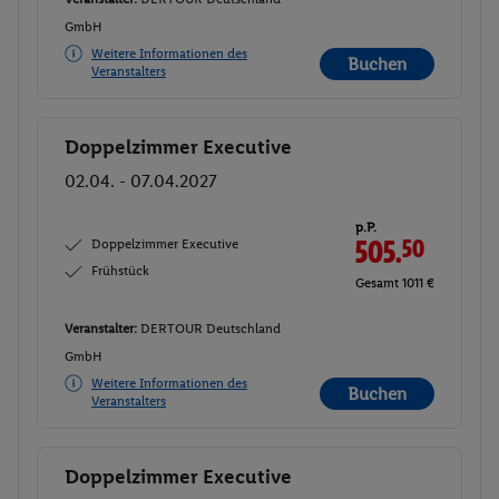
GmbH
Weitere Informationen des
Buchen
Veranstalters
Doppelzimmer Executive
Buchen
02.04. - 07.04.2027
p.P.
Doppelzimmer Executive
505.
50
Frühstück
Gesamt 1011 €
Veranstalter:
DERTOUR Deutschland
GmbH
Weitere Informationen des
Buchen
Veranstalters
Doppelzimmer Executive
Buchen