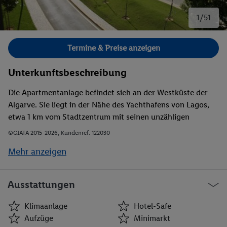
1/51
Bild 1 von 51.
Termine & Preise anzeigen
Unterkunftsbeschreibung
Die Apartmentanlage befindet sich an der Westküste der
Algarve. Sie liegt in der Nähe des Yachthafens von Lagos,
etwa 1 km vom Stadtzentrum mit seinen unzähligen
Unterhaltungs- und Einkaufsmöglichkeiten sowie den
©GIATA 2015-2026, Kundenref. 122030
Sehenswürdigkeiten, wie der Festung aus dem 17.
Mehr anzeigen
Jahrhundert und dem Sklavenmarkt, entfernt. Durch die
Hanglage bietet die Anlage einen wunderschönen Ausblick
auf den Meia-Praia Strand, die Stadt Lagos und die Berge.
Ausstattungen
Die berühmten Strände Meia-Praia und Praia D. Ana sowie
die Küstengegend Costa Vicentina sind nur wenige
Klimaanlage
Hotel-Safe
Minuten entfernt. Den Flughafen von Faro erreicht man
Aufzüge
Minimarkt
nach ungefähr 76 km.