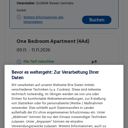
Veranstalter:
OLIMAR Reisen Vertriebs
GmbH
Weitere Informationen des
Buchen
Veranstalters
One Bedroom Apartment (4Ad)
Buchen
09.11. - 11.11.2026
Flex Tarif zubuchbar
p.P.
69.-
Bevor es weitergeht: Zur Verarbeitung Ihrer
One Bedroom Apartment (4Ad)
Gesamt 138 €
Daten
Ohne Verpflegung
Wir verarbeiten auf unserer Webseite Ihre Daten mittels
verschiedener Techniken (u.a. Cookies). Diese sind teilweise
Veranstalter:
OLIMAR Reisen Vertriebs
technisch notwendig, im Übrigen werden sie von uns oder
Dritten für komfortable Webseiteneinstellungen, zur Erstellung
GmbH
von Statistiken oder für personalisierte (Werbe-) Maßnahmen
Weitere Informationen des
Buchen
verwendet. Dies schließt auch Datentransfers in Länder
Veranstalters
außerhalb der EU ohne angemessenes Schutzniveau ein. Unter
„Ablehnen“ können Sie nur den Einsatz notwendiger Techniken
zulassen. Unter „Anpassen“ können sie einzelne
Verwendungszwecke zulassen. Weitere Informationen, auch zu