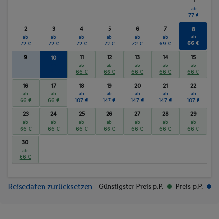
1
Tennis
Fitnessstudio
ab
Wassersport
77 €
2
3
4
5
6
7
8
ab
ab
ab
ab
ab
ab
ab
66 €
72 €
72 €
72 €
72 €
72 €
69 €
9
11
12
13
14
15
10
ab
ab
ab
ab
ab
ab
66 €
66 €
66 €
66 €
66 €
66 €
16
17
18
19
20
21
22
ab
ab
ab
ab
ab
ab
ab
66 €
66 €
107 €
147 €
147 €
147 €
107 €
23
24
25
26
27
28
29
ab
ab
ab
ab
ab
ab
ab
66 €
66 €
66 €
66 €
66 €
66 €
66 €
30
ab
66 €
Reisedaten zurücksetzen
Günstigster Preis p.P.
Preis p.P.