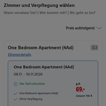
Zimmer und Verpflegung wählen
Wann verreisen Sie? |
Wer kommt mit?
| Wo geht es los?
Preis aufsteigend
One Bedroom Apartment (4Ad)
2
Zimmerdetails
One Bedroom Apartment (4Ad)
Buchen
08.11. - 10.11.2026
Flex Tarif zubuchbar
p.P.
69.-
One Bedroom Apartment (4Ad)
Gesamt 138 €
Ohne Verpflegung