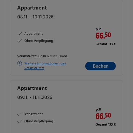
Appartment
Buchen
08.11. - 10.11.2026
p.P.
Appartment
66.
50
Ohne Verpflegung
Gesamt 133 €
Veranstalter:
XPUR Reisen GmbH
Weitere Informationen des
Buchen
Veranstalters
Appartment
Buchen
09.11. - 11.11.2026
p.P.
Appartment
66.
50
Ohne Verpflegung
Gesamt 133 €