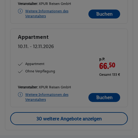
Veranstalter:
XPUR Reisen GmbH
Weitere Informationen des
Buchen
Veranstalters
Appartment
Buchen
10.11. - 12.11.2026
p.P.
Appartment
66.
50
Ohne Verpflegung
Gesamt 133 €
Veranstalter:
XPUR Reisen GmbH
Weitere Informationen des
Buchen
Veranstalters
30 weitere Angebote anzeigen