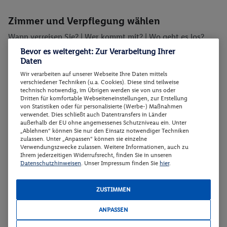
Zimmer und Verpflegung wählen
Wann verreisen Sie? |
Wer kommt mit?
| Wo geht es los?
Bevor es weitergeht: Zur Verarbeitung Ihrer
Daten
Preis aufsteigend
Wir verarbeiten auf unserer Webseite Ihre Daten mittels
verschiedener Techniken (u.a. Cookies). Diese sind teilweise
technisch notwendig, im Übrigen werden sie von uns oder
Dritten für komfortable Webseiteneinstellungen, zur Erstellung
von Statistiken oder für personalisierte (Werbe-) Maßnahmen
Familienzimmer
2
verwendet. Dies schließt auch Datentransfers in Länder
außerhalb der EU ohne angemessenes Schutzniveau ein. Unter
„Ablehnen“ können Sie nur den Einsatz notwendiger Techniken
Familienzimmer
Buchen
zulassen. Unter „Anpassen“ können sie einzelne
Verwendungszwecke zulassen. Weitere Informationen, auch zu
10.08. - 13.08.2026
Ihrem jederzeitigen Widerrufsrecht, finden Sie in unseren
Datenschutzhinweisen
. Unser Impressum finden Sie
hier
.
p.P.
Familienzimmer
239.-
ZUSTIMMEN
Vollpension
Gesamt 478 €
ANPASSEN
Nicht verfügbar
Veranstalter:
Voyage&More