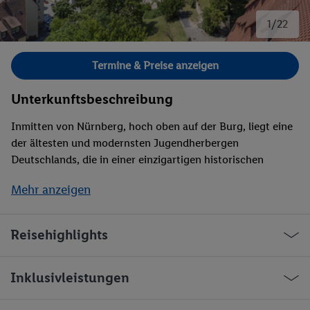
1/22
Bild 1 von 22.
Termine & Preise anzeigen
Unterkunftsbeschreibung
Inmitten von Nürnberg, hoch oben auf der Burg, liegt eine
der ältesten und modernsten Jugendherbergen
Deutschlands, die in einer einzigartigen historischen
Atmosphäre zum Verweilen einlädt. Nur wenige
Mehr anzeigen
Gehminuten vom Stadtzentrum entfernt, bietet sie eine
perfekte Ausgangslage für Entdeckungstouren und
historische Erlebnisse, während im Haus eine Lounge und
Reisehighlights
ein Bistro zum Entspannen einladen. Ausstattung: 24h
Rezeption, Lounge, Bistro, Konferenz- und Seminarräume,
Spieleverleih, Wlan in öffentlichen Raum,
Inklusivleistungen
Spielzimmer/Spielecke, Aufzug,