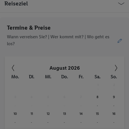
Reiseziel
Termine & Preise
Wann verreisen Sie? |
Wer kommt mit?
| Wo geht es
los?
August 2026
Mo.
Di.
Mi.
Do.
Fr.
Sa.
So.
1
2
-
-
3
4
5
6
7
8
9
-
-
-
-
-
-
-
10
11
12
13
14
15
16
-
-
-
-
-
-
-