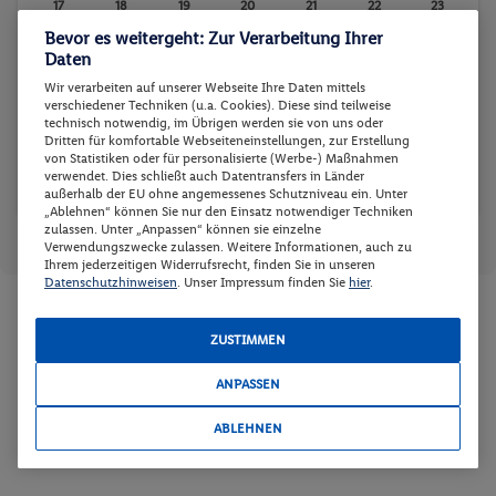
17
18
19
20
21
22
23
Bevor es weitergeht: Zur Verarbeitung Ihrer
-
-
-
-
-
-
-
Daten
24
25
26
27
28
29
30
Wir verarbeiten auf unserer Webseite Ihre Daten mittels
-
-
-
-
-
-
-
verschiedener Techniken (u.a. Cookies). Diese sind teilweise
technisch notwendig, im Übrigen werden sie von uns oder
31
Dritten für komfortable Webseiteneinstellungen, zur Erstellung
von Statistiken oder für personalisierte (Werbe-) Maßnahmen
-
verwendet. Dies schließt auch Datentransfers in Länder
außerhalb der EU ohne angemessenes Schutzniveau ein. Unter
„Ablehnen“ können Sie nur den Einsatz notwendiger Techniken
zulassen. Unter „Anpassen“ können sie einzelne
Reisedaten zurücksetzen
Günstigster Preis p.P.
Preis p.P.
Verwendungszwecke zulassen. Weitere Informationen, auch zu
Ihrem jederzeitigen Widerrufsrecht, finden Sie in unseren
Datenschutzhinweisen
. Unser Impressum finden Sie
hier
.
Zimmer und Verpflegung wählen
ZUSTIMMEN
Wann verreisen Sie? |
Wer kommt mit?
| Wo geht es los?
ANPASSEN
ABLEHNEN
Preis aufsteigend