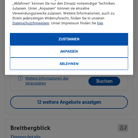
„Ablehnen“ können Sie nur den Einsatz notwendiger Techniken
zulassen. Unter „Anpassen“ können sie einzelne
Ferienhaus Typ C 'Standard' für 2+2
Buchen
Verwendungszwecke zulassen. Weitere Informationen, auch zu
Personen | 45 m²
Ihrem jederzeitigen Widerrufsrecht, finden Sie in unseren
Datenschutzhinweisen
. Unser Impressum finden Sie
hier
.
11.11. - 13.11.2026
p.P.
ZUSTIMMEN
Ferienhaus Typ C 'Standard' für 2+2
162.-
Personen | 45 m²
ANPASSEN
Gesamt 324 €
Ohne Verpflegung
ABLEHNEN
Veranstalter:
TUI Deutschland GmbH
Weitere Informationen des
Buchen
Veranstalters
12 weitere Angebote anzeigen
Breitbergblick
2
Zimmerdetails