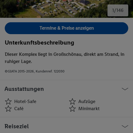
1/146
Bild 1 von 146.
Termine & Preise anzeigen
Unterkunftsbeschreibung
Dieser Komplex liegt in Großschönau, direkt am Strand, in
ruhiger Lage.
©GIATA 2015-2026, Kundenref. 122030
Ausstattungen
Hotel-Safe
Aufzüge
Café
Minimarkt
Hotel-Safe
Aufzüge
Reiseziel
Café
Minimarkt