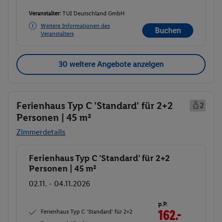
Veranstalter:
TUI Deutschland GmbH
Weitere Informationen des
Buchen
Veranstalters
30 weitere Angebote anzeigen
Ferienhaus Typ C 'Standard' für 2+2
2
Personen | 45 m²
Zimmerdetails
Ferienhaus Typ C 'Standard' für 2+2
Buchen
Personen | 45 m²
02.11. - 04.11.2026
p.P.
Ferienhaus Typ C 'Standard' für 2+2
162.-