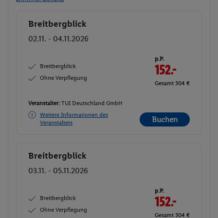
Breitbergblick
Buchen
02.11. - 04.11.2026
p.P.
Breitbergblick
152.-
Ohne Verpflegung
Gesamt 304 €
Veranstalter:
TUI Deutschland GmbH
Weitere Informationen des
Buchen
Veranstalters
Breitbergblick
Buchen
03.11. - 05.11.2026
p.P.
Breitbergblick
152.-
Ohne Verpflegung
Gesamt 304 €