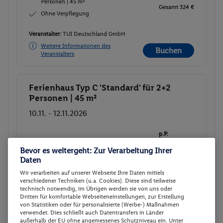
Personen | 45 m²
Gesamt 324 €
Ohne Verpflegung
Veranstalter:
TUI Deutschland GmbH
Weitere Informationen des
Buchen
Veranstalters
Ferienhaus Typ C 'Standard' für 2+2
Buchen
Personen | 45 m²
10.11. - 12.11.2026
p.P.
Ferienhaus Typ C 'Standard' für 2+2
162.-
Bevor es weitergeht: Zur Verarbeitung Ihrer
Personen | 45 m²
Gesamt 324 €
Daten
Ohne Verpflegung
Wir verarbeiten auf unserer Webseite Ihre Daten mittels
verschiedener Techniken (u.a. Cookies). Diese sind teilweise
Veranstalter:
TUI Deutschland GmbH
technisch notwendig, im Übrigen werden sie von uns oder
Dritten für komfortable Webseiteneinstellungen, zur Erstellung
Weitere Informationen des
Buchen
von Statistiken oder für personalisierte (Werbe-) Maßnahmen
Veranstalters
verwendet. Dies schließt auch Datentransfers in Länder
außerhalb der EU ohne angemessenes Schutzniveau ein. Unter