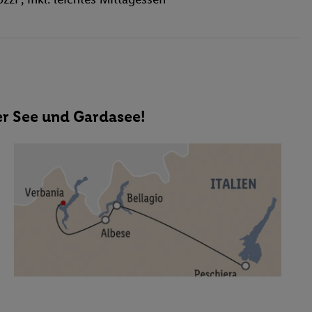
r See und Gardasee!
r Genießer und Entdecker.