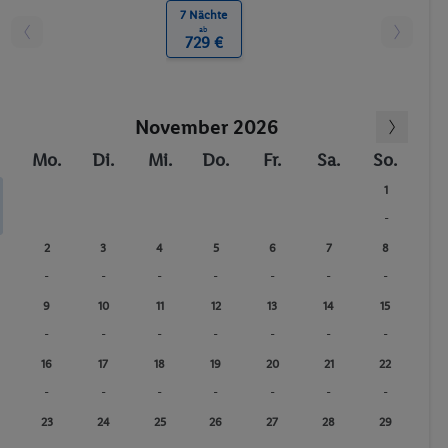
7 Nächte
ab
729 €
November 2026
Mo.
Di.
Mi.
Do.
Fr.
Sa.
So.
1
-
2
3
4
5
6
7
8
-
-
-
-
-
-
-
9
10
11
12
13
14
15
-
-
-
-
-
-
-
16
17
18
19
20
21
22
-
-
-
-
-
-
-
23
24
25
26
27
28
29