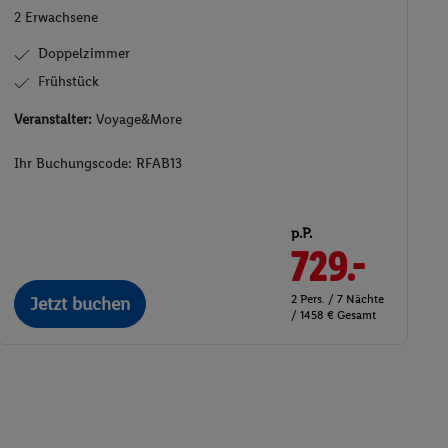
2 Erwachsene
Doppelzimmer
Frühstück
Veranstalter:
Voyage&More
Ihr Buchungscode:
RFAB13
p.P.
729.-
2 Pers. / 7 Nächte
Jetzt buchen
/ 1458 € Gesamt