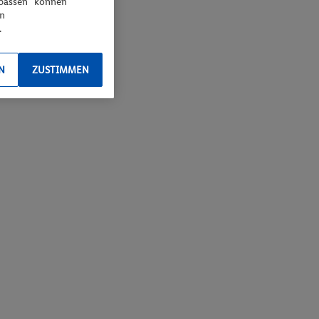
npassen“ können
en
.
N
ZUSTIMMEN