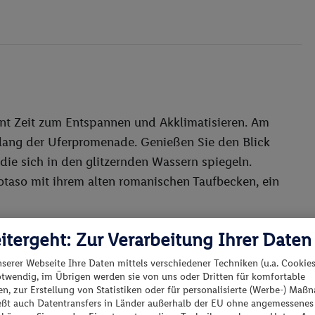
m Comer See: verwinkelte Gassen, bunte Häuser
me.
t Zeit zum Entspannen und Akklimatisieren. Am
lang der Uferpromenade. Genießen Sie den Blick
ie sich in den glitzernden Wassern spiegeln.
rotaso mit ihrem alten romanischen Taufbecken, ein
itergeht: Zur Verarbeitung Ihrer Daten
undreise
nserer Webseite Ihre Daten mittels verschiedener Techniken (u.a. Cookies
otwendig, im Übrigen werden sie von uns oder Dritten für komfortable
n, zur Erstellung von Statistiken oder für personalisierte (Werbe-) Ma
ießt auch Datentransfers in Länder außerhalb der EU ohne angemessenes