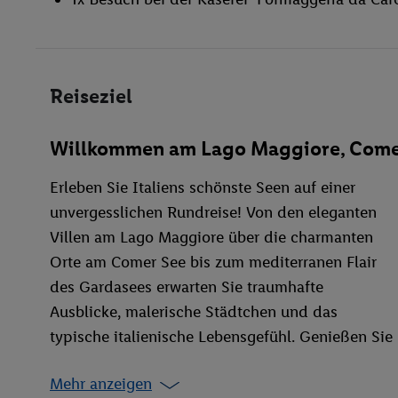
Reiseziel
Willkommen am Lago Maggiore, Come
Erleben Sie Italiens schönste Seen auf einer
unvergesslichen Rundreise! Von den eleganten
Villen am Lago Maggiore über die charmanten
Orte am Comer See bis zum mediterranen Flair
des Gardasees erwarten Sie traumhafte
Ausblicke, malerische Städtchen und das
typische italienische Lebensgefühl. Genießen Sie
die Kombination aus Natur, Kultur und
Mehr anzeigen
kulinarischen Highlights – eine perfekte Reise fü