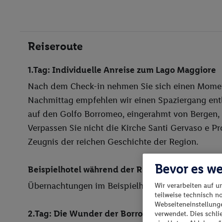
Besuchen Sie das idyllische Dorf Varenna a
direkt am Wasser und ein entspannter Char
Reiseroute
1.Tag: Individuelle Anreise zum Lago Maggiore
Nach dem Check-in nehmen Sie sich einen Momen
Nachmittag empfehlen wir einen Spaziergang ent
auf den Golfo Borromeo, eingerahmt von Bergen, d
Verpassen Sie nicht die Kirche Santi Gervaso e P
Zeugnis der reichen Geschichte der Region.
Bevor es we
Beispielhotel während der Rundreise
Übernachtungen im Beispielhotel während der R
Wir verarbeiten auf u
teilweise technisch n
Webseiteneinstellunge
2.Tag: Die Wunder der Borromäischen Inseln
verwendet. Dies schl