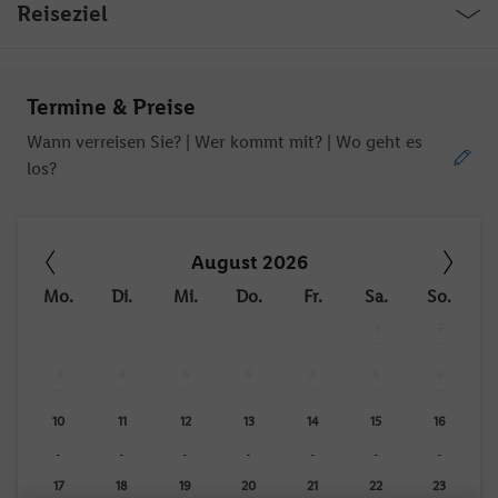
Reiseziel
Termine & Preise
Wann verreisen Sie? |
Wer kommt mit?
| Wo geht es
los?
August 2026
Mo.
Di.
Mi.
Do.
Fr.
Sa.
So.
1
2
-
-
3
4
5
6
7
8
9
-
-
-
-
-
-
-
10
11
12
13
14
15
16
-
-
-
-
-
-
-
17
18
19
20
21
22
23