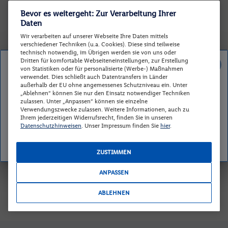
-
-
-
-
-
-
-
Bevor es weitergeht: Zur Verarbeitung Ihrer
Daten
24
25
26
27
28
29
30
Wir verarbeiten auf unserer Webseite Ihre Daten mittels
-
-
-
-
-
-
-
verschiedener Techniken (u.a. Cookies). Diese sind teilweise
technisch notwendig, im Übrigen werden sie von uns oder
31
Dritten für komfortable Webseiteneinstellungen, zur Erstellung
Deal ist nicht mehr verfügbar
von Statistiken oder für personalisierte (Werbe-) Maßnahmen
-
verwendet. Dies schließt auch Datentransfers in Länder
Schade, dieses Angebot haben Sie leider verpasst. Auf
außerhalb der EU ohne angemessenes Schutzniveau ein. Unter
unserer Übersichtsseite finden Sie weitere spannende
„Ablehnen“ können Sie nur den Einsatz notwendiger Techniken
Reisedaten zurücksetzen
Günstigster Preis p.P.
Preis p.P.
zulassen. Unter „Anpassen“ können sie einzelne
Reiseangebote.
Verwendungszwecke zulassen. Weitere Informationen, auch zu
Ihrem jederzeitigen Widerrufsrecht, finden Sie in unseren
Datenschutzhinweisen
. Unser Impressum finden Sie
hier
.
ZURÜCK ZUM ANGEBOT
Zimmer und Verpflegung wählen
ZUSTIMMEN
Wann verreisen Sie? |
Wer kommt mit?
| Wo geht es los?
ANPASSEN
ABLEHNEN
Preis aufsteigend