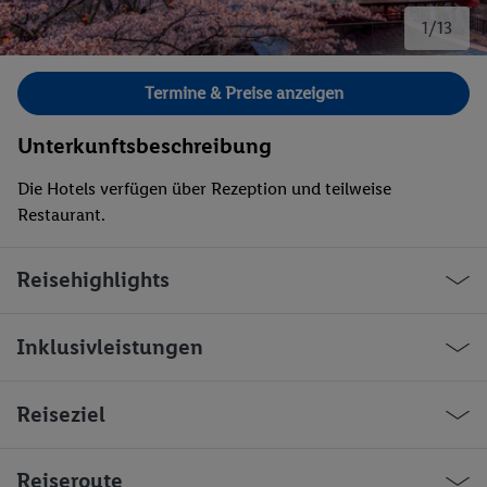
1/13
Bild 1 von 13.
Termine & Preise anzeigen
Unterkunftsbeschreibung
Die Hotels verfügen über Rezeption und teilweise
Restaurant.
Reisehighlights
Inklusivleistungen
Reiseziel
Willkommen in Japan!
Reiseroute