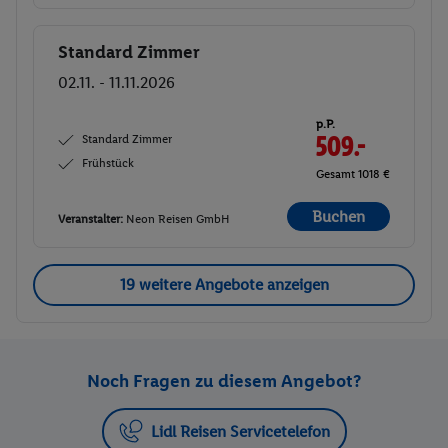
Die Abreise erfolgt nach dem Frühstück. Der Reiseverlauf
kann auch in umgekehrter Reihenfolge stattfinden.
Standard Zimmer
Buchen
02.11. - 11.11.2026
p.P.
Standard Zimmer
509.-
Frühstück
Gesamt 1018 €
Buchen
Veranstalter:
Neon Reisen GmbH
19 weitere Angebote anzeigen
Noch Fragen zu diesem Angebot?
Lidl Reisen Servicetelefon