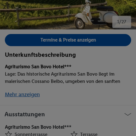
1/27
Bild 1 von 27.
Termine & Preise anzeigen
Unterkunftsbeschreibung
Agriturismo San Bovo Hotel***
Lage: Das historische Agriturismo San Bovo liegt im
malerischen Cossano Belbo, umgeben von den sanften
Weinbergen der piemontesischen Hügellandschaft in der
Mehr anzeigen
Valle Belbo. Ausstattung: Rezeption, Restaurant , WLAN,
Parkplatz, Terrasse.CIN-Code: IT004074B51QUCKOZ5
Ausstattungen
Grand Hotel Impero Resort & Spa****
Lage: Das Grand Hotel Impero liegt in einer bezaubernden
Agriturismo San Bovo Hotel***
Lage an den Hängen des Monte Amiata, zwischen dem Val
Sonnenterrasse
Terrasse