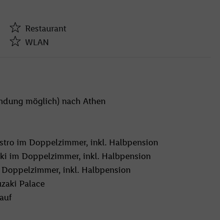
ügt über Empfangsbereich mit Rezeption, Bar und
Restaurant
WLAN
Restaurant
WLAN
indung möglich) nach Athen
Restaurant
Wellnessbereich
stro im Doppelzimmer, inkl. Halbpension
ki im Doppelzimmer, inkl. Halbpension
 Doppelzimmer, inkl. Halbpension
zaki Palace
Restaurant
auf