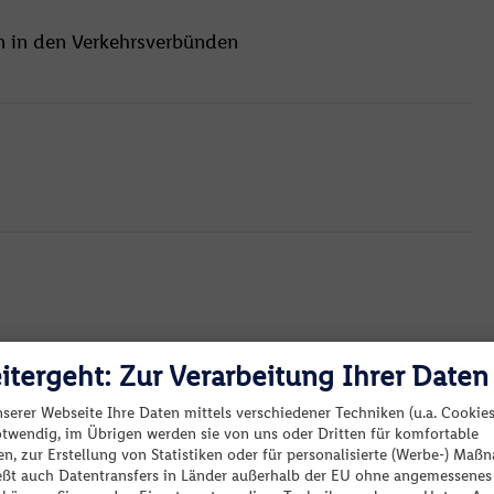
en in den Verkehrsverbünden
itergeht: Zur Verarbeitung Ihrer Daten
nserer Webseite Ihre Daten mittels verschiedener Techniken (u.a. Cookies
gen Gebühr.
otwendig, im Übrigen werden sie von uns oder Dritten für komfortable
Keine passenden Angebote verfügbar.
n, zur Erstellung von Statistiken oder für personalisierte (Werbe-) Ma
ießt auch Datentransfers in Länder außerhalb der EU ohne angemessenes