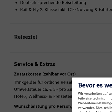
Deutsch sprechende Reiseleitung
Rail & Fly 2. Klasse inkl. ICE-Nutzung & Fahrt
Reiseziel
Service & Extras
Zusatzkosten (zahlbar vor Ort)
Trinkgelder für örtliche Reiseleiter und Fahrer
Bevor es we
Umweltsteuer ca. € 3.- pro Zimmer/Nacht.
Wir verarbeiten auf u
Hotel-, Wellness- & Freizeiteinrichtungen z.T. ge
teilweise technisch n
Webseiteneinstellunge
Wunschleistung pro Person/Aufenthalt
verwendet. Dies schl