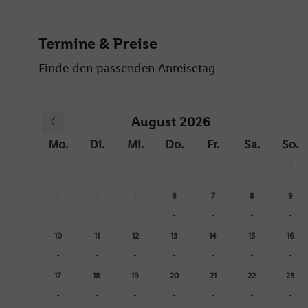
Termine & Preise
Finde den passenden Anreisetag
August 2026
Mo.
Di.
Mi.
Do.
Fr.
Sa.
So.
1
2
-
-
3
4
5
6
7
8
9
-
-
-
-
-
-
-
10
11
12
13
14
15
16
-
-
-
-
-
-
-
17
18
19
20
21
22
23
-
-
-
-
-
-
-