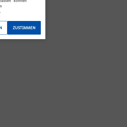
npassen“ können
en
.
N
ZUSTIMMEN