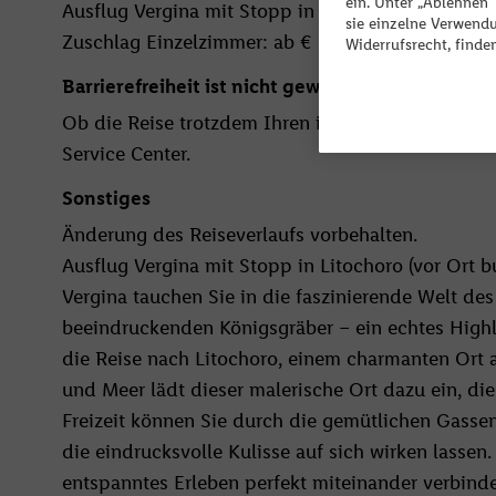
L
ein. Unter „Ablehnen
Ausflug Vergina mit Stopp in Litochoro (vor Ort bu
sie einzelne Verwend
v
Zuschlag Einzelzimmer: ab € 219.-
Widerrufsrecht, finde
Barrierefreiheit ist nicht gewährleistet.
Ob die Reise trotzdem Ihren individuellen Bedürfn
Service Center.
Sonstiges
Änderung des Reiseverlaufs vorbehalten.
Ausflug Vergina mit Stopp in Litochoro (vor Ort bu
Vergina tauchen Sie in die faszinierende Welt d
beeindruckenden Königsgräber – ein echtes Highli
die Reise nach Litochoro, einem charmanten Ort
und Meer lädt dieser malerische Ort dazu ein, d
Freizeit können Sie durch die gemütlichen Gassen
die eindrucksvolle Kulisse auf sich wirken lassen
entspanntes Erleben perfekt miteinander verbinde