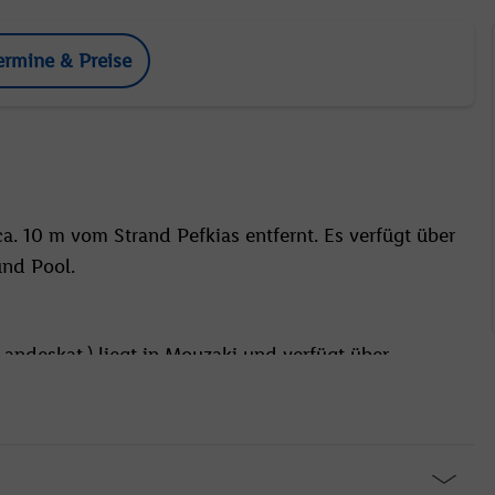
ermine & Preise
ca. 10 m vom Strand Pefkias entfernt. Es verfügt über
und Pool.
andeskat.) liegt in Mouzaki und verfügt über
und kostenfreien Wellnessbereich mit Hallenbad.
then, viele Sehenswürdigkeiten sind bequem mit