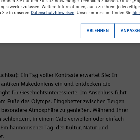
eider sind zu Ihrer Suche keine passenden Angebote
“ können Sie nur den Einsatz notwendiger Techniken zulassen. Unter „A
chbar): ca. € 55.-
ungszwecke zulassen. Weitere Informationen, auch zu Ihrem jederzeitig
erfügbar. Bitte ändern Sie Ihre Reisekriterien oder Filter.
n Sie in unseren
Datenschutzhinweisen
. Unser Impressum finden Sie
hier
ABLEHNEN
ANPASSE
issen entspricht, erfragen Sie bitte vor Buchung im
chbar): Ein Tag voller Kontraste erwartet Sie: In
es antiken Makedoniens ein und entdecken die
ght für Geschichtsinteressierte. Im Anschluss führt
 am Fuße des Olymps. Eingebettet zwischen Bergen
ie besondere Atmosphäre zu genießen. Während Ihrer
 schlendern, in einem Café verweilen oder einfach
. Ein harmonischer Tag, der Kultur, Natur und
t.