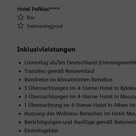
öffentlichen Verkehrsmitteln erreichbar. Es verf
Hotel Pefkias****
Restaurant.
Bar
Swimmingpool
Bar
Inklusivleistungen
Swimmingpool
Linienflug ab/bis Deutschland (Umsteigeverb
Transfers gemäß Reiseverlauf
Bar
Rundreise im klimatisierten Reisebus
Hallenbad
3 Übernachtungen im 4-Sterne-Hotel in Xyloka
WLAN
3 Übernachtungen im 4-Sterne-Hotel in Mouza
1 Übernachtung im 4-Sterne-Hotel in Athen im
Nutzung des Wellness-Bereiches im Hotel Mou
Bar
Besichtigungen und Ausflüge gemäß Reiseverl
WLAN
Eintrittsgelder