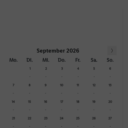
September 2026
Mo.
Di.
Mi.
Do.
Fr.
Sa.
So.
1
2
3
4
5
6
-
-
-
-
-
-
7
8
9
10
11
12
13
-
-
-
-
-
-
-
14
15
16
17
18
19
20
-
-
-
-
-
-
-
21
22
23
24
25
26
27
-
-
-
-
-
-
-