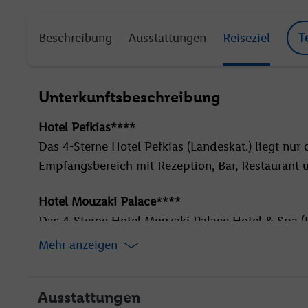
Beschreibung
Ausstattungen
Reiseziel
T
Unterkunftsbeschreibung
Hotel Pefkias****
Das 4-Sterne Hotel Pefkias (Landeskat.) liegt nur 
Empfangsbereich mit Rezeption, Bar, Restaurant 
Hotel Mouzaki Palace****
Das 4-Sterne Hotel Mouzaki Palace Hotel & Spa (L
Empfangsbereich mit Rezeption, Bar, Restaurant 
Mehr anzeigen
Hotel Novus****
Das 4-Sterne Hotel Novus (Landeskat.) liegt in A
Ausstattungen