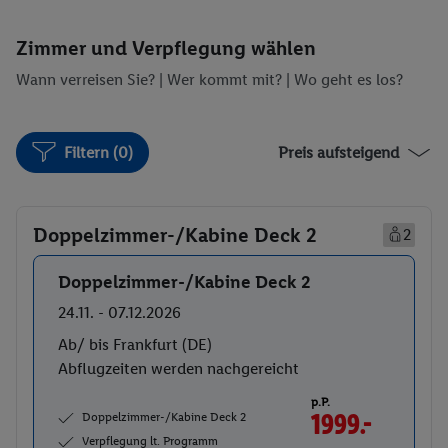
Klasse
Übernachtungen im Yangtze Flusskreuzfahrtschiff der
Zimmer und Verpflegung wählen
Premium Klasse
Wann verreisen Sie? |
Wer kommt mit?
| Wo geht es los?
6.–8. Tag: Yangtze–Kreuzfahrt.
Beginn Ihrer Yangtze-Kreuzfahrt, dem Höhepunkt Ihrer
Filtern (0)
Preis aufsteigend
China-Reise. Ein architektonisches Weltwunder ist
zweifelsohne der Drei-Schluchten-Staudamm mit seiner 5-
stufigen Mega-Schleuse, die Sie von einem Aussichtspunkt
Doppelzimmer-/Kabine Deck 2
2
bestaunen können. Auf der Flussfahrt erleben Sie die
Naturwunder des Yangtze mit seinen 3 berühmten großen
Doppelzimmer-/Kabine Deck 2
Buchen
Schluchten und die kleinen Schluchten, die vom Schiff aus
24.11. - 07.12.2026
mit Booten angefahren werden.
Ab/ bis Frankfurt (DE)
Abflugzeiten werden nachgereicht
9. Tag: Chongqing–Xian.
p.P.
Ankunft in Chongqing und Ausschiffung. Wenn es die Zeit
Doppelzimmer-/Kabine Deck 2
1999.-
erlaubt, machen Sie vor Ihrer Weiterreise noch eine kleine
Verpflegung lt. Programm