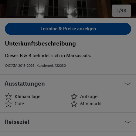
1/48
Bild 1 von 48.
Termine & Preise anzeigen
Unterkunftsbeschreibung
Dieses B & B befindet sich in Marsascala.
©GIATA 2015-2026, Kundenref. 122030
Ausstattungen
Klimaanlage
Aufzüge
Café
Minimarkt
Klimaanlage
Aufzüge
Reiseziel
Café
Minimarkt
Geschäfte
Bar(s)