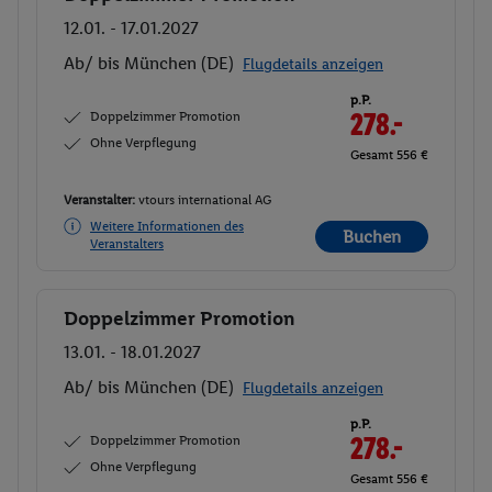
12.01. - 17.01.2027
Ab/ bis München (DE)
Flugdetails anzeigen
p.P.
Doppelzimmer Promotion
278.-
Ohne Verpflegung
Gesamt 556 €
Veranstalter:
vtours international AG
Weitere Informationen des
Buchen
Veranstalters
Doppelzimmer Promotion
Buchen
13.01. - 18.01.2027
Ab/ bis München (DE)
Flugdetails anzeigen
p.P.
Doppelzimmer Promotion
278.-
Ohne Verpflegung
Gesamt 556 €