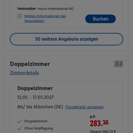
Veranstalter:
vtours international AG
Weitere Informationen des
Buchen
Veranstalters
30 weitere Angebote anzeigen
Doppelzimmer
2
Zimmerdetails
Doppelzimmer
Buchen
12.01. - 17.01.2027
Ab/ bis München (DE)
Flugdetails anzeigen
p.P.
Doppelzimmer
283.
36
Ohne Verpflegung
Gesamt 566,72 €