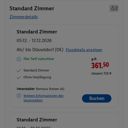
Standard Zimmer
2
Zimmerdetails
Standard Zimmer
Buchen
05.12. - 12.12.2026
Ab/ bis Düsseldorf (DE)
Flugdetails anzeigen
Flex Tarif zubuchbar
p.P.
361.
50
Standard Zimmer
Gesamt 723 €
Ohne Verpflegung
Veranstalter:
Bentour Reisen AG
Weitere Informationen des
Buchen
Veranstalters
Standard Zimmer
Buchen