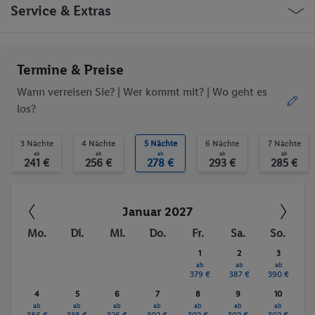
Restaurant(s)
Öffentliches Internet
Malta Marsascala Triq il-Qaliet
Service & Extras
WLAN-Internet
Restaurant
Bar
Aufzug
WLAN
Ob die Reise trotzdem deinen individuellen Bedürfnissen
Termine & Preise
entspricht, erfrage bitte vor der Buchung im Service Center.
Wann verreisen Sie? |
Wer kommt mit?
| Wo geht es
los?
Trinkgelder. Persönliche Ausgaben. Kurtaxe.
3 Nächte
4 Nächte
5 Nächte
6 Nächte
7 Nächte
ab
ab
ab
ab
ab
241 €
256 €
278 €
293 €
285 €
Januar 2027
Mo.
Di.
Mi.
Do.
Fr.
Sa.
So.
1
2
3
ab
ab
ab
379 €
387 €
390 €
4
5
6
7
8
9
10
ab
ab
ab
ab
ab
ab
ab
386 €
338 €
326 €
302 €
302 €
302 €
302 €