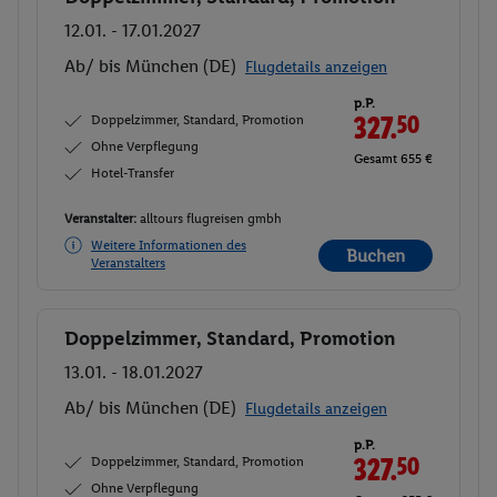
12.01. - 17.01.2027
Ab/ bis München (DE)
Flugdetails anzeigen
p.P.
Doppelzimmer, Standard, Promotion
327.
50
Ohne Verpflegung
Gesamt 655 €
Hotel-Transfer
Veranstalter:
alltours flugreisen gmbh
Weitere Informationen des
Buchen
Veranstalters
Doppelzimmer, Standard, Promotion
Buchen
13.01. - 18.01.2027
Ab/ bis München (DE)
Flugdetails anzeigen
p.P.
Doppelzimmer, Standard, Promotion
327.
50
Ohne Verpflegung