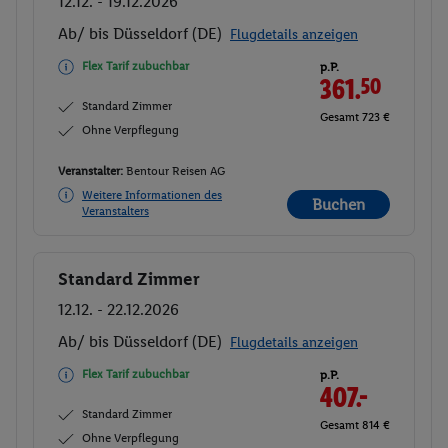
12.12. - 19.12.2026
Ab/ bis Düsseldorf (DE)
Flugdetails anzeigen
Flex Tarif zubuchbar
p.P.
361.
50
Standard Zimmer
Gesamt 723 €
Ohne Verpflegung
Veranstalter:
Bentour Reisen AG
Weitere Informationen des
Buchen
Veranstalters
Standard Zimmer
Buchen
12.12. - 22.12.2026
Ab/ bis Düsseldorf (DE)
Flugdetails anzeigen
Flex Tarif zubuchbar
p.P.
407.-
Standard Zimmer
Gesamt 814 €
Ohne Verpflegung