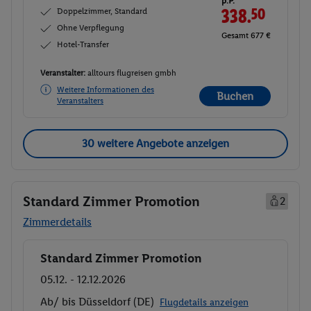
p.P.
Doppelzimmer, Standard
338.
50
Ohne Verpflegung
Gesamt 677 €
Hotel-Transfer
Veranstalter:
alltours flugreisen gmbh
Weitere Informationen des
Buchen
Veranstalters
30 weitere Angebote anzeigen
Standard Zimmer Promotion
2
Zimmerdetails
Standard Zimmer Promotion
Buchen
05.12. - 12.12.2026
Ab/ bis Düsseldorf (DE)
Flugdetails anzeigen