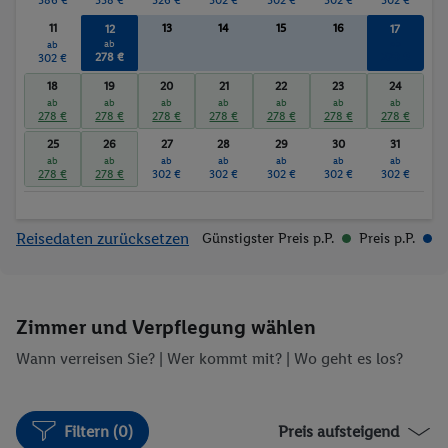
11
13
14
15
16
12
17
ab
ab
ab
278 €
278 €
302 €
18
19
20
21
22
23
24
ab
ab
ab
ab
ab
ab
ab
278 €
278 €
278 €
278 €
278 €
278 €
278 €
25
26
27
28
29
30
31
ab
ab
ab
ab
ab
ab
ab
278 €
278 €
302 €
302 €
302 €
302 €
302 €
Reisedaten zurücksetzen
Günstigster Preis p.P.
Preis p.P.
Zimmer und Verpflegung wählen
Wann verreisen Sie? |
Wer kommt mit?
| Wo geht es los?
Filtern (0)
Preis aufsteigend