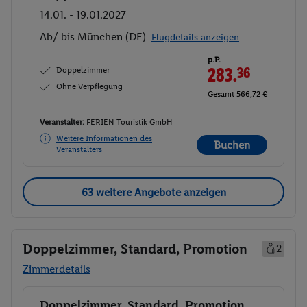
14.01. - 19.01.2027
Ab/ bis München (DE)
Flugdetails anzeigen
p.P.
Doppelzimmer
283.
36
Ohne Verpflegung
Gesamt 566,72 €
Veranstalter:
FERIEN Touristik GmbH
Weitere Informationen des
Buchen
Veranstalters
63 weitere Angebote anzeigen
Doppelzimmer, Standard, Promotion
2
Zimmerdetails
Doppelzimmer, Standard, Promotion
Buchen