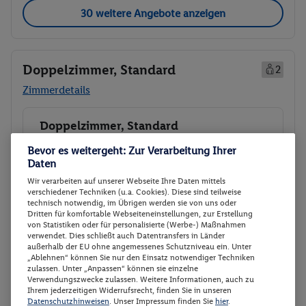
30 weitere Angebote anzeigen
Doppelzimmer, Standard
2
Zimmerdetails
Doppelzimmer, Standard
Buchen
12.01. - 17.01.2027
Bevor es weitergeht: Zur Verarbeitung Ihrer
Daten
Ab/ bis München (DE)
Flugdetails anzeigen
Wir verarbeiten auf unserer Webseite Ihre Daten mittels
p.P.
verschiedener Techniken (u.a. Cookies). Diese sind teilweise
Doppelzimmer, Standard
338.
50
technisch notwendig, im Übrigen werden sie von uns oder
Dritten für komfortable Webseiteneinstellungen, zur Erstellung
Ohne Verpflegung
von Statistiken oder für personalisierte (Werbe-) Maßnahmen
Gesamt 677 €
Hotel-Transfer
verwendet. Dies schließt auch Datentransfers in Länder
außerhalb der EU ohne angemessenes Schutzniveau ein. Unter
„Ablehnen“ können Sie nur den Einsatz notwendiger Techniken
Veranstalter:
alltours flugreisen gmbh
zulassen. Unter „Anpassen“ können sie einzelne
Weitere Informationen des
Verwendungszwecke zulassen. Weitere Informationen, auch zu
Buchen
Veranstalters
Ihrem jederzeitigen Widerrufsrecht, finden Sie in unseren
Datenschutzhinweisen
. Unser Impressum finden Sie
hier
.