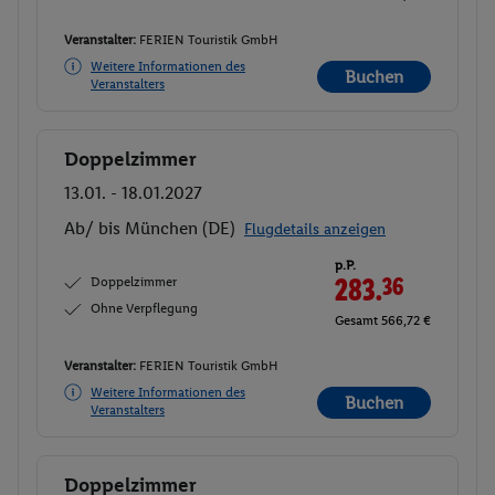
Veranstalter:
FERIEN Touristik GmbH
Weitere Informationen des
Buchen
Veranstalters
Doppelzimmer
Buchen
13.01. - 18.01.2027
Ab/ bis München (DE)
Flugdetails anzeigen
p.P.
Doppelzimmer
283.
36
Ohne Verpflegung
Gesamt 566,72 €
Veranstalter:
FERIEN Touristik GmbH
Weitere Informationen des
Buchen
Veranstalters
Doppelzimmer
Buchen