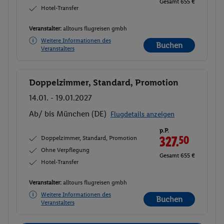
Gesamt 655 €
Hotel-Transfer
Veranstalter:
alltours flugreisen gmbh
Weitere Informationen des
Buchen
Veranstalters
Doppelzimmer, Standard, Promotion
Buchen
14.01. - 19.01.2027
Ab/ bis München (DE)
Flugdetails anzeigen
p.P.
Doppelzimmer, Standard, Promotion
327.
50
Ohne Verpflegung
Gesamt 655 €
Hotel-Transfer
Veranstalter:
alltours flugreisen gmbh
Weitere Informationen des
Buchen
Veranstalters