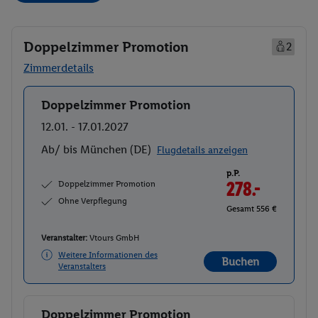
Doppelzimmer Promotion
2
Zimmerdetails
Doppelzimmer Promotion
Buchen
12.01. - 17.01.2027
Ab/ bis München (DE)
Flugdetails anzeigen
p.P.
Doppelzimmer Promotion
278.-
Ohne Verpflegung
Gesamt 556 €
Veranstalter:
Vtours GmbH
Weitere Informationen des
Buchen
Veranstalters
Doppelzimmer Promotion
Buchen