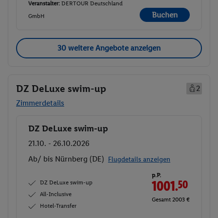
Veranstalter:
DERTOUR Deutschland
Buchen
GmbH
30 weitere Angebote anzeigen
DZ DeLuxe swim-up
2
Zimmerdetails
DZ DeLuxe swim-up
Buchen
21.10. - 26.10.2026
Ab/ bis Nürnberg (DE)
Flugdetails anzeigen
p.P.
DZ DeLuxe swim-up
1001.
50
All-Inclusive
Gesamt 2003 €
Hotel-Transfer