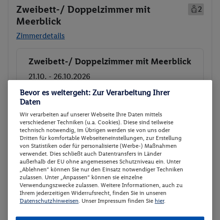
Zweibett-/ Doppelzimmer mit
2
Meerblick
Zimmerdetails
Zweibett-/ Doppelzimmer mit Meerblick
Buchen
21.10. - 26.10.2026
Ab/ bis Nürnberg (DE)
Bevor es weitergeht: Zur Verarbeitung Ihrer
Flugdetails anzeigen
Daten
Flex Tarif zubuchbar
p.P.
Wir verarbeiten auf unserer Webseite Ihre Daten mittels
736.-
verschiedener Techniken (u.a. Cookies). Diese sind teilweise
Zweibett-/ Doppelzimmer mit
technisch notwendig, im Übrigen werden sie von uns oder
Gesamt 1472 €
Dritten für komfortable Webseiteneinstellungen, zur Erstellung
Meerblick
von Statistiken oder für personalisierte (Werbe-) Maßnahmen
All-Inclusive
verwendet. Dies schließt auch Datentransfers in Länder
außerhalb der EU ohne angemessenes Schutzniveau ein. Unter
„Ablehnen“ können Sie nur den Einsatz notwendiger Techniken
Veranstalter:
Bentour Reisen AG
zulassen. Unter „Anpassen“ können sie einzelne
Weitere Informationen des
Verwendungszwecke zulassen. Weitere Informationen, auch zu
Buchen
Veranstalters
Ihrem jederzeitigen Widerrufsrecht, finden Sie in unseren
Datenschutzhinweisen
. Unser Impressum finden Sie
hier
.