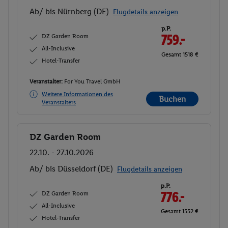
Ab/ bis Nürnberg (DE)
Flugdetails anzeigen
p.P.
DZ Garden Room
759.-
All-Inclusive
Gesamt 1518 €
Hotel-Transfer
Veranstalter:
For You Travel GmbH
Weitere Informationen des
Buchen
Veranstalters
DZ Garden Room
Buchen
22.10. - 27.10.2026
Ab/ bis Düsseldorf (DE)
Flugdetails anzeigen
p.P.
DZ Garden Room
776.-
All-Inclusive
Gesamt 1552 €
Hotel-Transfer