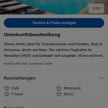
1/96
Bild 1 von 96.
Termine & Preise anzeigen
Unterkunftsbeschreibung
Dieses Hotel, ideal für Strandurlauber und Familien, liegt in
Anissaras, direkt am Meer. Der nächste Flughafen ist
Heraklion (HER) und befindet sich ungefähr 25 km entfernt.
©GIATA 2015-2026, Kundenref. 122030
Ausstattungen
Café
Minimarkt
Friseur
Bar(s)
Café
Minimarkt