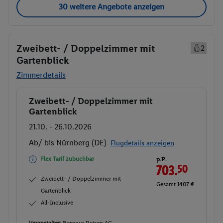
30 weitere Angebote anzeigen
Zweibett- / Doppelzimmer mit
2
Gartenblick
Zimmerdetails
Zweibett- / Doppelzimmer mit
Buchen
Gartenblick
21.10. - 26.10.2026
Ab/ bis Nürnberg (DE)
Flugdetails anzeigen
Flex Tarif zubuchbar
p.P.
703.
50
Zweibett- / Doppelzimmer mit
Gesamt 1407 €
Gartenblick
All-Inclusive