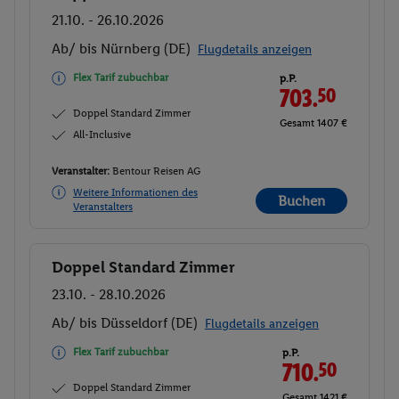
21.10. - 26.10.2026
Ab/ bis Nürnberg (DE)
Flugdetails anzeigen
Flex Tarif zubuchbar
p.P.
703.
50
Doppel Standard Zimmer
Gesamt 1407 €
All-Inclusive
Veranstalter:
Bentour Reisen AG
Weitere Informationen des
Buchen
Veranstalters
Doppel Standard Zimmer
Buchen
23.10. - 28.10.2026
Ab/ bis Düsseldorf (DE)
Flugdetails anzeigen
Flex Tarif zubuchbar
p.P.
710.
50
Doppel Standard Zimmer
Gesamt 1421 €