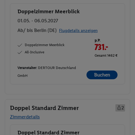
Doppelzimmer Meerblick
Buchen
01.05. - 06.05.2027
Ab/ bis Berlin (DE)
Flugdetails anzeigen
p.P.
Doppelzimmer Meerblick
731.-
All-Inclusive
Gesamt 1462 €
Veranstalter:
DERTOUR Deutschland
Buchen
GmbH
Doppel Standard Zimmer
2
Zimmerdetails
Doppel Standard Zimmer
Buchen