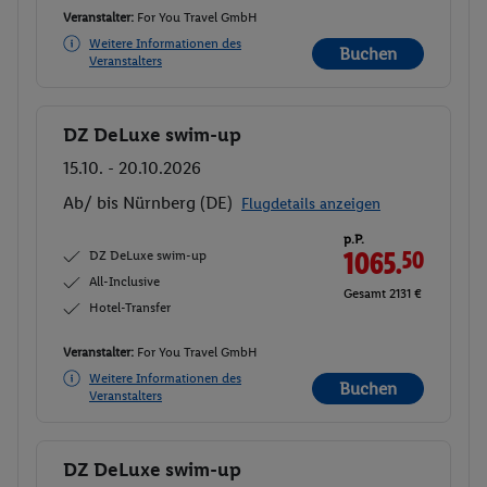
Veranstalter:
For You Travel GmbH
Weitere Informationen des
Buchen
Veranstalters
DZ DeLuxe swim-up
Buchen
15.10. - 20.10.2026
Ab/ bis Nürnberg (DE)
Flugdetails anzeigen
p.P.
DZ DeLuxe swim-up
1065.
50
All-Inclusive
Gesamt 2131 €
Hotel-Transfer
Veranstalter:
For You Travel GmbH
Weitere Informationen des
Buchen
Veranstalters
DZ DeLuxe swim-up
Buchen