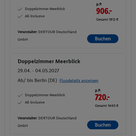
p.P.
Doppelzimmer Meerblick
906.-
All-Inclusive
Gesamt 1812 €
Veranstalter:
DERTOUR Deutschland
Buchen
GmbH
Doppelzimmer Meerblick
Buchen
29.04. - 04.05.2027
Ab/ bis Berlin (DE)
Flugdetails anzeigen
p.P.
Doppelzimmer Meerblick
720.-
All-Inclusive
Gesamt 1440 €
Veranstalter:
DERTOUR Deutschland
Buchen
GmbH