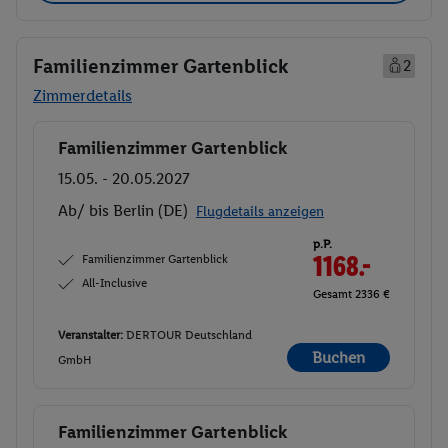
Familienzimmer Gartenblick
2
Zimmerdetails
Familienzimmer Gartenblick
Buchen
15.05. - 20.05.2027
Ab/ bis Berlin (DE)
Flugdetails anzeigen
p.P.
Familienzimmer Gartenblick
1168.-
All-Inclusive
Gesamt 2336 €
Veranstalter:
DERTOUR Deutschland
Buchen
GmbH
Familienzimmer Gartenblick
Buchen