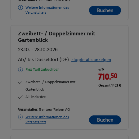
Veranstalter:
Bentour Reisen AG
Weitere Informationen des
Buchen
Veranstalters
Zweibett- / Doppelzimmer mit
Buchen
Gartenblick
23.10. - 28.10.2026
Ab/ bis Düsseldorf (DE)
Flugdetails anzeigen
Flex Tarif zubuchbar
p.P.
710.
50
Zweibett- / Doppelzimmer mit
Gesamt 1421 €
Gartenblick
All-Inclusive
Veranstalter:
Bentour Reisen AG
Weitere Informationen des
Buchen
Veranstalters