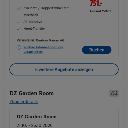
751.-
Zweibett-/ Doppelzimmer mit
Gesamt 1502 €
Meerblick
All-Inclusive
Hotel-Transfer
Veranstalter:
Bentour Reisen AG
Weitere Informationen des
Buchen
Veranstalters
5 weitere Angebote anzeigen
DZ Garden Room
2
Zimmerdetails
DZ Garden Room
Buchen
21.10. - 26.10.2026