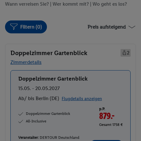
Wann verreisen Sie? |
Wer kommt mit?
| Wo geht es los?
Filtern (0)
Preis aufsteigend
Doppelzimmer Gartenblick
2
Zimmerdetails
Doppelzimmer Gartenblick
Buchen
15.05. - 20.05.2027
Ab/ bis Berlin (DE)
Flugdetails anzeigen
p.P.
Doppelzimmer Gartenblick
879.-
All-Inclusive
Gesamt 1758 €
Veranstalter:
DERTOUR Deutschland