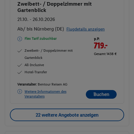
Zweibett- / Doppelzimmer mit
Buchen
Gartenblick
21.10. - 26.10.2026
Ab/ bis Nürnberg (DE)
Flugdetails anzeigen
Flex Tarif zubuchbar
p.P.
719.-
Zweibett- / Doppelzimmer mit
Gesamt 1438 €
Gartenblick
All-Inclusive
Hotel-Transfer
Veranstalter:
Bentour Reisen AG
Weitere Informationen des
Buchen
Veranstalters
22 weitere Angebote anzeigen