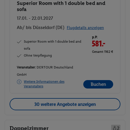
Superior Room with 1 double bed and
Buchen
sofa
17.01. - 22.01.2027
Ab/ bis Düsseldorf (DE)
Flugdetails anzeigen
p.P.
Superior Room with 1 double bed and
581.-
sofa
Gesamt 1162 €
Ohne Verpflegung
Veranstalter:
DERTOUR Deutschland
GmbH
Weitere Informationen des
Buchen
Veranstalters
30 weitere Angebote anzeigen
Doppelzimmer
2