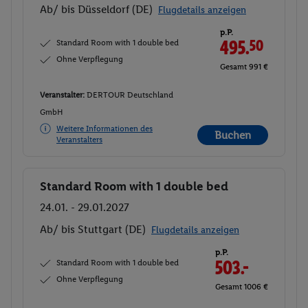
Ab/ bis Düsseldorf (DE)
Flugdetails anzeigen
p.P.
Standard Room with 1 double bed
495.
50
Ohne Verpflegung
Gesamt 991 €
Veranstalter:
DERTOUR Deutschland
GmbH
Weitere Informationen des
Buchen
Veranstalters
Standard Room with 1 double bed
Buchen
24.01. - 29.01.2027
Ab/ bis Stuttgart (DE)
Flugdetails anzeigen
p.P.
Standard Room with 1 double bed
503.-
Ohne Verpflegung
Gesamt 1006 €