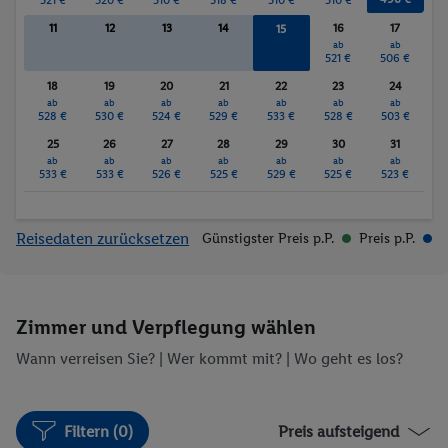
11
12
13
14
16
17
15
ab
ab
ab
521 €
521 €
506 €
18
19
20
21
22
23
24
ab
ab
ab
ab
ab
ab
ab
528 €
530 €
524 €
529 €
533 €
528 €
503 €
25
26
27
28
29
30
31
ab
ab
ab
ab
ab
ab
ab
533 €
533 €
526 €
525 €
529 €
525 €
523 €
Reisedaten zurücksetzen
Günstigster Preis p.P.
Preis p.P.
Zimmer und Verpflegung wählen
Wann verreisen Sie? |
Wer kommt mit?
| Wo geht es los?
Filtern (0)
Preis aufsteigend