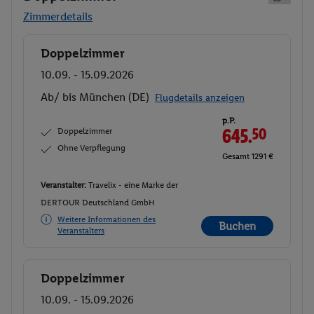
Zimmerdetails
Doppelzimmer
Buchen
10.09. - 15.09.2026
Ab/ bis München (DE)
Flugdetails anzeigen
p.P.
Doppelzimmer
645.
50
Ohne Verpflegung
Gesamt 1291 €
Veranstalter:
Travelix - eine Marke der
DERTOUR Deutschland GmbH
Weitere Informationen des
Buchen
Veranstalters
Doppelzimmer
Buchen
10.09. - 15.09.2026