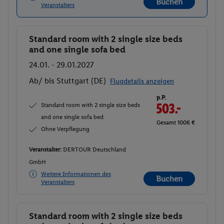
Buchen
Veranstalters
Standard room with 2 single size beds
Buchen
and one single sofa bed
24.01. - 29.01.2027
Ab/ bis Stuttgart (DE)
Flugdetails anzeigen
p.P.
Standard room with 2 single size beds
503.-
and one single sofa bed
Gesamt 1006 €
Ohne Verpflegung
Veranstalter:
DERTOUR Deutschland
GmbH
Weitere Informationen des
Buchen
Veranstalters
Standard room with 2 single size beds
Buchen