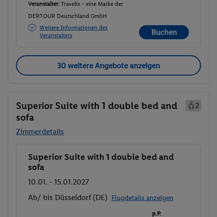
Veranstalter:
Travelix - eine Marke der
DERTOUR Deutschland GmbH
Weitere Informationen des
Buchen
Veranstalters
30 weitere Angebote anzeigen
Superior Suite with 1 double bed and
2
sofa
Zimmerdetails
Superior Suite with 1 double bed and
Buchen
sofa
10.01. - 15.01.2027
Ab/ bis Düsseldorf (DE)
Flugdetails anzeigen
p.P.