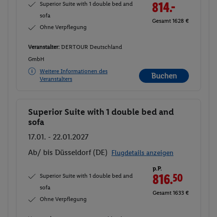
Superior Suite with 1 double bed and
814.-
sofa
Gesamt 1628 €
Ohne Verpflegung
Veranstalter:
DERTOUR Deutschland
GmbH
Weitere Informationen des
Buchen
Veranstalters
Superior Suite with 1 double bed and
Buchen
sofa
17.01. - 22.01.2027
Ab/ bis Düsseldorf (DE)
Flugdetails anzeigen
p.P.
Superior Suite with 1 double bed and
816.
50
sofa
Gesamt 1633 €
Ohne Verpflegung