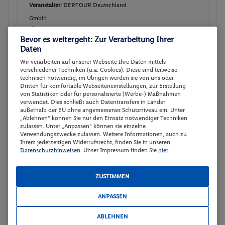
Veranstalter:
DERTOUR Deutschland
GmbH
Weitere Informationen des
Buchen
Veranstalters
Bevor es weitergeht: Zur Verarbeitung Ihrer
Daten
Wir verarbeiten auf unserer Webseite Ihre Daten mittels
verschiedener Techniken (u.a. Cookies). Diese sind teilweise
Standard Room with 1 double bed
Buchen
technisch notwendig, im Übrigen werden sie von uns oder
Dritten für komfortable Webseiteneinstellungen, zur Erstellung
17.01. - 22.01.2027
von Statistiken oder für personalisierte (Werbe-) Maßnahmen
verwendet. Dies schließt auch Datentransfers in Länder
Ab/ bis Düsseldorf (DE)
Flugdetails anzeigen
außerhalb der EU ohne angemessenes Schutzniveau ein. Unter
„Ablehnen“ können Sie nur den Einsatz notwendiger Techniken
p.P.
zulassen. Unter „Anpassen“ können sie einzelne
Standard Room with 1 double bed
505.
50
Verwendungszwecke zulassen. Weitere Informationen, auch zu
Ohne Verpflegung
Ihrem jederzeitigen Widerrufsrecht, finden Sie in unseren
Gesamt 1011 €
Datenschutzhinweisen
. Unser Impressum finden Sie
hier
.
Veranstalter:
DERTOUR Deutschland
ZUSTIMMEN
GmbH
Weitere Informationen des
Buchen
ANPASSEN
Veranstalters
ABLEHNEN