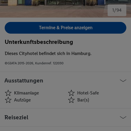
1/94
Bild 1 von 94.
Termine & Preise anzeigen
Unterkunftsbeschreibung
Dieses Cityhotel befindet sich in Hamburg.
©GIATA 2015-2026, Kundenref. 122030
Ausstattungen
Klimaanlage
Hotel-Safe
Aufzüge
Bar(s)
Klimaanlage
Hotel-Safe
Reiseziel
Aufzüge
Bar(s)
Spielzimmer
Restaurant(s)