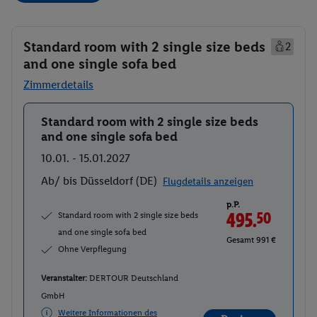
Standard room with 2 single size beds
2
and one single sofa bed
Zimmerdetails
Standard room with 2 single size beds
Buchen
and one single sofa bed
10.01. - 15.01.2027
Ab/ bis Düsseldorf (DE)
Flugdetails anzeigen
p.P.
Standard room with 2 single size beds
495.
50
and one single sofa bed
Gesamt 991 €
Ohne Verpflegung
Veranstalter:
DERTOUR Deutschland
GmbH
Weitere Informationen des