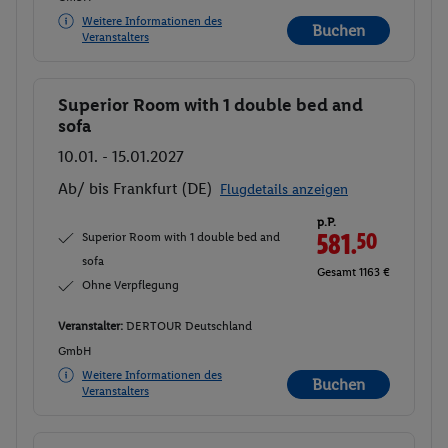
Weitere Informationen des
Buchen
Veranstalters
Superior Room with 1 double bed and
Buchen
sofa
10.01. - 15.01.2027
Ab/ bis Frankfurt (DE)
Flugdetails anzeigen
p.P.
Superior Room with 1 double bed and
581.
50
sofa
Gesamt 1163 €
Ohne Verpflegung
Veranstalter:
DERTOUR Deutschland
GmbH
Weitere Informationen des
Buchen
Veranstalters