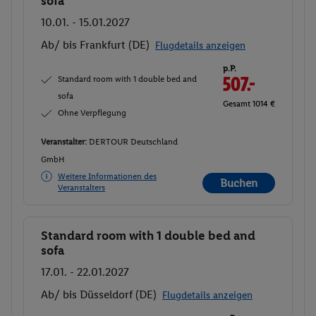
sofa
10.01. - 15.01.2027
Ab/ bis Frankfurt (DE)
Flugdetails anzeigen
p.P.
Standard room with 1 double bed and
507.-
sofa
Gesamt 1014 €
Ohne Verpflegung
Veranstalter:
DERTOUR Deutschland
GmbH
Weitere Informationen des
Buchen
Veranstalters
Standard room with 1 double bed and
Buchen
sofa
17.01. - 22.01.2027
Ab/ bis Düsseldorf (DE)
Flugdetails anzeigen