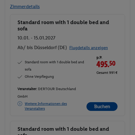
Zimmerdetails
Standard room with 1 double bed and
Buchen
sofa
10.01. - 15.01.2027
Ab/ bis Düsseldorf (DE)
Flugdetails anzeigen
p.P.
Standard room with 1 double bed and
495.
50
sofa
Gesamt 991 €
Ohne Verpflegung
Veranstalter:
DERTOUR Deutschland
GmbH
Weitere Informationen des
Buchen
Veranstalters
Standard room with 1 double bed and
Buchen