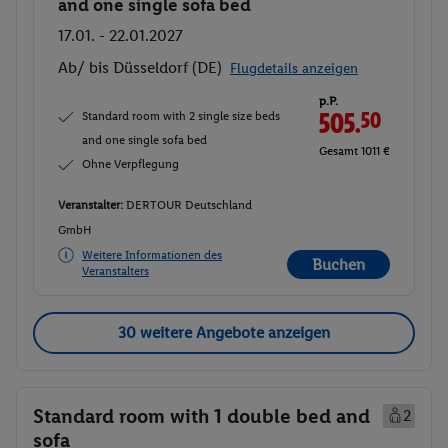
and one single sofa bed
17.01. - 22.01.2027
Ab/ bis Düsseldorf (DE)
Flugdetails anzeigen
p.P.
Standard room with 2 single size beds
505.
50
and one single sofa bed
Gesamt 1011 €
Ohne Verpflegung
Veranstalter:
DERTOUR Deutschland
GmbH
Weitere Informationen des
Buchen
Veranstalters
30 weitere Angebote anzeigen
Standard room with 1 double bed and
2
sofa