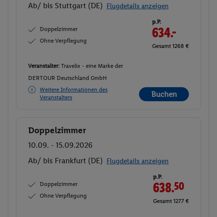
Ab/ bis Stuttgart (DE)
Flugdetails anzeigen
p.P.
Doppelzimmer
634.-
Ohne Verpflegung
Gesamt 1268 €
Veranstalter:
Travelix - eine Marke der
DERTOUR Deutschland GmbH
Weitere Informationen des
Buchen
Veranstalters
Doppelzimmer
Buchen
10.09. - 15.09.2026
Ab/ bis Frankfurt (DE)
Flugdetails anzeigen
p.P.
Doppelzimmer
638.
50
Ohne Verpflegung
Gesamt 1277 €