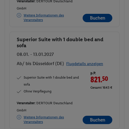
Veranstalter:
DERTOUR Deutschland
GmbH
Weitere Informationen des
Buchen
Veranstalters
Superior Suite with 1 double bed and
Buchen
sofa
08.01. - 13.01.2027
Ab/ bis Düsseldorf (DE)
Flugdetails anzeigen
p.P.
Superior Suite with 1 double bed and
821.
50
sofa
Gesamt 1643 €
Ohne Verpflegung
Veranstalter:
DERTOUR Deutschland
GmbH
Weitere Informationen des
Buchen
Veranstalters