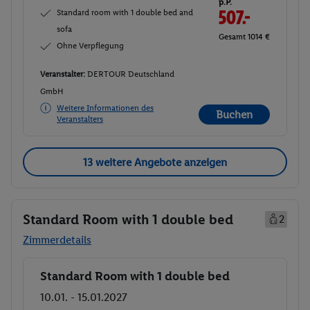
p.P.
Standard room with 1 double bed and
507.-
sofa
Gesamt 1014 €
Ohne Verpflegung
Veranstalter:
DERTOUR Deutschland
GmbH
Weitere Informationen des
Buchen
Veranstalters
13 weitere Angebote anzeigen
Standard Room with 1 double bed
2
Zimmerdetails
Standard Room with 1 double bed
Buchen
10.01. - 15.01.2027