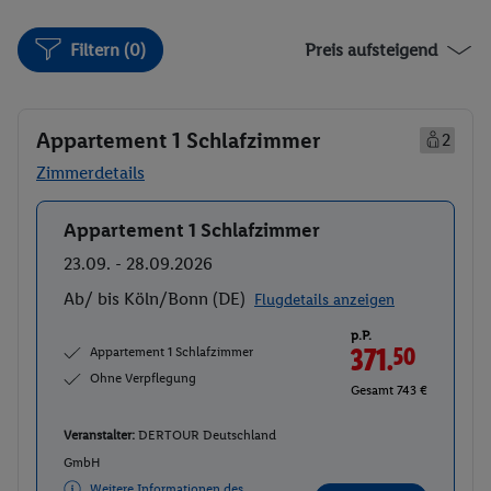
Filtern (0)
Preis aufsteigend
Appartement 1 Schlafzimmer
2
Zimmerdetails
Appartement 1 Schlafzimmer
Buchen
23.09. - 28.09.2026
Ab/ bis Köln/Bonn (DE)
Flugdetails anzeigen
p.P.
Appartement 1 Schlafzimmer
371.
50
Ohne Verpflegung
Gesamt 743 €
Veranstalter:
DERTOUR Deutschland
GmbH
Weitere Informationen des