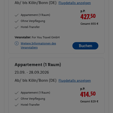
Ab/ bis Köln/Bonn (DE)
Flugdetails anzeigen
p.P.
Appartement (1 Raum)
427.
50
Ohne Verpflegung
Gesamt 855 €
Hotel-Transfer
Veranstalter:
For You Travel GmbH
Weitere Informationen des
Buchen
Veranstalters
Appartement (1 Raum)
Buchen
23.09. - 28.09.2026
Ab/ bis Köln/Bonn (DE)
Flugdetails anzeigen
p.P.
Appartement (1 Raum)
414.
50
Ohne Verpflegung
Gesamt 829 €
Hotel-Transfer