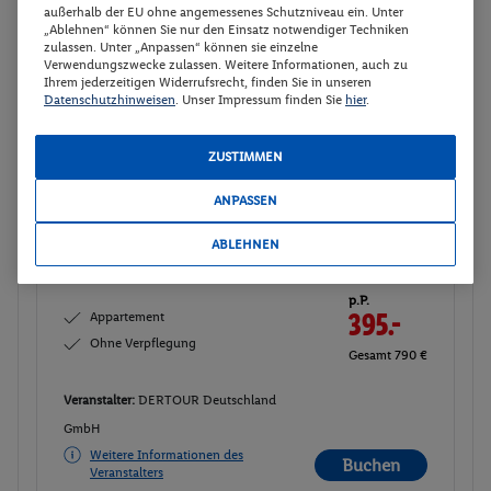
Gesamt 761 €
außerhalb der EU ohne angemessenes Schutzniveau ein. Unter
„Ablehnen“ können Sie nur den Einsatz notwendiger Techniken
zulassen. Unter „Anpassen“ können sie einzelne
Veranstalter:
DERTOUR Deutschland
Verwendungszwecke zulassen. Weitere Informationen, auch zu
GmbH
Ihrem jederzeitigen Widerrufsrecht, finden Sie in unseren
Datenschutzhinweisen
. Unser Impressum finden Sie
hier
.
Weitere Informationen des
Buchen
Veranstalters
ZUSTIMMEN
Appartement
Buchen
ANPASSEN
30.09. - 05.10.2026
ABLEHNEN
Ab/ bis Leipzig/Halle (DE)
Flugdetails anzeigen
p.P.
Appartement
395.-
Ohne Verpflegung
Gesamt 790 €
Veranstalter:
DERTOUR Deutschland
GmbH
Weitere Informationen des
Buchen
Veranstalters