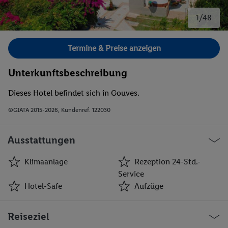
1/48
Bild 1 von 48.
Termine & Preise anzeigen
Unterkunftsbeschreibung
Dieses Hotel befindet sich in Gouves.
©GIATA 2015-2026, Kundenref. 122030
Ausstattungen
Klimaanlage
Rezeption 24-Std.-
Service
Hotel-Safe
Aufzüge
Klimaanlage
Rezeption 24-Std.-
Reiseziel
Service