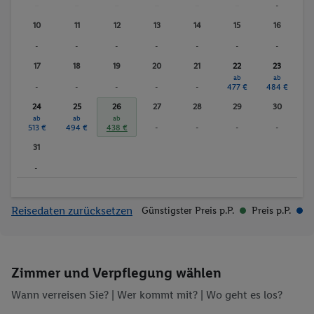
-
-
-
-
-
-
-
10
11
12
13
14
15
16
-
-
-
-
-
-
-
17
18
19
20
21
22
23
ab
ab
-
-
-
-
-
477 €
484 €
24
25
26
27
28
29
30
ab
ab
ab
513 €
494 €
438 €
-
-
-
-
31
-
Reisedaten zurücksetzen
Günstigster Preis p.P.
Preis p.P.
Zimmer und Verpflegung wählen
Wann verreisen Sie? |
Wer kommt mit?
| Wo geht es los?