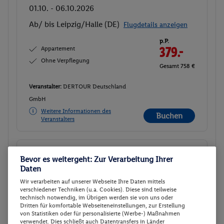
01.10. - 06.10.2026
Ab/ bis Leipzig/Halle (DE)
Flugdetails anzeigen
p.P.
Appartement
379.-
Ohne Verpflegung
Gesamt 758 €
Veranstalter:
DERTOUR Deutschland
GmbH
Weitere Informationen des
Buchen
Veranstalters
Appartement
Buchen
Bevor es weitergeht: Zur Verarbeitung Ihrer
23.09. - 28.09.2026
Daten
Wir verarbeiten auf unserer Webseite Ihre Daten mittels
Ab/ bis Köln/Bonn (DE)
Flugdetails anzeigen
verschiedener Techniken (u.a. Cookies). Diese sind teilweise
technisch notwendig, im Übrigen werden sie von uns oder
p.P.
Dritten für komfortable Webseiteneinstellungen, zur Erstellung
Appartement
380.
50
von Statistiken oder für personalisierte (Werbe-) Maßnahmen
Ohne Verpflegung
verwendet. Dies schließt auch Datentransfers in Länder