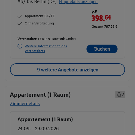
Ab/ bis Berlin (DE)
Flugdetails anzeigen
p.P.
Appartment BK/TE
398.
64
Ohne Verpflegung
Gesamt 797,29 €
Veranstalter:
FERIEN Touristik GmbH
Weitere Informationen des
Buchen
Veranstalters
9 weitere Angebote anzeigen
Appartement (1 Raum)
2
Zimmerdetails
Appartement (1 Raum)
Buchen
24.09. - 29.09.2026