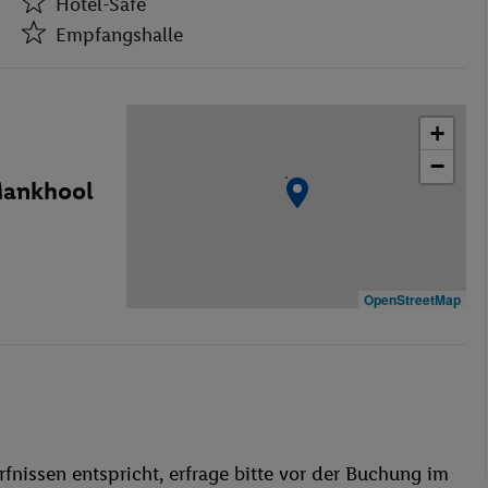
Hotel-Safe
Empfangshalle
Hotel-Safe
Empfangshalle
+
Café
−
Geschäfte
Mankhool
Restaurant(s)
WLAN-Internet
Wäscheservice
Garage
OpenStreetMap
Waschgelegenheit
Restaurant
Aufzug
Außenpool(s)
Liegestühle
fnissen entspricht, erfrage bitte vor der Buchung im
Fitness-Studio