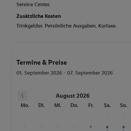
Service Center.
Billard / Snooker
Anzahl der Pools
Zusätzliche Kosten
Fitnessstudio
Trinkgelder. Persönliche Ausgaben. Kurtaxe.
Termine & Preise
01. September 2026 - 07. September 2026
August 2026
Mo.
Di.
Mi.
Do.
Fr.
Sa.
So.
1
2
-
-
3
4
5
6
7
8
9