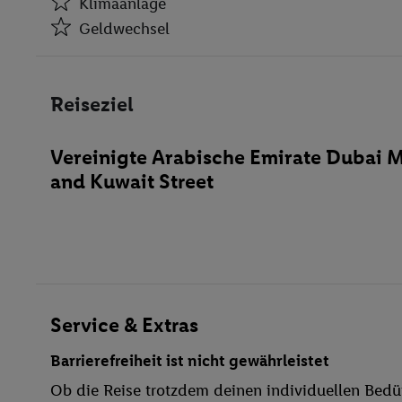
Klimaanlage
Geldwechsel
Klimaanlage
Geldwechsel
Reiseziel
Aufzüge
Kiosk
Vereinigte Arabische Emirate Dubai 
Bar(s)
and Kuwait Street
Öffentliches Internet
Zimmerservice
Parkplatz
TV-Raum
behindertengerecht
Bar
Service & Extras
WLAN
Barrierefreiheit ist nicht gewährleistet
Pool- / Snackbar
Ob die Reise trotzdem deinen individuellen Bedür
Sonnenschirme