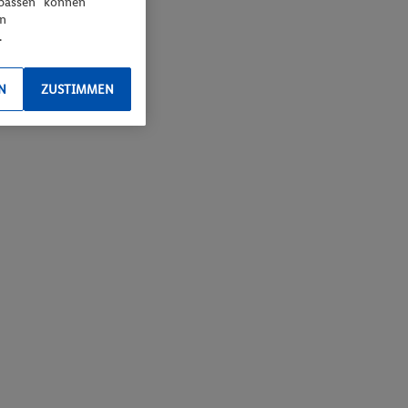
npassen“ können
en
.
N
ZUSTIMMEN