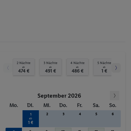
Golf
Darts
2 Nächte
3 Nächte
4 Nächte
5 Nächte
6 N
ab
ab
ab
ab
474 €
491 €
486 €
1 €
1
September 2026
Mo.
Di.
Mi.
Do.
Fr.
Sa.
So.
2
3
4
5
6
1
ab
1 €