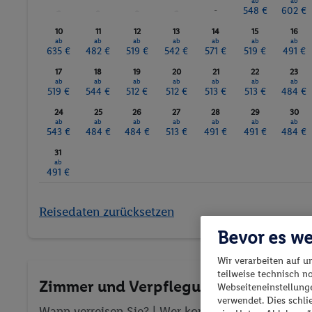
ab
ab
-
-
-
-
-
548 €
602 €
10
11
12
13
14
15
16
ab
ab
ab
ab
ab
ab
ab
635 €
482 €
519 €
542 €
571 €
519 €
491 €
17
18
19
20
21
22
23
ab
ab
ab
ab
ab
ab
ab
519 €
544 €
512 €
512 €
513 €
513 €
484 €
24
25
26
27
28
29
30
ab
ab
ab
ab
ab
ab
ab
543 €
484 €
484 €
513 €
491 €
491 €
484 €
31
ab
491 €
Reisedaten zurücksetzen
Bevor es we
Wir verarbeiten auf u
teilweise technisch n
Zimmer und Verpflegung wählen
Webseiteneinstellunge
verwendet. Dies schl
Wann verreisen Sie? |
Wer kommt mit?
| Wo geht 