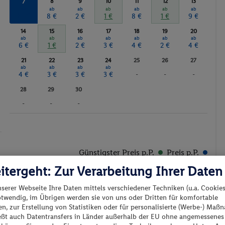
8
9
10
11
12
13
7
ab
ab
ab
ab
ab
ab
ab
10 €
8 €
2 €
1 €
8 €
1 €
9 €
14
15
16
17
18
19
20
ab
ab
ab
ab
ab
ab
ab
6 €
1 €
2 €
3 €
4 €
2 €
4 €
21
22
23
24
25
26
27
ab
ab
ab
ab
4 €
3 €
3 €
3 €
-
-
-
28
29
30
-
-
-
Günstigster Preis p.P.
Preis p.P.
itergeht: Zur Verarbeitung Ihrer Daten
nserer Webseite Ihre Daten mittels verschiedener Techniken (u.a. Cookies
otwendig, im Übrigen werden sie von uns oder Dritten für komfortable
n, zur Erstellung von Statistiken oder für personalisierte (Werbe-) Ma
ießt auch Datentransfers in Länder außerhalb der EU ohne angemessenes
es los?