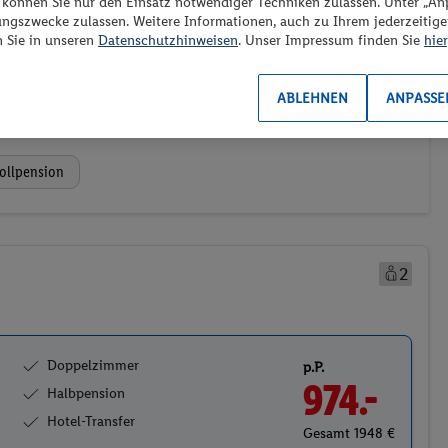
“ können Sie nur den Einsatz notwendiger Techniken zulassen. Unter „A
ungszwecke zulassen. Weitere Informationen, auch zu Ihrem jederzeitig
n Sie in unseren
Datenschutzhinweisen
. Unser Impressum finden Sie
hier
ransport
Weitere Filter
Preis aufsteigend
ABLEHNEN
ANPASSE
2)
(0/1)
ollpension
2
Doppelzimmer
p.P.
974.-
Halbpension
Hotel-Transfer
Gesamt 1948 €