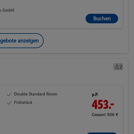
tik GmbH
Buchen
ngebote anzeigen
2
Double Standard Room
p.P.
453.-
Frühstück
Gesamt 906 €