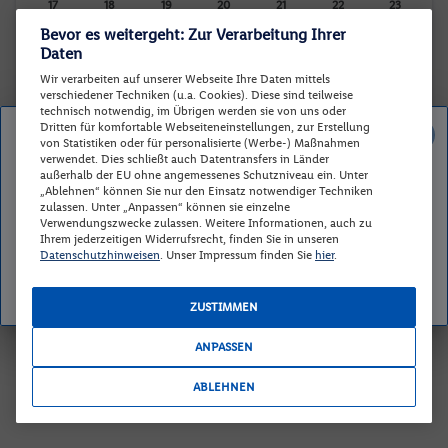
17
18
19
20
21
22
23
Bevor es weitergeht: Zur Verarbeitung Ihrer
-
-
-
-
-
-
-
Daten
24
25
26
27
28
29
30
Wir verarbeiten auf unserer Webseite Ihre Daten mittels
-
-
-
-
-
-
-
verschiedener Techniken (u.a. Cookies). Diese sind teilweise
technisch notwendig, im Übrigen werden sie von uns oder
31
Dritten für komfortable Webseiteneinstellungen, zur Erstellung
Deal ist nicht mehr verfügbar
von Statistiken oder für personalisierte (Werbe-) Maßnahmen
-
verwendet. Dies schließt auch Datentransfers in Länder
Schade, dieses Angebot haben Sie leider verpasst. Auf
außerhalb der EU ohne angemessenes Schutzniveau ein. Unter
unserer Übersichtsseite finden Sie weitere spannende
„Ablehnen“ können Sie nur den Einsatz notwendiger Techniken
zulassen. Unter „Anpassen“ können sie einzelne
Reisedaten zurücksetzen
Günstigster Preis p.P.
Preis p.P.
Reiseangebote.
Verwendungszwecke zulassen. Weitere Informationen, auch zu
Ihrem jederzeitigen Widerrufsrecht, finden Sie in unseren
Datenschutzhinweisen
. Unser Impressum finden Sie
hier
.
ZURÜCK ZUM ANGEBOT
Zimmer und Verpflegung wählen
ZUSTIMMEN
Wann verreisen Sie? |
Wer kommt mit?
| Wo geht es los?
ANPASSEN
ABLEHNEN
Preis aufsteigend