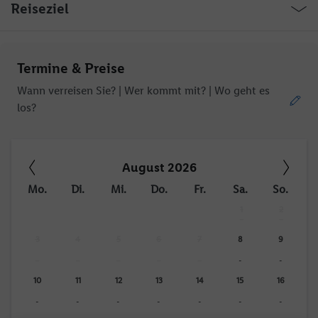
Reiseziel
Termine & Preise
Wann verreisen Sie? |
Wer kommt mit?
| Wo geht es
los?
August 2026
Mo.
Di.
Mi.
Do.
Fr.
Sa.
So.
1
2
-
-
3
4
5
6
7
8
9
-
-
-
-
-
-
-
10
11
12
13
14
15
16
-
-
-
-
-
-
-