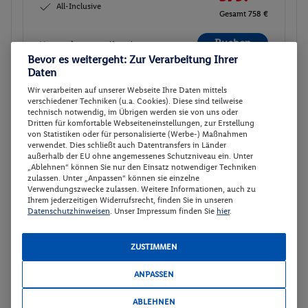
All-Inclusive
Gesamt 758 €
Buchen
Veranstalter:
4travelfriends.com
Bevor es weitergeht: Zur Verarbeitung Ihrer
Daten
Wir verarbeiten auf unserer Webseite Ihre Daten mittels
Superior
Buchen
verschiedener Techniken (u.a. Cookies). Diese sind teilweise
technisch notwendig, im Übrigen werden sie von uns oder
21.10. - 26.10.2026
Dritten für komfortable Webseiteneinstellungen, zur Erstellung
von Statistiken oder für personalisierte (Werbe-) Maßnahmen
p.P.
verwendet. Dies schließt auch Datentransfers in Länder
Superior
379.-
außerhalb der EU ohne angemessenes Schutzniveau ein. Unter
„Ablehnen“ können Sie nur den Einsatz notwendiger Techniken
All-Inclusive
zulassen. Unter „Anpassen“ können sie einzelne
Gesamt 758 €
Verwendungszwecke zulassen. Weitere Informationen, auch zu
Ihrem jederzeitigen Widerrufsrecht, finden Sie in unseren
Buchen
Veranstalter:
4travelfriends.com
Datenschutzhinweisen
. Unser Impressum finden Sie
hier
.
ZUSTIMMEN
Superior
Buchen
ANPASSEN
22.10. - 27.10.2026
ABLEHNEN
p.P.