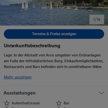
1/18
Bild 1 von 18.
Termine & Preise anzeigen
Unterkunftsbeschreibung
Lage: in der Altstadt von Arco umgeben von Grünanlagen
am Fuße der mittelalterlichen Burg. Einkaufsmöglichkeiten,
Restaurants und Bars befinden sich in unmittelbarer Nähe.
Idealer Ausgangspunkt für Wanderungen in die umgebende
Mehr anzeigen
Bergwelt. Ausstattung: Rezeption, Lift, Restaurant, Bar,
Aufenthaltsraum, WLAN (ohne Gebühr) und Fahrradraum.
Garten mit Sonnenterrasse, Außenpool mit Liegestühlen
Ausstattungen
und Sonnenschirmen.
Aufenthaltsraum
Bar