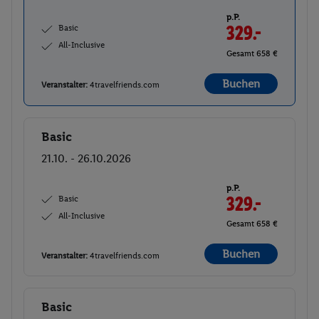
p.P.
Basic
329.-
All-Inclusive
Gesamt 658 €
Buchen
Veranstalter:
4travelfriends.com
Basic
Buchen
21.10. - 26.10.2026
p.P.
Basic
329.-
All-Inclusive
Gesamt 658 €
Buchen
Veranstalter:
4travelfriends.com
Basic
Buchen