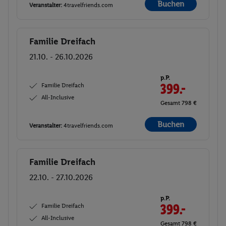
Buchen
Veranstalter:
4travelfriends.com
Familie Dreifach
Buchen
21.10. - 26.10.2026
p.P.
Familie Dreifach
399.-
All-Inclusive
Gesamt 798 €
Buchen
Veranstalter:
4travelfriends.com
Familie Dreifach
Buchen
22.10. - 27.10.2026
p.P.
Familie Dreifach
399.-
All-Inclusive
Gesamt 798 €