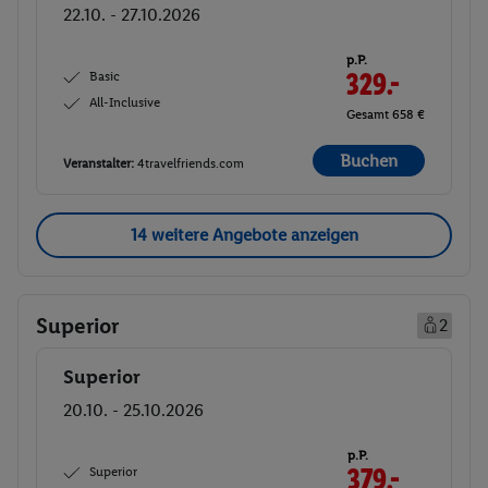
22.10. - 27.10.2026
p.P.
Basic
329.-
All-Inclusive
Gesamt 658 €
Buchen
Veranstalter:
4travelfriends.com
14 weitere Angebote anzeigen
Superior
2
Superior
Buchen
20.10. - 25.10.2026
p.P.
Superior
379.-