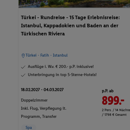
Türkei - Rundreise - 15 Tage Erlebnisreise:
Istanbul, Kappadokien und Baden an der
Türkischen Riviera
Türkei - Fatih - Istanbul
Ausflüge i. W.v. € 200.- p.P. inklusive!
Unterbringung in top 5-Sterne-Hotels!
18.02.2027 - 04.03.2027
p.P. ab
899.-
Doppelzimmer
Inkl. Flug,
Verpflegung lt.
2 Pers. / 14 Nächt
/ 1798 € Gesamt
Programm
, Transfer
Spa