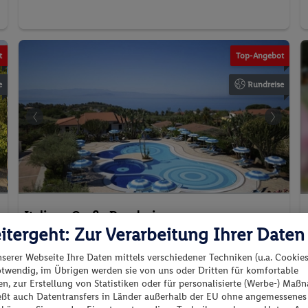
t
Top-Angebot
e
Rundreise
Italien - Große Rundreise
itergeht: Zur Verarbeitung Ihrer Daten
nserer Webseite Ihre Daten mittels verschiedener Techniken (u.a. Cookies
otwendig, im Übrigen werden sie von uns oder Dritten für komfortable
Italien - Brasilien - Italien
n, zur Erstellung von Statistiken oder für personalisierte (Werbe-) Ma
ießt auch Datentransfers in Länder außerhalb der EU ohne angemessenes