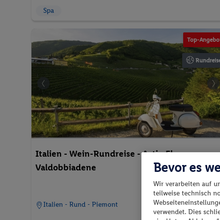
Spa
Top-Angebo
Rundreis
Italien - Wein-Rundreise - Asti - Florenz -
Bevor es we
Valdobbiadene
Wir verarbeiten auf u
teilweise technisch n
Webseiteneinstellunge
Italien - Rund - Piemont
verwendet. Dies schl