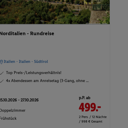
Norditalien - Rundreise
Italien - Italien - Südtirol
Top Preis-/Leistungsverhältnis!
4x Abendessen am Anreisetag (3-Gang, ohne ...
p.P. ab
15.10.2026 - 27.10.2026
499.-
Doppelzimmer
2 Pers. / 12 Nächte
Frühstück
/ 998 € Gesamt