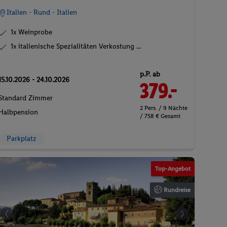
Italien - Rund - Italien
1x Weinprobe
1x italienische Spezialitäten Verkostung ...
p.P. ab
15.10.2026 - 24.10.2026
379.-
Standard Zimmer
2 Pers. / 9 Nächte
Halbpension
/ 758 € Gesamt
Parkplatz
©Vovkapanda auf Pexels
Top-Angebot
Rundreise