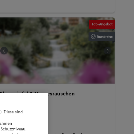
Top-Angebot
Rundreise
Alpengipfel & Meeresrauschen
). Diese sind
Italien - Italien - Italien
ßnahmen
 Schutzniveau