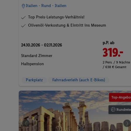
Italien - Rund - Italien
Top Preis-Leistungs-Verhältnis!
Olivenöl-Verkostung & Eintritt ins Meseum
p.P. ab
24.10.2026 - 02.11.2026
319.-
Standard Zimmer
2 Pers. / 9 Nächte
Halbpension
/ 638 € Gesamt
Parkplatz
Fahrradverleih (auch E-Bikes)
© Gildo Can
Top-Angebo
Rundreis
© luig