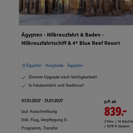
Ägypten - Nilkreuzfahrt & Baden -
Nilkreuzfahrtschiff & 4* Blue Reef Resort
Ägypten - Hurghada - Ägypten
Zimmer-Upgrade nach Verfügbarkeit!
1x Felukenfahrt und Stadttour!
07.01.2027 - 21.01.2027
p.P. ab
839.-
laut Ausschreibung
Inkl. Flug,
Verpflegung lt.
2 Pers. / 14 Nächt
/ 1678 € Gesamt
Programm
, Transfer