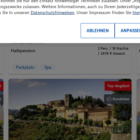
1x Trentino Guest Card
“ können Sie nur den Einsatz notwendiger Techniken zulassen. Unter „A
ungszwecke zulassen. Weitere Informationen, auch zu Ihrem jederzeitig
Verpflegungs-Upgrade
n Sie in unseren
Datenschutzhinweisen
. Unser Impressum finden Sie
hier
p.P. ab
ABLEHNEN
ANPASSE
28.08.2026 - 15.09.2026
1239.-
Standard Zimmer
2 Pers. / 18 Nächte
Halbpension
/ 2478 € Gesamt
Parkplatz
Spa
che
©Pixabay auf Pexels
© AlexAnton
t
Top-Angebot
e
Rundreise
ehmet Turgut Kirkgoz auf Pexels
©Ozan Çelik