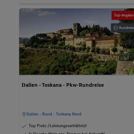
illesèche
©alexandro900
Top-Angebo
Rundreis
f Pexels
Italien - Toskana - Pkw-Rundreise
Italien - Rund - Toskana Nord
Top Preis-/Leistungsverhältnis!