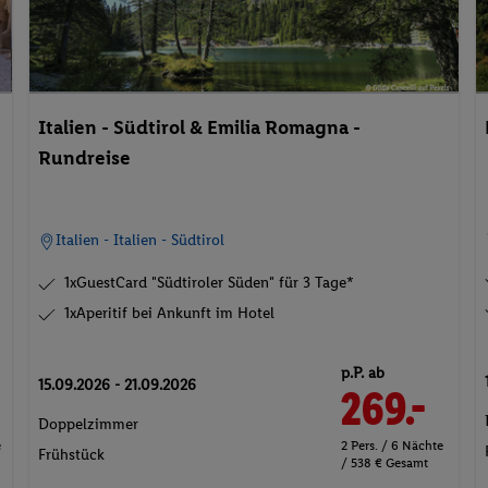
Italien - Südtirol & Emilia Romagna -
Rundreise
Italien - Italien - Südtirol
1xGuestCard "Südtiroler Süden" für 3 Tage*
1xAperitif bei Ankunft im Hotel
p.P. ab
15.09.2026 - 21.09.2026
269.-
Doppelzimmer
e
2 Pers. / 6 Nächte
Frühstück
/ 538 € Gesamt