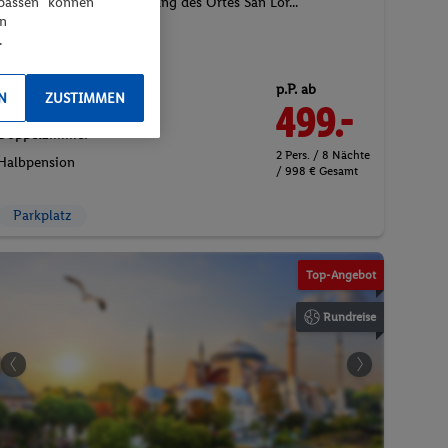
1x Geführte Besichtigung des Ortes San Lor...
npassen“ können
en
Verkostung der Ciuiga
.
p.P. ab
N
ZUSTIMMEN
18.10.2026 - 26.10.2026
499.-
Doppelzimmer
2 Pers. / 8 Nächte
Halbpension
/ 998 € Gesamt
Parkplatz
©Ivan Kmit
Top-Angebot
Rundreise