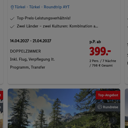
Türkei - Türkei - Roundtrip AYT
Top-Preis-Leistungsverhältnis!
Zwei Länder – zwei Kulturen: Kombination a...
14.04.2027 - 21.04.2027
p.P. ab
399.-
DOPPELZIMMER
Inkl. Flug,
Verpflegung lt.
2 Pers. / 7 Nächte
/ 798 € Gesamt
Programm
, Transfer
celli auf Pexels
©Florian Villesèche
© Philip Ackermann auf Pexels
t
Top-Angebot
e
Rundreise
i - stock.adobe.com
©DeLuca G auf Pexels