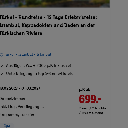
Türkei - Rundreise - 12 Tage Erlebnisreise:
Istanbul, Kappadokien und Baden an der
Türkischen Riviera
Türkei - Istanbul - Istanbul
Ausflüge i. W.v. € 200.- p.P. inklusive!
Unterbringung in top 5-Sterne-Hotels!
18.02.2027 - 01.03.2027
p.P. ab
699.-
Doppelzimmer
Inkl. Flug,
Verpflegung lt.
2 Pers. / 11 Nächte
/ 1398 € Gesamt
Programm
, Transfer
Spa