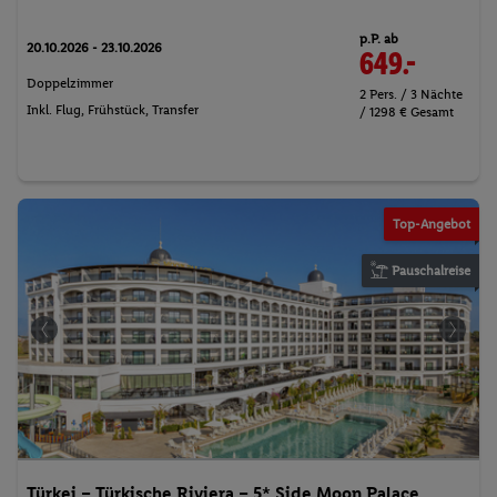
p.P. ab
20.10.2026 - 23.10.2026
649.-
Doppelzimmer
2 Pers. / 3 Nächte
Inkl. Flug,
Frühstück
, Transfer
/ 1298 € Gesamt
Top-Angebot
Pauschalreise
Türkei – Türkische Riviera – 5* Side Moon Palace