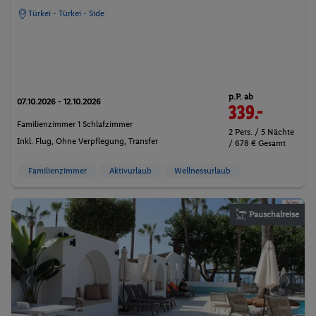
Türkei - Türkei - Side
p.P. ab
07.10.2026 - 12.10.2026
339.-
Familienzimmer 1 Schlafzimmer
2 Pers. / 5 Nächte
Inkl. Flug,
Ohne Verpflegung
, Transfer
/ 678 € Gesamt
Familienzimmer
Aktivurlaub
Wellnessurlaub
Pauschalreise