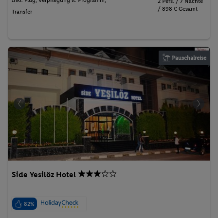
Inkl. Flug,
Verpflegung lt. Programm
,
2 Pers. / 7 Nächte
/ 898 € Gesamt
Transfer
Pauschalreise
Side Yesilöz Hotel
82%