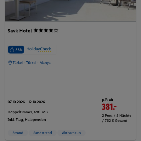
Savk Hotel
88%
Türkei - Türkei - Alanya
p.P. ab
07.10.2026 - 12.10.2026
381.-
Doppelzimmer, seitl. MB
2 Pers. / 5 Nächte
Inkl. Flug,
Halbpension
/ 762 € Gesamt
Strand
Sandstrand
Aktivurlaub