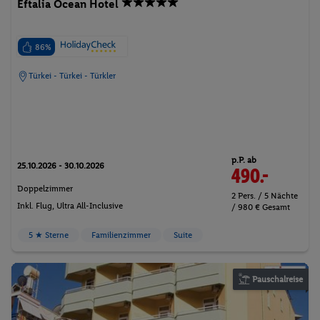
Eftalia Ocean Hotel
86%
Türkei - Türkei - Türkler
p.P. ab
25.10.2026 - 30.10.2026
490.-
Doppelzimmer
2 Pers. / 5 Nächte
Inkl. Flug,
Ultra All-Inclusive
/ 980 € Gesamt
5 ★ Sterne
Familienzimmer
Suite
Pauschalreise