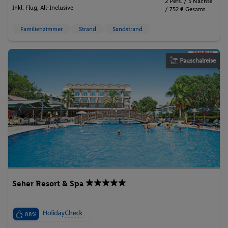
2 Pers. / 5 Nächte
Inkl. Flug,
All-Inclusive
/ 752 € Gesamt
Familienzimmer
Strand
Sandstrand
Pauschalreise
Seher Resort & Spa
88%