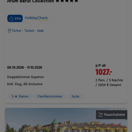
Arum Barut Collection
99%
Türkei - Türkei - Side
p.P. ab
06.10.2026 - 11.10.2026
1027.-
Doppelzimmer Superior
2 Pers. / 5 Nächte
Inkl. Flug,
All-Inclusive
/ 2054 € Gesamt
5 ★ Sterne
Familienzimmer
Suite
Pauschalreise