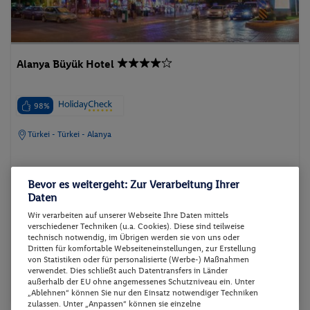
Alanya Büyük Hotel
98%
Türkei - Türkei - Alanya
Bevor es weitergeht: Zur Verarbeitung Ihrer
Daten
Wir verarbeiten auf unserer Webseite Ihre Daten mittels
p.P. ab
07.10.2026 - 12.10.2026
363.-
verschiedener Techniken (u.a. Cookies). Diese sind teilweise
technisch notwendig, im Übrigen werden sie von uns oder
DOPPELZIMMER
Dritten für komfortable Webseiteneinstellungen, zur Erstellung
2 Pers. / 5 Nächte
von Statistiken oder für personalisierte (Werbe-) Maßnahmen
Inkl. Flug,
Frühstück
/ 726 € Gesamt
verwendet. Dies schließt auch Datentransfers in Länder
außerhalb der EU ohne angemessenes Schutzniveau ein. Unter
Strand
Aktivurlaub
Wellnessurlaub
„Ablehnen“ können Sie nur den Einsatz notwendiger Techniken
zulassen. Unter „Anpassen“ können sie einzelne