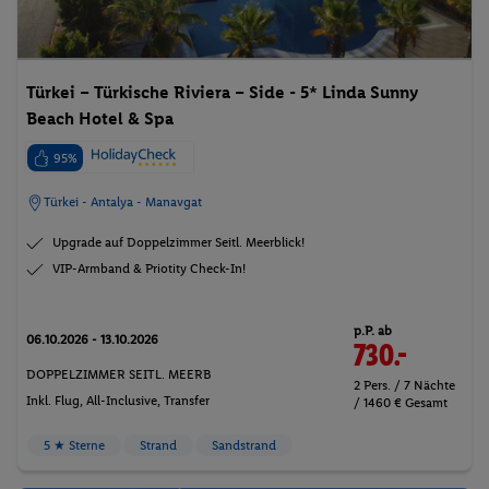
Türkei – Türkische Riviera – Side - 5* Linda Sunny
Beach Hotel & Spa
95%
Türkei - Antalya - Manavgat
Upgrade auf Doppelzimmer Seitl. Meerblick!
VIP-Armband & Priotity Check-In!
p.P. ab
06.10.2026 - 13.10.2026
730.-
DOPPELZIMMER SEITL. MEERB
2 Pers. / 7 Nächte
Inkl. Flug,
All-Inclusive
, Transfer
/ 1460 € Gesamt
5 ★ Sterne
Strand
Sandstrand