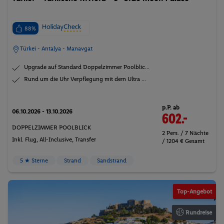
88%
Türkei - Antalya - Manavgat
Upgrade auf Standard Doppelzimmer Poolblic...
Rund um die Uhr Verpflegung mit dem Ultra ...
p.P. ab
06.10.2026 - 13.10.2026
602.-
DOPPELZIMMER POOLBLICK
2 Pers. / 7 Nächte
Inkl. Flug,
All-Inclusive
, Transfer
/ 1204 € Gesamt
5 ★ Sterne
Strand
Sandstrand
Top-Angebot
Rundreise