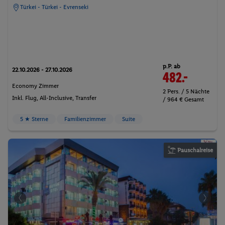
Türkei - Türkei - Evrenseki
p.P. ab
22.10.2026 - 27.10.2026
482.-
Economy Zimmer
2 Pers. / 5 Nächte
Inkl. Flug,
All-Inclusive
, Transfer
/ 964 € Gesamt
5 ★ Sterne
Familienzimmer
Suite
Pauschalreise