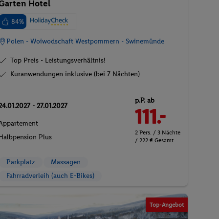
Garten Hotel
84%
Polen - Woiwodschaft Westpommern - Swinemünde
Top Preis - Leistungsverhältnis!
Kuranwendungen inklusive (bei 7 Nächten)
p.P. ab
24.01.2027 - 27.01.2027
111.-
Appartement
2 Pers. / 3 Nächte
Halbpension Plus
/ 222 € Gesamt
Parkplatz
Massagen
Fahrradverleih (auch E-Bikes)
Top-Angebot