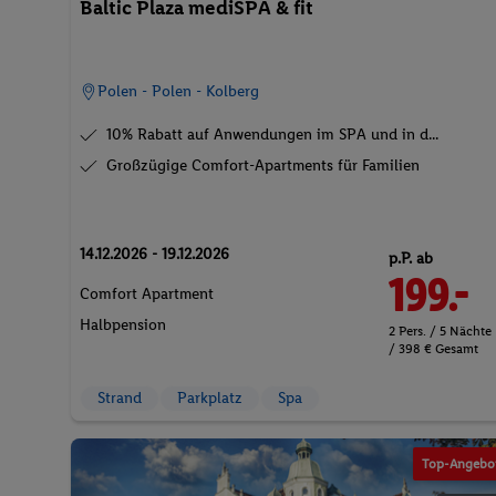
Baltic Plaza mediSPA & fit
Polen - Polen - Kolberg
10% Rabatt auf Anwendungen im SPA und in d...
Großzügige Comfort-Apartments für Familien
14.12.2026 - 19.12.2026
p.P. ab
199.-
Comfort Apartment
Halbpension
2 Pers. / 5 Nächte
/ 398 € Gesamt
Strand
Parkplatz
Spa
Top-Angebo