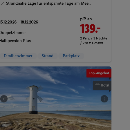
Strandnahe Lage für entspannte Tage am Mee...
p.P. ab
15.12.2026 - 18.12.2026
139.-
Doppelzimmer
2 Pers. / 3 Nächte
Halbpension Plus
/ 278 € Gesamt
Familienzimmer
Strand
Parkplatz
Top-Angebot
Hotel