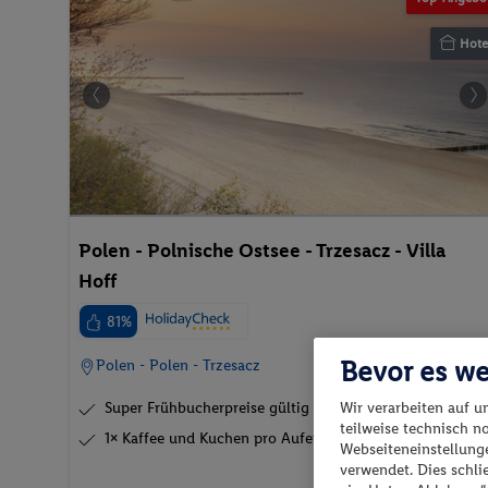
Hote
Polen - Polnische Ostsee - Trzesacz - Villa
Hoff
81%
Bevor es we
Polen - Polen - Trzesacz
Wir verarbeiten auf u
Super Frühbucherpreise gültig bis 15.06.26
teilweise technisch n
1× Kaffee und Kuchen pro Aufenthalt gesche...
Webseiteneinstellunge
verwendet. Dies schl