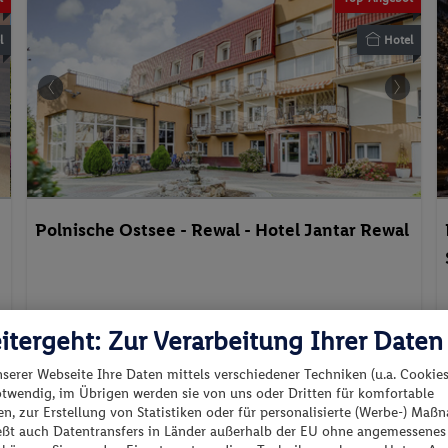
l
Hotel
Polnische Ostsee - Rewal - Hotel Jantar Rewal
Polen - Polen - Rewal
itergeht: Zur Verarbeitung Ihrer Daten
Geschenkt: 1 Fl. Champagner & Obstteller, ...
nserer Webseite Ihre Daten mittels verschiedener Techniken (u.a. Cookies
otwendig, im Übrigen werden sie von uns oder Dritten für komfortable
Beste Lage - nur ca. 20 m zum Strand
n, zur Erstellung von Statistiken oder für personalisierte (Werbe-) Ma
ießt auch Datentransfers in Länder außerhalb der EU ohne angemessenes