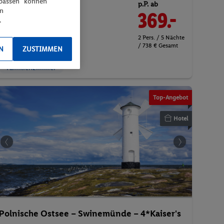
npassen“ können
p.P. ab
28.12.2026 - 02.01.2027
en
369.-
.
Doppelzimmer
2 Pers. / 5 Nächte
Halbpension Plus
/ 738 € Gesamt
N
ZUSTIMMEN
Familienzimmer
© Kaiser's Garten Hotel
Top-Angebot
Hotel
Polnische Ostsee – Swinemünde – 4*Kaiser's