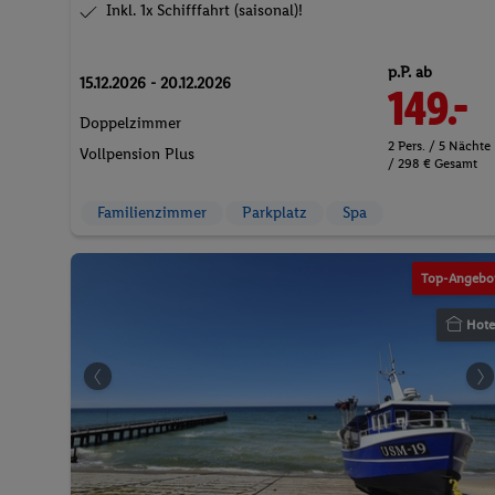
Inkl. 1x Schifffahrt (saisonal)!
p.P. ab
15.12.2026 - 20.12.2026
149.-
Doppelzimmer
2 Pers. / 5 Nächte
Vollpension Plus
/ 298 € Gesamt
Familienzimmer
Parkplatz
Spa
Top-Angebo
Hote