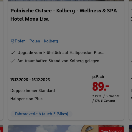
Polnische Ostsee - Kolberg - Wellness & SPA
Hotel Mona Lisa
Polen - Polen - Kolberg
Upgrade vom Frühstück auf Halbpension Plus...
Am traumhaften Strand von Kolberg gelegen
p.P. ab
13.12.2026 - 16.12.2026
89.-
Doppelzimmer Standard
2 Pers. / 3 Nächte
Halbpension Plus
/ 178 € Gesamt
Fahrradverleih (auch E-Bikes)
t
Top-Angebot