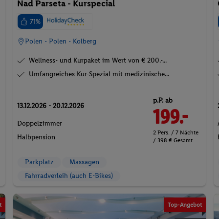
Nad Parseta - Kurspecial
71%
Polen - Polen - Kolberg
Wellness- und Kurpaket im Wert von € 200.-...
Umfangreiches Kur-Spezial mit medizinische...
p.P. ab
13.12.2026 - 20.12.2026
199.-
Doppelzimmer
2 Pers. / 7 Nächte
Halbpension
/ 398 € Gesamt
Parkplatz
Massagen
Fahrradverleih (auch E-Bikes)
t
Top-Angebot