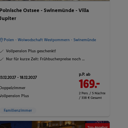
Polnische Ostsee - Swinemünde - Villa
Jupiter
Polen - Woiwodschaft Westpommern - Swinemünde
Vollpension Plus geschenkt!
Nur für kurze Zeit: Frühbucherpreise noch ...
p.P. ab
13.12.2027 - 18.12.2027
169.-
Doppelzimmer
2 Pers. / 5 Nächte
Vollpension Plus
/ 338 € Gesamt
Familienzimmer
Top-Angebot