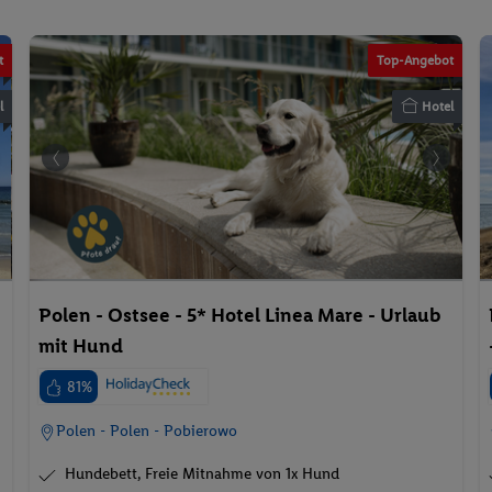
©www.marekkoprowski.com
t
Top-Angebot
l
Hotel
w.marekkoprowski.com
Polen - Ostsee - 5* Hotel Linea Mare - Urlaub
mit Hund
81%
Polen - Polen - Pobierowo
Hundebett, Freie Mitnahme von 1x Hund