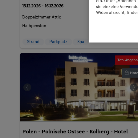
ein. Unter „Ablehnen
p.P. ab
13.12.2026 - 16.12.2026
sie einzelne Verwend
169.-
Widerrufsrecht, finde
Doppelzimmer Attic
2 Pers. / 3 Nächte
Halbpension
/ 338 € Gesamt
Strand
Parkplatz
Spa
Top-Angebo
Hote
Polen - Polnische Ostsee - Kolberg - Hotel