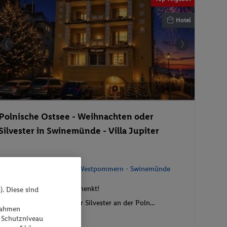
Hotel
Polnische Ostsee - Weihnachten oder
Silvester in Swinemünde - Villa Jupiter
Polen - Woiwodschaft Westpommern - Swinemünde
Vollpension Plus geschenkt!
). Diese sind
Weihnachten und/oder Silvester an der Poln...
ßnahmen
 Schutzniveau