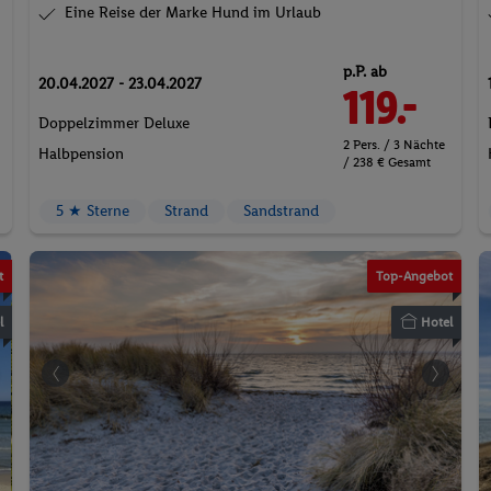
Eine Reise der Marke Hund im Urlaub
p.P. ab
20.04.2027 - 23.04.2027
119.-
Doppelzimmer Deluxe
2 Pers. / 3 Nächte
Halbpension
/ 238 € Gesamt
5 ★ Sterne
Strand
Sandstrand
t
Top-Angebot
l
Hotel