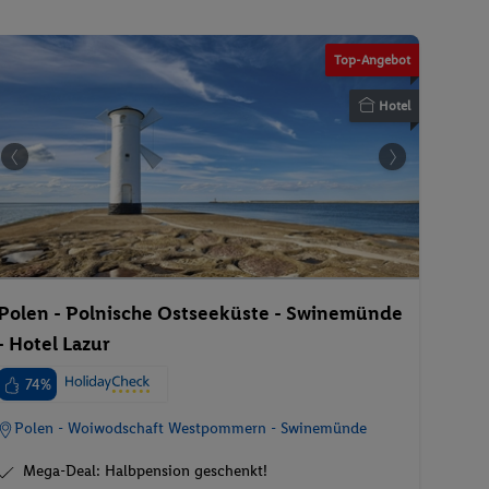
Top-Angebot
Hotel
Polen - Polnische Ostseeküste - Swinemünde
- Hotel Lazur
74%
Polen - Woiwodschaft Westpommern - Swinemünde
Mega-Deal: Halbpension geschenkt!