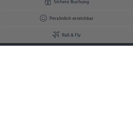
Sichere Buchung
Persönlich erreichbar
Rail & Fly
Kontakt
Tel.: 030 - 25 55 95 51
(täglich von 8 bis 21 Uhr)
Anruf in das deutsche Festnetz,
Kosten variieren je nach Anbieter.
Kontakt und Meldesystem
FAQ
Newsletter