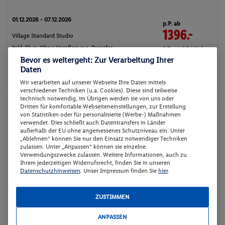
01.12.2026 - 07.12.2026
p.P. ab
1396.-
Village Standard Studio
Inkl. Flug,
Ohne Verpflegung
, Transfer
2 Pers. / 6 Nächte
/ 2792 € Gesamt
Bevor es weitergeht: Zur Verarbeitung Ihrer
flexible Umbuchung & Stornierung
Daten
Strand
Sandstrand
Aktivurlaub
Wir verarbeiten auf unserer Webseite Ihre Daten mittels
verschiedener Techniken (u.a. Cookies). Diese sind teilweise
technisch notwendig, im Übrigen werden sie von uns oder
Dritten für komfortable Webseiteneinstellungen, zur Erstellung
Pauschalreise
von Statistiken oder für personalisierte (Werbe-) Maßnahmen
verwendet. Dies schließt auch Datentransfers in Länder
außerhalb der EU ohne angemessenes Schutzniveau ein. Unter
„Ablehnen“ können Sie nur den Einsatz notwendiger Techniken
zulassen. Unter „Anpassen“ können sie einzelne
Verwendungszwecke zulassen. Weitere Informationen, auch zu
Ihrem jederzeitigen Widerrufsrecht, finden Sie in unseren
Datenschutzhinweisen
. Unser Impressum finden Sie
hier
.
ZUSTIMMEN
ANPASSEN