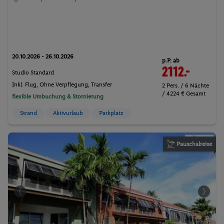
20.10.2026 - 26.10.2026
p.P. ab
2112.-
Studio Standard
Inkl. Flug,
Ohne Verpflegung
, Transfer
2 Pers. / 6 Nächte
/ 4224 € Gesamt
flexible Umbuchung & Stornierung
Strand
Aktivurlaub
Parkplatz
Pauschalreise