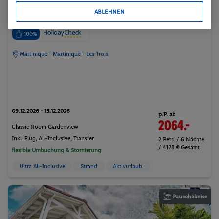
Carayou Hotel & Spa
ABLEHNEN
100%
Martinique - Martinique - Les Trois
09.12.2026 - 15.12.2026
p.P. ab
2064.-
Classic Room Gardenview
Inkl. Flug,
All-Inclusive
, Transfer
2 Pers. / 6 Nächte
/ 4128 € Gesamt
flexible Umbuchung & Stornierung
Ultra All-Inclusive
Strand
Aktivurlaub
Pauschalreise