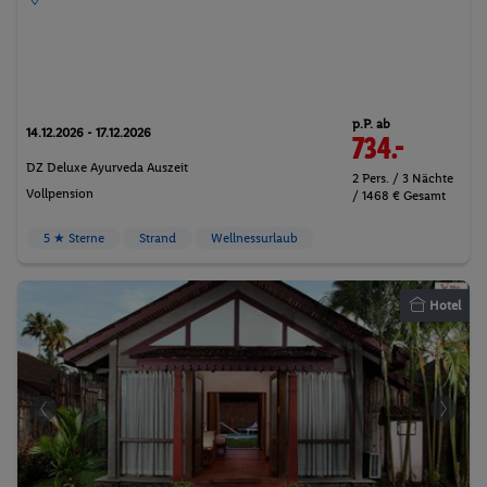
p.P. ab
14.12.2026 - 17.12.2026
734.-
DZ Deluxe Ayurveda Auszeit
2 Pers. / 3 Nächte
Vollpension
/ 1468 € Gesamt
5 ★ Sterne
Strand
Wellnessurlaub
Hotel