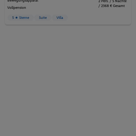
Bewegungsapparat
2 Pers. / 5 Nächte
/ 2368 € Gesamt
Vollpension
5 ★ Sterne
Suite
Villa