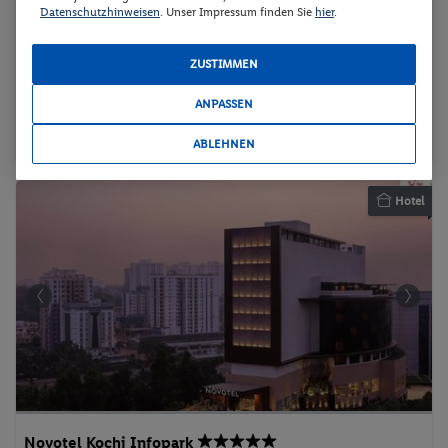
Datenschutzhinweisen
. Unser Impressum finden Sie
hier
.
15.12.2026 - 20.12.2026
p.P. ab
1448.-
DZ Superior Gartenblick
ZUSTIMMEN
Verjüngungskur
2 Pers. / 5 Nächte
/ 2896 € Gesamt
ANPASSEN
Vollpension
5 ★ Sterne
Suite
Aktivurlaub
ABLEHNEN
Hotel
Novotel Kochi Infopark