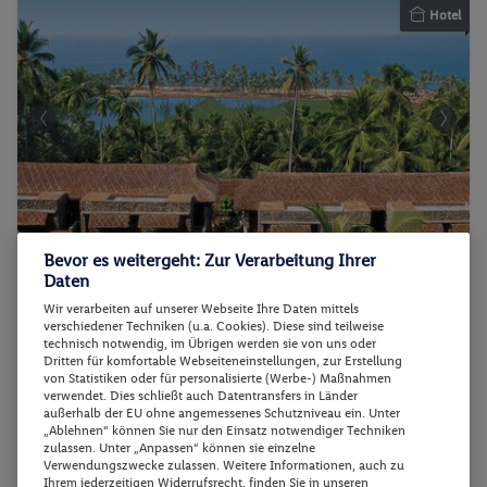
Hotel
Bevor es weitergeht: Zur Verarbeitung Ihrer
Taj Green Cove Resort & Spa Kovalam
Daten
Wir verarbeiten auf unserer Webseite Ihre Daten mittels
verschiedener Techniken (u.a. Cookies). Diese sind teilweise
technisch notwendig, im Übrigen werden sie von uns oder
93%
Dritten für komfortable Webseiteneinstellungen, zur Erstellung
von Statistiken oder für personalisierte (Werbe-) Maßnahmen
Indien - Kerala - Thiruvananthapuram
verwendet. Dies schließt auch Datentransfers in Länder
außerhalb der EU ohne angemessenes Schutzniveau ein. Unter
„Ablehnen“ können Sie nur den Einsatz notwendiger Techniken
zulassen. Unter „Anpassen“ können sie einzelne
Verwendungszwecke zulassen. Weitere Informationen, auch zu
Ihrem jederzeitigen Widerrufsrecht, finden Sie in unseren