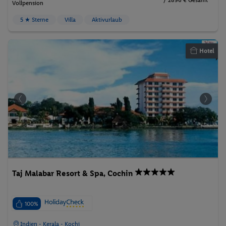
/ 2896 € Gesamt
Vollpension
5 ★ Sterne
Villa
Aktivurlaub
Hotel
Taj Malabar Resort & Spa, Cochin
100%
Indien - Kerala - Kochi