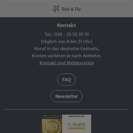
besuchen Sie eine Ledermodenshow. Der Tag klingt mit
Rail & Fly
einer Bootsfahrt entlang der eindrucksvollen Felsenküste
aus (wetterbedingt).
Kontakt
Tel.: 030 - 25 55 95 51
8. Tag: Antalya (Türkei).
(täglich von 8 bis 21 Uhr)
Heute werden Sie zu Ihrem Badehotel gefahren, wo Sie
Anruf in das deutsche Festnetz,
ganz entspannt ankommen und das einzigartige Flair in
Kosten variieren je nach Anbieter.
vollen Zügen genießen können.
Kontakt und Meldesystem
Hotel Aska Just In***** (o.ä.)
FAQ
Übernachtungen im Hotel Aska Just In***** (o.ä.)
Newsletter
9.-11. Tag: Antalya (Türkei).
An diesen Tagen können Sie Ihren Badeurlaub in vollen
Zügen genießen. Entspannen Sie an den weitläufigen
Stränden, genießen Sie das klare, türkisfarbene Wasser und
die angenehme Sonne. Ob Erholung am Meer oder