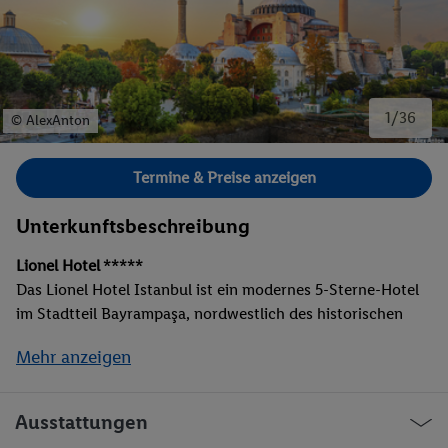
1/36
© AlexAnton
Bild 1 von 36.
Termine & Preise anzeigen
Unterkunftsbeschreibung
Lionel Hotel *****
Das Lionel Hotel Istanbul ist ein modernes 5-Sterne-Hotel
im Stadtteil Bayrampaşa, nordwestlich des historischen
Zentrums. Es liegt verkehrsgünstig in der Nähe wichtiger
Mehr anzeigen
Verkehrsachsen und ist rund 10 Fahrminuten von
Sehenswürdigkeiten wie der Hagia Sophia und dem Großen
Basar entfernt. Ausstattung: Rezeption, Restaurant, Bar,
Ausstattungen
Fitnessraum, Spa-Bereich, Hallenbad.