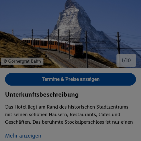
1/10
© Gornergrat Bahn
Bild 1 von 10.
Termine & Preise anzeigen
Unterkunftsbeschreibung
Das Hotel liegt am Rand des historischen Stadtzentrums
mit seinen schönen Häusern, Restaurants, Cafés und
Geschäften. Das berühmte Stockalperschloss ist nur einen
kurzen Spaziergang entfernt. Im Erdgeschoss befinden sich
Mehr anzeigen
die Rezeption mit einer grosszügigen Lobby sowie das