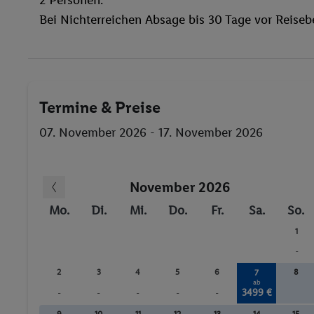
Bei Nichterreichen Absage bis 30 Tage vor Reiseb
Termine & Preise
07. November 2026 - 17. November 2026
November 2026
Mo.
Di.
Mi.
Do.
Fr.
Sa.
So.
1
-
2
3
4
5
6
8
7
ab
3499 €
-
-
-
-
-
9
10
11
12
13
14
15