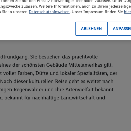
“ können Sie nur den Einsatz notwendiger Techniken zulassen. Unter „A
ungszwecke zulassen. Weitere Informationen, auch zu Ihrem jederzeitig
n Sie in unseren
Datenschutzhinweisen
. Unser Impressum finden Sie
hier
ABLEHNEN
ANPASSE
dtrundgang. Sie besuchen das prachtvolle
 eines der schönsten Gebäude Mittelamerikas gilt.
t voller Farben, Düfte und lokaler Spezialitäten, der
 Nach dieser kulturellen Reise geht es weiter nach
ppigen Regenwälder und ihre Artenvielfalt bekannt
und bekannt für nachhaltige Landwirtschaft und