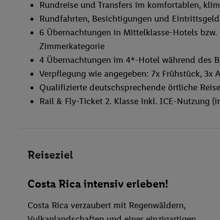
Rundreise und Transfers im komfortablen, klima
Natural Lodge Caño Negro
Rundfahrten, Besichtigungen und Eintrittsgel
Das Natural Lodge Caño Negro heißt Sie herzlich
6 Übernachtungen in Mittelklasse-Hotels bzw.
Übernachtungsmöglichkeiten inmitten der tropisc
Zimmerkategorie
Außenpool, einen gepflegten Garten sowie eine 
4 Übernachtungen im 4*-Hotel während des Ba
Das 3‑Sterne‑Hotel besticht zusätzlich durch eine
Verpflegung wie angegeben: 7x Frühstück, 3x 
kostenfreiem WLAN und eigenem Badezimmer. Für
Qualifizierte deutschsprechende örtliche Reise
Conciergeservice zur Verfügung. Am Morgen erwar
Rail & Fly-Ticket 2. Klasse inkl. ICE-Nutzung (
wahlweise kontinental, amerikanisch oder vegetari
amerikanische, lokale und internationale Küche.
glutenfreie Optionen angeboten.
Reiseziel
Fiesta Resort
Das Fiesta Resort heißt Sie herzlich willkommen a
Costa Rica intensiv erleben!
All-inclusive-Resort liegt direkt am Meer und bi
mehrere Außenpools mit Sonnenterrassen sowie e
Costa Rica verzaubert mit Regenwäldern,
aktive Gäste stehen ein moderner Fitnessraum und
Vulkanlandschaften und einer einzigartigen