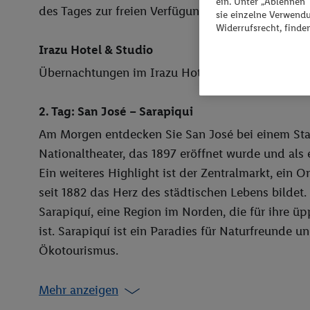
ein. Unter „Ablehnen
des Tages zur freien Verfügung.
sie einzelne Verwend
Widerrufsrecht, finde
Irazu Hotel & Studio
Übernachtungen im Irazu Hotel & Studio
2. Tag: San José – Sarapiqui
Am Morgen entdecken Sie San José bei einem Sta
Nationaltheater, das 1897 eröffnet wurde und als
Ein weiteres Highlight ist der Zentralmarkt, ein Or
seit 1882 das Herz des städtischen Lebens bildet.
Sarapiquí, eine Region im Norden, die für ihre ü
ist. Sarapiquí ist ein Paradies für Naturfreunde 
Ökotourismus.
Mehr anzeigen