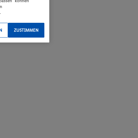
npassen“ können
en
.
N
ZUSTIMMEN