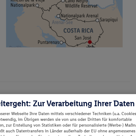
en Sie Massagen, Körperanwendungen,
in einem abgeschiedenen Bereich direkt am Meer,
 erfolgen in einem der zwei Doppel- oder zwei
e belebende Hydromassage-Badewanne.
zifik machen die Reise zu einem unvergesslichen
itergeht: Zur Verarbeitung Ihrer Daten
nserer Webseite Ihre Daten mittels verschiedener Techniken (u.a. Cookies
osé, werden Sie von Ihrem deutschsprachigen
otwendig, im Übrigen werden sie von uns oder Dritten für komfortable
 fruchtbaren Zentraltal und ist das politische,
n, zur Erstellung von Statistiken oder für personalisierte (Werbe-) Ma
ießt auch Datentransfers in Länder außerhalb der EU ohne angemessenes
s. Nach dem Check-in im Hotel steht Ihnen der Rest