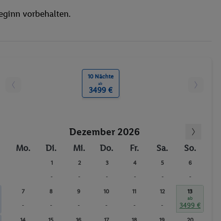
eginn vorbehalten.
10 Nächte
ab
3499 €
Dezember 2026
Mo.
Di.
Mi.
Do.
Fr.
Sa.
So.
1
2
3
4
5
6
-
-
-
-
-
-
7
8
9
10
11
12
13
ab
-
-
-
-
-
-
3499 €
14
15
16
17
18
19
20