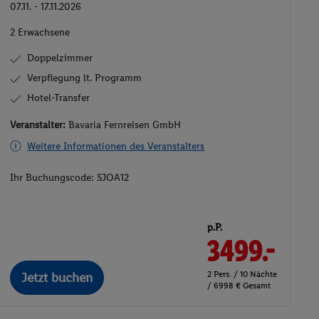
07.11. - 17.11.2026
2 Erwachsene
Doppelzimmer
Verpflegung lt. Programm
Hotel-Transfer
Veranstalter:
Bavaria Fernreisen GmbH
Weitere Informationen des Veranstalters
Ihr Buchungscode:
SJOA12
p.P.
3499.-
2 Pers. / 10 Nächte
Jetzt buchen
/ 6998 € Gesamt