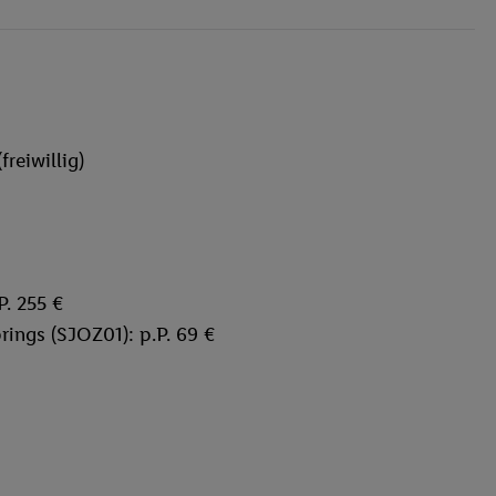
freiwillig)
. 255 €
ings (SJOZ01): p.P. 69 €