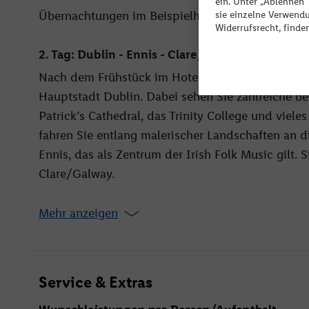
L
ein. Unter „Ablehnen
Übernachtungen im Beispielhotels Irland
sie einzelne Verwend
v
Widerrufsrecht, finde
2. Tag: Dublin - Ennis - Clare/Galway
Nach dem Frühstück im Hotel unternehmen Sie ein
Hauptstadt Dublin. Dabei sehen Sie zahlreiche be
Patrick’s Cathedral, das Trinity College und viele
fahren Sie entlang malerischer Landschaften an
Ennis, das als Zentrum der Irish Folk Music gilt
Clare/Galway.
Mehr anzeigen
Service & Extras