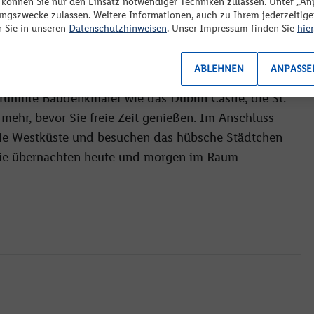
eider sind zu Ihrer Suche keine passenden Angebote
“ können Sie nur den Einsatz notwendiger Techniken zulassen. Unter „A
ungszwecke zulassen. Weitere Informationen, auch zu Ihrem jederzeitig
erfügbar. Bitte ändern Sie Ihre Reisekriterien oder Filter.
n Sie in unseren
Datenschutzhinweisen
. Unser Impressum finden Sie
hier
ABLEHNEN
ANPASSE
e Stadtrundfahrt durch die faszinierende irische
rühmte Baudenkmäler wie das Dublin Castle, die St.
s mehr, bevor Sie freie Zeit genießen. Im Anschluss
 die Westküste und besuchen das hübsche Städtchen
. Sie übernachten heute und morgen im Raum