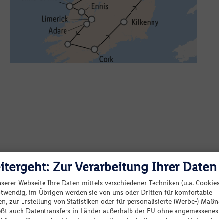
ick sowie Kilkenny auf Stadtrundgängen und lassen
er verzaubern. An einem musikalischen Abend
r Iren. Zudem haben Sie die Möglichkeit, die
Ganztagesausflug in die urwüchsige Landschaft von
sflug zum legendären Ring of Kerry vor Ort
itergeht: Zur Verarbeitung Ihrer Daten
r bequem zu Ihrem Hotel im Raum Dublin. Bei
nserer Webseite Ihre Daten mittels verschiedener Techniken (u.a. Cookies
s Abendessen ganz entspannt im Hotel.
otwendig, im Übrigen werden sie von uns oder Dritten für komfortable
Keine passenden Angebote verfügbar.
n, zur Erstellung von Statistiken oder für personalisierte (Werbe-) Ma
ießt auch Datentransfers in Länder außerhalb der EU ohne angemessenes