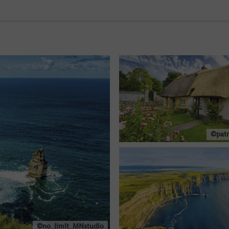
©patr
©no_limit_MNstudio