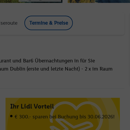
iseroute
Termine & Preise
aurant und Bar6 Übernachtungen in für Sie
aum Dublin (erste und letzte Nacht) - 2 x im Raum
Ihr Lidl Vorteil
€ 300.- sparen bei Buchung bis 30.06.2026!