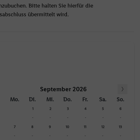
zubuchen. Bitte halten Sie hierfür die
abschluss übermittelt wird.
September 2026
Mo.
Di.
Mi.
Do.
Fr.
Sa.
So.
1
2
3
4
5
6
-
-
-
-
-
-
7
8
9
10
11
12
13
-
-
-
-
-
-
-