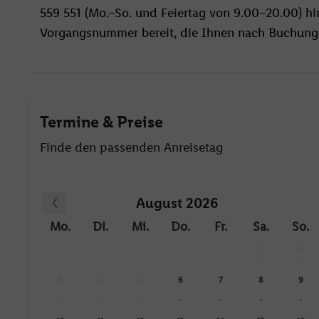
559 551 (Mo.–So. und Feiertag von 9.00–20.00) hin
Vorgangsnummer bereit, die Ihnen nach Buchungs
Termine & Preise
Finde den passenden Anreisetag
August 2026
Mo.
Di.
Mi.
Do.
Fr.
Sa.
So.
1
2
-
-
3
4
5
6
7
8
9
-
-
-
-
-
-
-