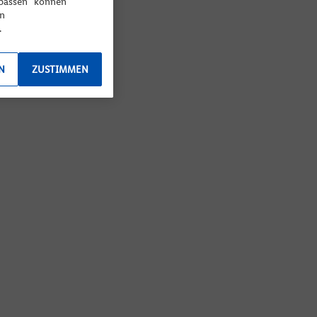
npassen“ können
en
.
N
ZUSTIMMEN