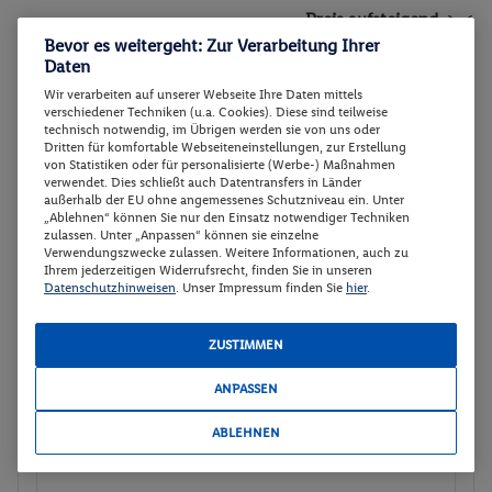
Weltnaturerbes
Preis aufsteigend
Bevor es weitergeht: Zur Verarbeitung Ihrer
Daten
4. Tag: Anreise nach Bellaria (Adria/Emilia
Wir verarbeiten auf unserer Webseite Ihre Daten mittels
Romagna).
Doppelzimmer
2
verschiedener Techniken (u.a. Cookies). Diese sind teilweise
technisch notwendig, im Übrigen werden sie von uns oder
Nach dem Frühstück fahren Sie in Richtung Bellaria, einen
Dritten für komfortable Webseiteneinstellungen, zur Erstellung
Doppelzimmer
Buchen
charmanten Badeort an der Adriaküste. Die gut
von Statistiken oder für personalisierte (Werbe-) Maßnahmen
verwendet. Dies schließt auch Datentransfers in Länder
vierstündige Fahrt führt durch malerische Landschaften
15.10. - 27.10.2026
außerhalb der EU ohne angemessenes Schutzniveau ein. Unter
Norditaliens. In Bellaria angekommen, checken Sie in Ihr 3-
„Ablehnen“ können Sie nur den Einsatz notwendiger Techniken
zulassen. Unter „Anpassen“ können sie einzelne
Sterne-Hotel ein. Den Rest des Tages können Sie für einen
p.P.
Verwendungszwecke zulassen. Weitere Informationen, auch zu
Doppelzimmer
499.-
ersten Spaziergang entlang der Strandpromenade oder
Ihrem jederzeitigen Widerrufsrecht, finden Sie in unseren
Frühstück
Datenschutzhinweisen
. Unser Impressum finden Sie
hier
.
einen Besuch der Altstadt nutzen.
Gesamt 998 €
Buchen
ZUSTIMMEN
Veranstalter:
aovo Touristik AG
5. und 6. Tag: Bellaria (Adria/Emilia Romagna)
entdecken.
ANPASSEN
Die nächsten zwei Tage stehen Ihnen zur freien Verfügung:
Doppelzimmer
Buchen
ABLEHNEN
Strand & Meer: Genießen Sie Sonne, Sandstrand und das
09.10. - 21.10.2026
Adriatische Meer. Ausflüge: Besuchen Sie Städte wie Rimini