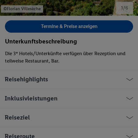
1/6
©Florian Villesèche
Bild 1 von 6.
Termine & Preise anzeigen
Unterkunftsbeschreibung
Die 3* Hotels/Unterkünfte verfügen über Rezeption und
teilweise Restaurant, Bar.
Reisehighlights
Inklusivleistungen
Reiseziel
Norditalien entdecken!
Reiseroute