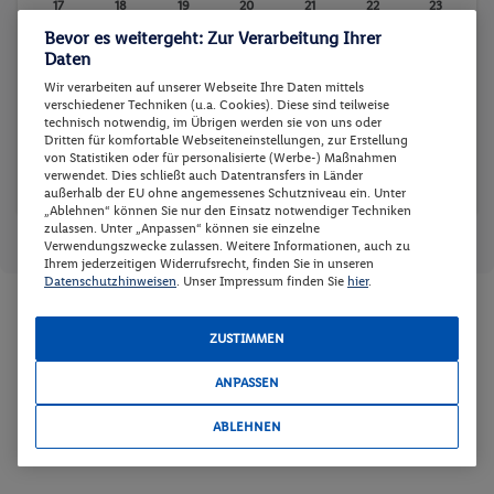
17
18
19
20
21
22
23
Bevor es weitergeht: Zur Verarbeitung Ihrer
-
-
-
-
-
-
-
Daten
24
25
26
27
28
29
30
Wir verarbeiten auf unserer Webseite Ihre Daten mittels
-
-
-
-
-
-
-
verschiedener Techniken (u.a. Cookies). Diese sind teilweise
technisch notwendig, im Übrigen werden sie von uns oder
31
Dritten für komfortable Webseiteneinstellungen, zur Erstellung
von Statistiken oder für personalisierte (Werbe-) Maßnahmen
-
verwendet. Dies schließt auch Datentransfers in Länder
außerhalb der EU ohne angemessenes Schutzniveau ein. Unter
„Ablehnen“ können Sie nur den Einsatz notwendiger Techniken
zulassen. Unter „Anpassen“ können sie einzelne
Reisedaten zurücksetzen
Günstigster Preis p.P.
Preis p.P.
Verwendungszwecke zulassen. Weitere Informationen, auch zu
Ihrem jederzeitigen Widerrufsrecht, finden Sie in unseren
Datenschutzhinweisen
. Unser Impressum finden Sie
hier
.
Zimmer und Verpflegung wählen
ZUSTIMMEN
Wann verreisen Sie? |
Wer kommt mit?
| Wo geht es los?
ANPASSEN
ABLEHNEN
Preis aufsteigend