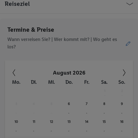
Reiseziel
Termine & Preise
Wann verreisen Sie? |
Wer kommt mit?
| Wo geht es
los?
August 2026
Mo.
Di.
Mi.
Do.
Fr.
Sa.
So.
1
2
-
-
3
4
5
6
7
8
9
-
-
-
-
-
-
-
10
11
12
13
14
15
16
-
-
-
-
-
-
-