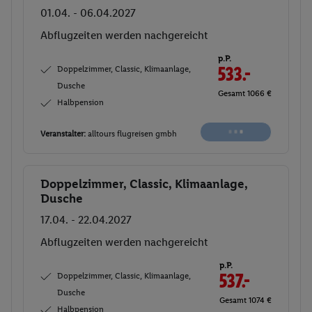
01.04. - 06.04.2027
Abflugzeiten werden nachgereicht
p.P.
Doppelzimmer, Classic, Klimaanlage,
533.-
Dusche
Gesamt 1066 €
Halbpension
Veranstalter:
alltours flugreisen gmbh
Doppelzimmer, Classic, Klimaanlage,
Buchen
Dusche
17.04. - 22.04.2027
Abflugzeiten werden nachgereicht
p.P.
Doppelzimmer, Classic, Klimaanlage,
537.-
Dusche
Gesamt 1074 €
Halbpension