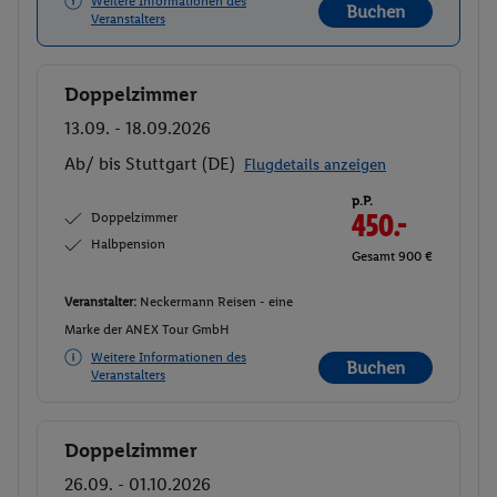
Weitere Informationen des
Buchen
Veranstalters
Doppelzimmer
Buchen
13.09. - 18.09.2026
Ab/ bis Stuttgart (DE)
Flugdetails anzeigen
p.P.
Doppelzimmer
450.-
Halbpension
Gesamt 900 €
Veranstalter:
Neckermann Reisen - eine
Marke der ANEX Tour GmbH
Weitere Informationen des
Buchen
Veranstalters
Doppelzimmer
Buchen
26.09. - 01.10.2026