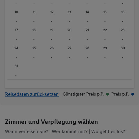
rium
-
-
-
-
-
-
-
Fitnessstudio
Wassersport
10
11
12
13
14
15
16
Sauna
Whirlpool
-
-
-
-
-
-
-
Massagen
17
18
19
20
21
22
23
-
-
-
-
-
-
-
24
25
26
27
28
29
30
-
-
-
-
-
-
-
31
-
Reisedaten zurücksetzen
Günstigster Preis p.P.
Preis p.P.
Zimmer und Verpflegung wählen
Wann verreisen Sie? |
Wer kommt mit?
| Wo geht es los?