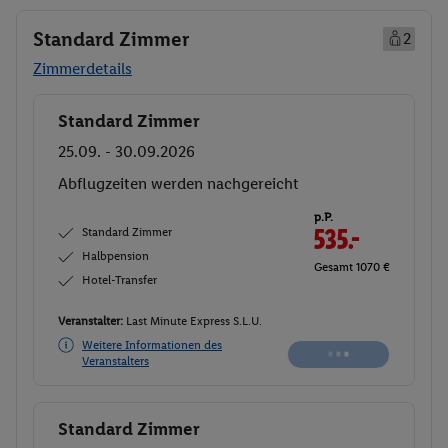
Standard Zimmer
2
Zimmerdetails
Standard Zimmer
Buchen
25.09. - 30.09.2026
Abflugzeiten werden nachgereicht
p.P.
Standard Zimmer
535.-
Halbpension
Gesamt 1070 €
Hotel-Transfer
Veranstalter:
Last Minute Express S.L.U.
Weitere Informationen des
Veranstalters
Standard Zimmer
Buchen