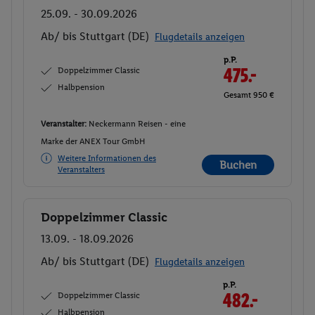
25.09. - 30.09.2026
Ab/ bis Stuttgart (DE)
Flugdetails anzeigen
p.P.
Doppelzimmer Classic
475.-
Halbpension
Gesamt 950 €
Veranstalter:
Neckermann Reisen - eine
Marke der ANEX Tour GmbH
Weitere Informationen des
Buchen
Veranstalters
Doppelzimmer Classic
Buchen
13.09. - 18.09.2026
Ab/ bis Stuttgart (DE)
Flugdetails anzeigen
p.P.
Doppelzimmer Classic
482.-
Halbpension