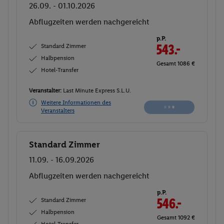
26.09. - 01.10.2026
Abflugzeiten werden nachgereicht
p.P.
Standard Zimmer
543.-
Halbpension
Gesamt 1086 €
Hotel-Transfer
Veranstalter:
Last Minute Express S.L.U.
Weitere Informationen des
Veranstalters
Standard Zimmer
Buchen
11.09. - 16.09.2026
Abflugzeiten werden nachgereicht
p.P.
Standard Zimmer
546.-
Halbpension
Gesamt 1092 €
Hotel-Transfer