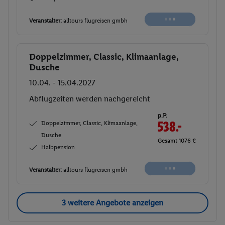
Veranstalter:
alltours flugreisen gmbh
Doppelzimmer, Classic, Klimaanlage,
Buchen
Dusche
10.04. - 15.04.2027
Abflugzeiten werden nachgereicht
p.P.
Doppelzimmer, Classic, Klimaanlage,
538.-
Dusche
Gesamt 1076 €
Halbpension
Veranstalter:
alltours flugreisen gmbh
3 weitere Angebote anzeigen