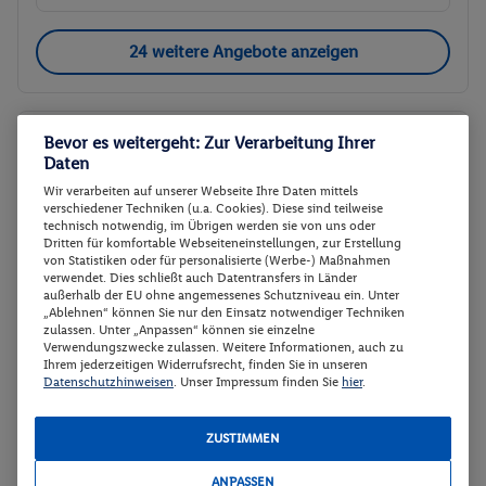
24 weitere Angebote anzeigen
Doppelzimmer, Standard,
2
Bevor es weitergeht: Zur Verarbeitung Ihrer
Daten
Klimaanlage, Dusche
Wir verarbeiten auf unserer Webseite Ihre Daten mittels
Zimmerdetails
verschiedener Techniken (u.a. Cookies). Diese sind teilweise
technisch notwendig, im Übrigen werden sie von uns oder
Dritten für komfortable Webseiteneinstellungen, zur Erstellung
Doppelzimmer, Standard, Klimaanlage,
Buchen
von Statistiken oder für personalisierte (Werbe-) Maßnahmen
Dusche
verwendet. Dies schließt auch Datentransfers in Länder
außerhalb der EU ohne angemessenes Schutzniveau ein. Unter
01.04. - 06.04.2027
„Ablehnen“ können Sie nur den Einsatz notwendiger Techniken
zulassen. Unter „Anpassen“ können sie einzelne
Abflugzeiten werden nachgereicht
Verwendungszwecke zulassen. Weitere Informationen, auch zu
Ihrem jederzeitigen Widerrufsrecht, finden Sie in unseren
Datenschutzhinweisen
. Unser Impressum finden Sie
hier
.
p.P.
Doppelzimmer, Standard, Klimaanlage,
532.-
Dusche
Gesamt 1064 €
ZUSTIMMEN
Halbpension
ANPASSEN