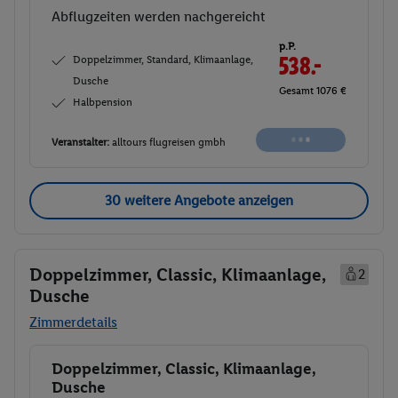
Abflugzeiten werden nachgereicht
p.P.
Doppelzimmer, Standard, Klimaanlage,
538.-
Dusche
Gesamt 1076 €
Halbpension
Veranstalter:
alltours flugreisen gmbh
30 weitere Angebote anzeigen
Doppelzimmer, Classic, Klimaanlage,
2
Dusche
Zimmerdetails
Doppelzimmer, Classic, Klimaanlage,
Buchen
Dusche