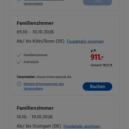
Veranstalters
Familienzimmer
Buchen
05.10. - 10.10.2026
Ab/ bis Köln/Bonn (DE)
Flugdetails anzeigen
p.P.
Familienzimmer
911.-
Frühstück
Gesamt 1822 €
Veranstalter:
vtours international AG
Weitere Informationen des
Buchen
Veranstalters
Familienzimmer
Buchen
14.10. - 19.10.2026
Ab/ bis Stuttgart (DE)
Flugdetails anzeigen