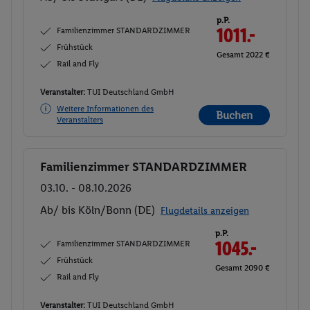
p.P.
Familienzimmer STANDARDZIMMER
1011.-
Frühstück
Gesamt 2022 €
Rail and Fly
Veranstalter:
TUI Deutschland GmbH
Weitere Informationen des
Buchen
Veranstalters
Familienzimmer STANDARDZIMMER
Buchen
03.10. - 08.10.2026
Ab/ bis Köln/Bonn (DE)
Flugdetails anzeigen
p.P.
Familienzimmer STANDARDZIMMER
1045.-
Frühstück
Gesamt 2090 €
Rail and Fly
Veranstalter:
TUI Deutschland GmbH