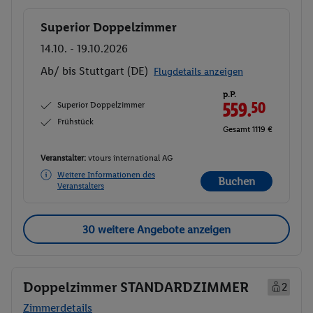
Superior Doppelzimmer
Buchen
14.10. - 19.10.2026
Ab/ bis Stuttgart (DE)
Flugdetails anzeigen
p.P.
Superior Doppelzimmer
559.
50
Frühstück
Gesamt 1119 €
Veranstalter:
vtours international AG
Weitere Informationen des
Buchen
Veranstalters
30 weitere Angebote anzeigen
Doppelzimmer STANDARDZIMMER
2
Zimmerdetails