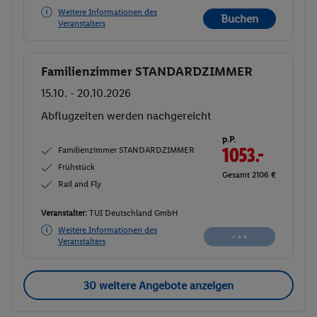
Weitere Informationen des
Buchen
Veranstalters
Familienzimmer STANDARDZIMMER
Buchen
15.10. - 20.10.2026
Ab/ bis Köln/Bonn (DE)
Flugdetails anzeigen
p.P.
Familienzimmer STANDARDZIMMER
1053.-
Frühstück
Gesamt 2106 €
Rail and Fly
Veranstalter:
TUI Deutschland GmbH
Weitere Informationen des
Buchen
Veranstalters
30 weitere Angebote anzeigen