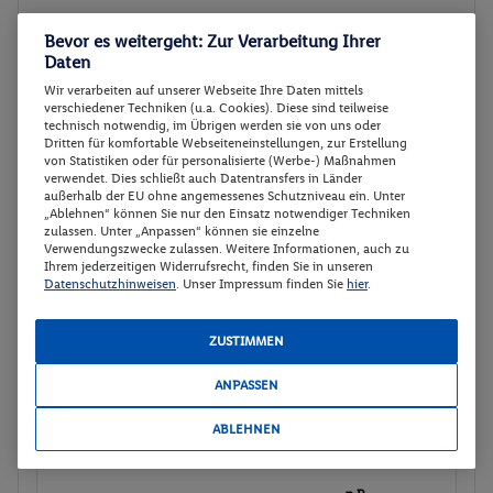
Bevor es weitergeht: Zur Verarbeitung Ihrer
Doppelzimmer STANDARDZIMMER
Buchen
Daten
25.09. - 30.09.2026
Wir verarbeiten auf unserer Webseite Ihre Daten mittels
verschiedener Techniken (u.a. Cookies). Diese sind teilweise
Ab/ bis Stuttgart (DE)
Flugdetails anzeigen
technisch notwendig, im Übrigen werden sie von uns oder
Dritten für komfortable Webseiteneinstellungen, zur Erstellung
p.P.
von Statistiken oder für personalisierte (Werbe-) Maßnahmen
Doppelzimmer STANDARDZIMMER
602.-
verwendet. Dies schließt auch Datentransfers in Länder
außerhalb der EU ohne angemessenes Schutzniveau ein. Unter
Frühstück
Gesamt 1204 €
„Ablehnen“ können Sie nur den Einsatz notwendiger Techniken
Rail and Fly
zulassen. Unter „Anpassen“ können sie einzelne
Verwendungszwecke zulassen. Weitere Informationen, auch zu
Ihrem jederzeitigen Widerrufsrecht, finden Sie in unseren
Veranstalter:
TUI Deutschland GmbH
Datenschutzhinweisen
. Unser Impressum finden Sie
hier
.
Weitere Informationen des
Buchen
Veranstalters
ZUSTIMMEN
Doppelzimmer STANDARDZIMMER
ANPASSEN
Buchen
07.10. - 12.10.2026
ABLEHNEN
Ab/ bis Stuttgart (DE)
Flugdetails anzeigen