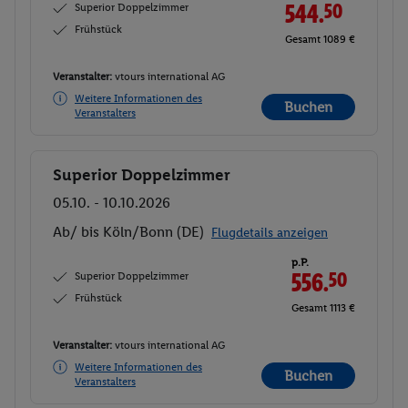
Superior Doppelzimmer
544.
50
Frühstück
Gesamt 1089 €
Veranstalter:
vtours international AG
Weitere Informationen des
Buchen
Veranstalters
Superior Doppelzimmer
Buchen
05.10. - 10.10.2026
Ab/ bis Köln/Bonn (DE)
Flugdetails anzeigen
p.P.
Superior Doppelzimmer
556.
50
Frühstück
Gesamt 1113 €
Veranstalter:
vtours international AG
Weitere Informationen des
Buchen
Veranstalters