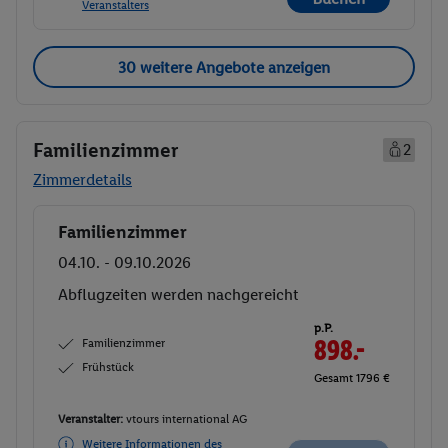
Veranstalters
30 weitere Angebote anzeigen
Familienzimmer
2
Zimmerdetails
Familienzimmer
Buchen
04.10. - 09.10.2026
Abflugzeiten werden nachgereicht
p.P.
Familienzimmer
898.-
Frühstück
Gesamt 1796 €
Veranstalter:
vtours international AG
Weitere Informationen des