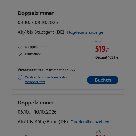
Doppelzimmer
Buchen
04.10. - 09.10.2026
Ab/ bis Stuttgart (DE)
Flugdetails anzeigen
p.P.
Doppelzimmer
519.-
Frühstück
Gesamt 1038 €
Veranstalter:
vtours international AG
Weitere Informationen des
Buchen
Veranstalters
Doppelzimmer
Buchen
05.10. - 10.10.2026
Ab/ bis Köln/Bonn (DE)
Flugdetails anzeigen
p.P.