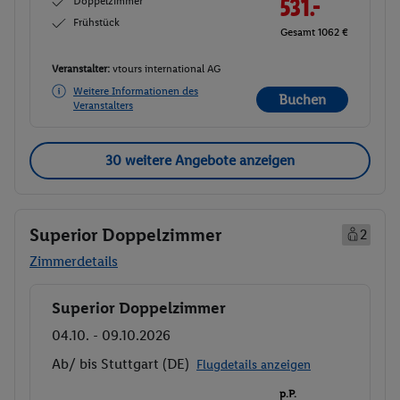
Doppelzimmer
531.-
Frühstück
Gesamt 1062 €
Veranstalter:
vtours international AG
Weitere Informationen des
Buchen
Veranstalters
30 weitere Angebote anzeigen
Superior Doppelzimmer
2
Zimmerdetails
Superior Doppelzimmer
Buchen
04.10. - 09.10.2026
Ab/ bis Stuttgart (DE)
Flugdetails anzeigen
p.P.