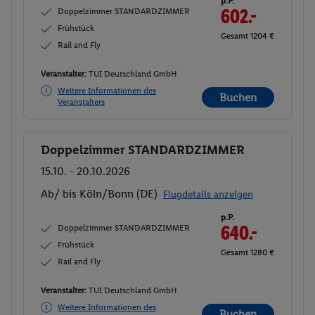
p.P.
Doppelzimmer STANDARDZIMMER
602.-
Frühstück
Gesamt 1204 €
Rail and Fly
Veranstalter:
TUI Deutschland GmbH
Weitere Informationen des
Buchen
Veranstalters
Doppelzimmer STANDARDZIMMER
Buchen
15.10. - 20.10.2026
Ab/ bis Köln/Bonn (DE)
Flugdetails anzeigen
p.P.
Doppelzimmer STANDARDZIMMER
640.-
Frühstück
Gesamt 1280 €
Rail and Fly
Veranstalter:
TUI Deutschland GmbH
Weitere Informationen des
Buchen