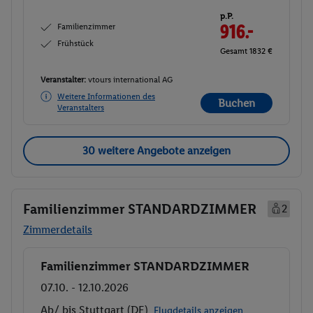
p.P.
Familienzimmer
916.-
Frühstück
Gesamt 1832 €
Veranstalter:
vtours international AG
Weitere Informationen des
Buchen
Veranstalters
30 weitere Angebote anzeigen
Familienzimmer STANDARDZIMMER
2
Zimmerdetails
Familienzimmer STANDARDZIMMER
Buchen
07.10. - 12.10.2026
Ab/ bis Stuttgart (DE)
Flugdetails anzeigen