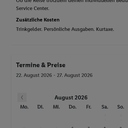
Fahrrad/Mountainbike
Zusätzliche Kosten
Tennis
Trinkgelder. Persönliche Ausgaben. Kurtaxe.
Termine & Preise
22. August 2026 - 27. August 2026
August 2026
Mo.
Di.
Mi.
Do.
Fr.
Sa.
So.
1
2
-
-
3
4
5
6
7
8
9
-
-
-
-
-
-
-