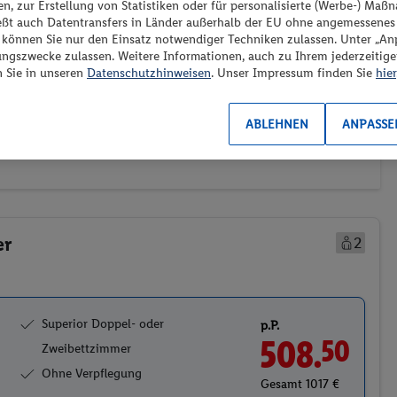
“ können Sie nur den Einsatz notwendiger Techniken zulassen. Unter „A
ungszwecke zulassen. Weitere Informationen, auch zu Ihrem jederzeitig
n Sie in unseren
Datenschutzhinweisen
. Unser Impressum finden Sie
hier
Transport (0/1)
Preis aufsteigend
ABLEHNEN
ANPASSE
er
2
Superior Doppel- oder
p.P.
508.
50
Zweibettzimmer
Ohne Verpflegung
Gesamt 1017 €
hland GmbH