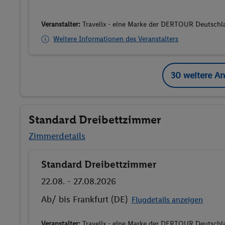
Veranstalter:
Travelix - eine Marke der DERTOUR Deutsc
Weitere Informationen des Veranstalters
30 weitere A
Standard Dreibettzimmer
Zimmerdetails
Standard Dreibettzimmer
Buchen
22.08. - 27.08.2026
Ab/ bis Frankfurt (DE)
Flugdetails anzeigen
Veranstalter:
Travelix - eine Marke der DERTOUR Deutsc
Weitere Informationen des Veranstalters