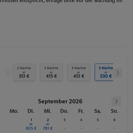
Bowlingbahn
Wassersport
2 Nächte
3 Nächte
4 Nächte
5 Nächte
6 N
ab
ab
ab
ab
351 €
415 €
451 €
530 €
59
September 2026
Mo.
Di.
Mi.
Do.
Fr.
Sa.
So.
1
2
3
4
5
6
ab
ab
805 €
781 €
-
-
-
-
7
8
9
10
11
12
13
ab
ab
ab
ab