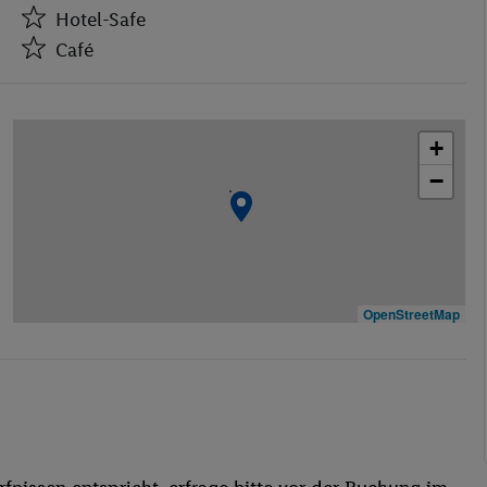
Café
Hotel-Safe
Café
+
Bar(s)
−
Restaurant(s)
Öffentliches Internet
Zimmerservice
Fahrradkeller
Garage
OpenStreetMap
Spielplatz
Waschgelegenheit
behindertengerecht
Bar
WLAN
fnissen entspricht, erfrage bitte vor der Buchung im
Sonnenterrasse
Squash