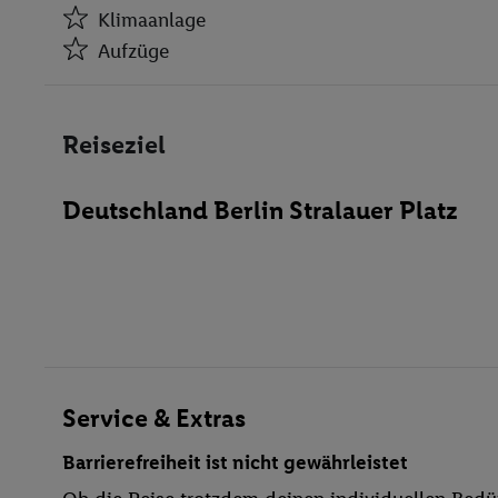
Aufzüge
Klimaanlage
Aufzüge
Reiseziel
Minimarkt
Spielzimmer
Deutschland Berlin Stralauer Platz
Konferenzraum
WLAN-Internet
Wäscheservice
Parkplatz
Miniclub
TV-Raum
Haustiere
Service & Extras
Restaurant
Barrierefreiheit ist nicht gewährleistet
Aufzug
Ob die Reise trotzdem deinen individuellen Bedür
Haustiere erlaubt
Service Center.
Kanu