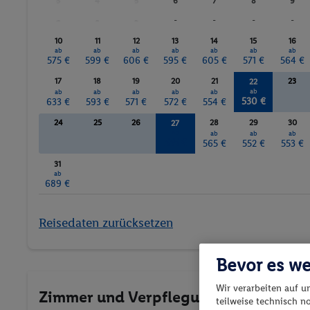
10
11
12
13
14
15
16
ab
ab
ab
ab
ab
ab
ab
575 €
599 €
606 €
595 €
605 €
571 €
564 €
17
18
19
20
21
23
22
ab
ab
ab
ab
ab
ab
530 €
633 €
593 €
571 €
572 €
554 €
24
25
26
28
29
30
27
ab
ab
ab
ab
555 €
565 €
552 €
553 €
31
ab
689 €
Reisedaten zurücksetzen
Bevor es we
Wir verarbeiten auf u
Zimmer und Verpflegung wählen
teilweise technisch n
Webseiteneinstellunge
Wann verreisen Sie? |
Wer kommt mit?
| Wo geht 
verwendet. Dies schl