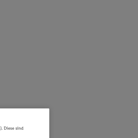
). Diese sind
ßnahmen
 Schutzniveau