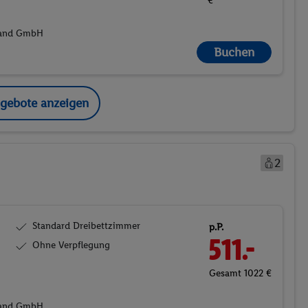
hland GmbH
Buchen
ngebote anzeigen
2
Standard Dreibettzimmer
p.P.
511.-
Ohne Verpflegung
Gesamt 1022 €
hland GmbH
Buchen