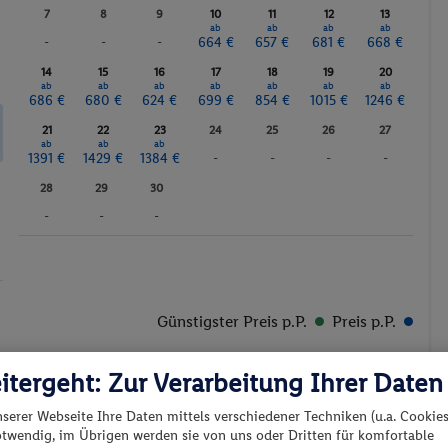
-
-
-
664 €
657 €
681 €
668 €
14
15
16
17
18
19
20
ab
ab
ab
ab
ab
ab
ab
686 €
680 €
624 €
699 €
854 €
1015 €
1246 €
21
22
23
24
25
26
27
ab
ab
ab
1391 €
1429 €
1384 €
-
-
-
-
28
29
30
-
-
-
Günstigster Preis p.P.
Preis p.P.
itergeht: Zur Verarbeitung Ihrer Daten
nserer Webseite Ihre Daten mittels verschiedener Techniken (u.a. Cookies
otwendig, im Übrigen werden sie von uns oder Dritten für komfortable
n, zur Erstellung von Statistiken oder für personalisierte (Werbe-) Ma
es los?
ießt auch Datentransfers in Länder außerhalb der EU ohne angemessenes