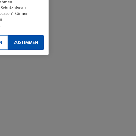
npassen“ können
en
.
N
ZUSTIMMEN