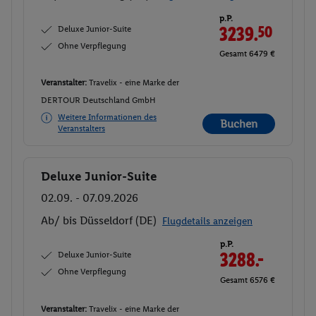
p.P.
Deluxe Junior-Suite
3239.
50
Ohne Verpflegung
Gesamt 6479 €
Veranstalter:
Travelix - eine Marke der
DERTOUR Deutschland GmbH
Weitere Informationen des
Buchen
Veranstalters
Deluxe Junior-Suite
Buchen
02.09. - 07.09.2026
Ab/ bis Düsseldorf (DE)
Flugdetails anzeigen
p.P.
Deluxe Junior-Suite
3288.-
Ohne Verpflegung
Gesamt 6576 €
Veranstalter:
Travelix - eine Marke der