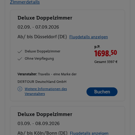
Zimmerdetails
Deluxe Doppelzimmer
Buchen
02.09. - 07.09.2026
Ab/ bis Düsseldorf (DE)
Flugdetails anzeigen
p.P.
Deluxe Doppelzimmer
1698.
50
Ohne Verpflegung
Gesamt 3397 €
Veranstalter:
Travelix - eine Marke der
DERTOUR Deutschland GmbH
Weitere Informationen des
Buchen
Veranstalters
Deluxe Doppelzimmer
Buchen
03.09. - 08.09.2026
Ab/ bis Köln/Bonn (DE)
Flugdetails anzeigen