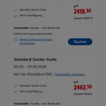
p.P.
Standard Junior-Suite
2418.
50
Ohne Verpflegung
Gesamt 4837 €
Veranstalter:
Travelix - eine Marke der
DERTOUR Deutschland GmbH
Weitere Informationen des
Buchen
Veranstalters
Standard Junior-Suite
Buchen
02.09. - 07.09.2026
Ab/ bis Düsseldorf (DE)
Flugdetails anzeigen
p.P.
Standard Junior-Suite
2462.
50
Ohne Verpflegung
Gesamt 4925 €
Veranstalter:
Travelix - eine Marke der