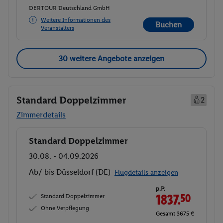
DERTOUR Deutschland GmbH
Weitere Informationen des
Buchen
Veranstalters
30 weitere Angebote anzeigen
Standard Doppelzimmer
2
Zimmerdetails
Standard Doppelzimmer
Buchen
30.08. - 04.09.2026
Ab/ bis Düsseldorf (DE)
Flugdetails anzeigen
p.P.
Standard Doppelzimmer
1837.
50
Ohne Verpflegung
Gesamt 3675 €