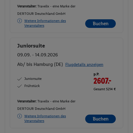
Veranstalter:
Travelix - eine Marke der
DERTOUR Deutschland GmbH
Weitere Informationen des
Buchen
Veranstalters
Juniorsuite
Buchen
09.09. - 14.09.2026
Ab/ bis Hamburg (DE)
Flugdetails anzeigen
p.P.
Juniorsuite
2607.-
Frühstück
Gesamt 5214 €
Veranstalter:
Travelix - eine Marke der
DERTOUR Deutschland GmbH
Weitere Informationen des
Buchen
Veranstalters