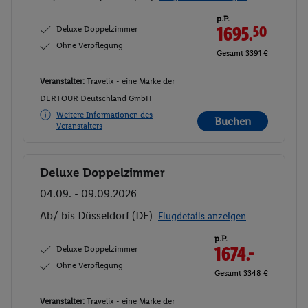
p.P.
Deluxe Doppelzimmer
1695.
50
Ohne Verpflegung
Gesamt 3391 €
Veranstalter:
Travelix - eine Marke der
DERTOUR Deutschland GmbH
Weitere Informationen des
Buchen
Veranstalters
Deluxe Doppelzimmer
Buchen
04.09. - 09.09.2026
Ab/ bis Düsseldorf (DE)
Flugdetails anzeigen
p.P.
Deluxe Doppelzimmer
1674.-
Ohne Verpflegung
Gesamt 3348 €
Veranstalter:
Travelix - eine Marke der