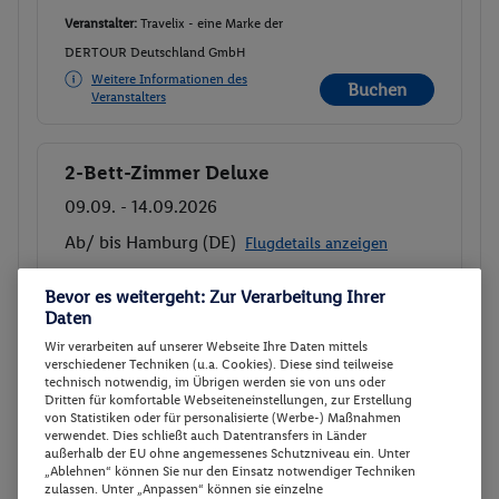
Veranstalter:
Travelix - eine Marke der
DERTOUR Deutschland GmbH
Weitere Informationen des
Buchen
Veranstalters
2-Bett-Zimmer Deluxe
Buchen
09.09. - 14.09.2026
Ab/ bis Hamburg (DE)
Flugdetails anzeigen
p.P.
Bevor es weitergeht: Zur Verarbeitung Ihrer
2-Bett-Zimmer Deluxe
1893.
50
Daten
Frühstück
Gesamt 3787 €
Wir verarbeiten auf unserer Webseite Ihre Daten mittels
verschiedener Techniken (u.a. Cookies). Diese sind teilweise
Veranstalter:
Travelix - eine Marke der
technisch notwendig, im Übrigen werden sie von uns oder
Dritten für komfortable Webseiteneinstellungen, zur Erstellung
DERTOUR Deutschland GmbH
von Statistiken oder für personalisierte (Werbe-) Maßnahmen
Weitere Informationen des
verwendet. Dies schließt auch Datentransfers in Länder
Buchen
Veranstalters
außerhalb der EU ohne angemessenes Schutzniveau ein. Unter
„Ablehnen“ können Sie nur den Einsatz notwendiger Techniken
zulassen. Unter „Anpassen“ können sie einzelne