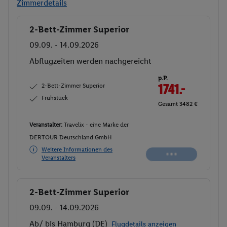
Zimmerdetails
2-Bett-Zimmer Superior
Buchen
09.09. - 14.09.2026
Abflugzeiten werden nachgereicht
p.P.
2-Bett-Zimmer Superior
1741.-
Frühstück
Gesamt 3482 €
Veranstalter:
Travelix - eine Marke der
DERTOUR Deutschland GmbH
Weitere Informationen des
Veranstalters
2-Bett-Zimmer Superior
Buchen
09.09. - 14.09.2026
Ab/ bis Hamburg (DE)
Flugdetails anzeigen