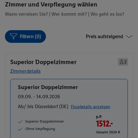
Zimmer und Verpflegung wählen
Wann verreisen Sie? |
Wer kommt mit?
| Wo geht es los?
Filtern (0)
Preis aufsteigend
Superior Doppelzimmer
2
Zimmerdetails
Superior Doppelzimmer
Buchen
09.09. - 14.09.2026
Ab/ bis Düsseldorf (DE)
Flugdetails anzeigen
p.P.
Superior Doppelzimmer
1512.-
Ohne Verpflegung
Gesamt 3024 €