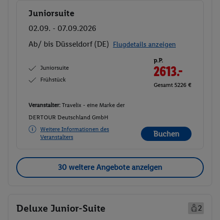
Juniorsuite
Buchen
02.09. - 07.09.2026
Ab/ bis Düsseldorf (DE)
Flugdetails anzeigen
p.P.
Juniorsuite
2613.-
Frühstück
Gesamt 5226 €
Veranstalter:
Travelix - eine Marke der
DERTOUR Deutschland GmbH
Weitere Informationen des
Buchen
Veranstalters
30 weitere Angebote anzeigen
Deluxe Junior-Suite
2