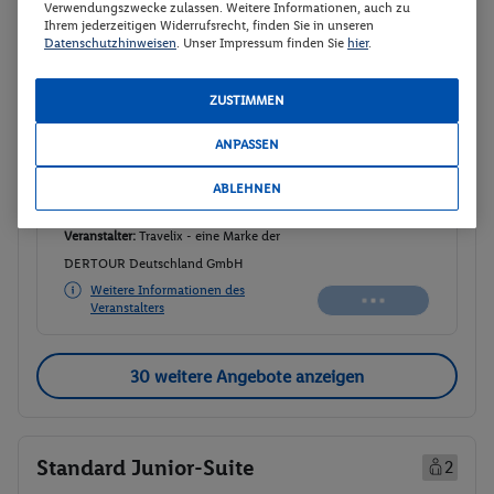
Verwendungszwecke zulassen. Weitere Informationen, auch zu
2-Bett-Zimmer Deluxe
Ihrem jederzeitigen Widerrufsrecht, finden Sie in unseren
Buchen
Datenschutzhinweisen
. Unser Impressum finden Sie
hier
.
02.09. - 07.09.2026
Abflugzeiten werden nachgereicht
ZUSTIMMEN
p.P.
ANPASSEN
2-Bett-Zimmer Deluxe
1869.-
Frühstück
ABLEHNEN
Gesamt 3738 €
Veranstalter:
Travelix - eine Marke der
DERTOUR Deutschland GmbH
Weitere Informationen des
Veranstalters
30 weitere Angebote anzeigen
Standard Junior-Suite
2