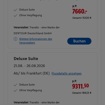
p.P.
Deluxe Suite
7660.-
Ohne Verpflegung
Gesamt 15320 €
Veranstalter:
Travelix - eine Marke der
DERTOUR Deutschland GmbH
Weitere Informationen des
Buchen
Veranstalters
Deluxe Suite
Buchen
21.08. - 26.08.2026
Ab/ bis Frankfurt (DE)
Flugdetails anzeigen
p.P.
Deluxe Suite
9311.
50
Ohne Verpflegung
Gesamt 18623 €
Veranstalter:
Travelix - eine Marke der