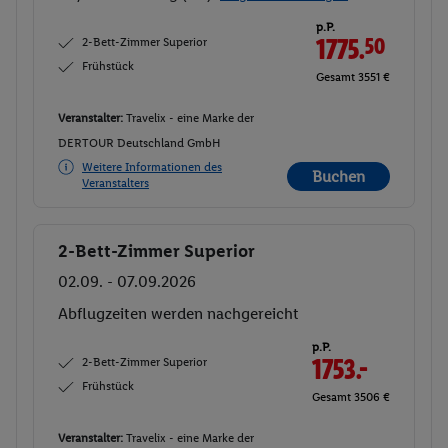
p.P.
2-Bett-Zimmer Superior
1775.
50
Frühstück
Gesamt 3551 €
Veranstalter:
Travelix - eine Marke der
DERTOUR Deutschland GmbH
Weitere Informationen des
Buchen
Veranstalters
2-Bett-Zimmer Superior
Buchen
02.09. - 07.09.2026
Abflugzeiten werden nachgereicht
p.P.
2-Bett-Zimmer Superior
1753.-
Frühstück
Gesamt 3506 €
Veranstalter:
Travelix - eine Marke der