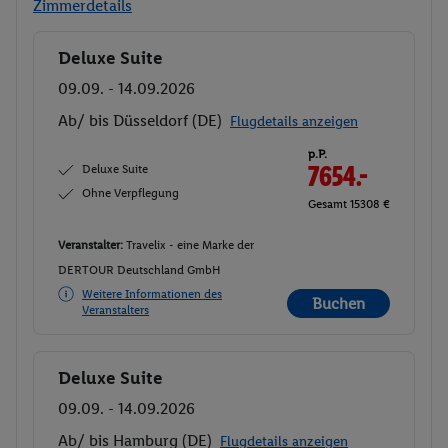
Zimmerdetails
Deluxe Suite
Buchen
09.09. - 14.09.2026
Ab/ bis Düsseldorf (DE)
Flugdetails anzeigen
p.P.
Deluxe Suite
7654.-
Ohne Verpflegung
Gesamt 15308 €
Veranstalter:
Travelix - eine Marke der
DERTOUR Deutschland GmbH
Weitere Informationen des
Buchen
Veranstalters
Deluxe Suite
Buchen
09.09. - 14.09.2026
Ab/ bis Hamburg (DE)
Flugdetails anzeigen