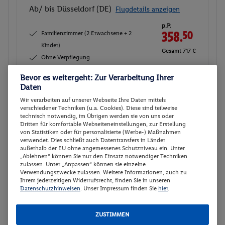
Ab/ bis Düsseldorf (DE)
Flugdetails anzeigen
p.P.
Familienzimmer (2 Erwachsene + 2
358.
50
Kinder)
Gesamt 717 €
Ohne Verpflegung
Bevor es weitergeht: Zur Verarbeitung Ihrer
Veranstalter:
Travelix - eine Marke der
Daten
DERTOUR Deutschland GmbH
Wir verarbeiten auf unserer Webseite Ihre Daten mittels
Weitere Informationen des
Buchen
verschiedener Techniken (u.a. Cookies). Diese sind teilweise
Veranstalters
technisch notwendig, im Übrigen werden sie von uns oder
Dritten für komfortable Webseiteneinstellungen, zur Erstellung
von Statistiken oder für personalisierte (Werbe-) Maßnahmen
verwendet. Dies schließt auch Datentransfers in Länder
Familienzimmer (2 Erwachsene + 2
Buchen
außerhalb der EU ohne angemessenes Schutzniveau ein. Unter
Kinder)
„Ablehnen“ können Sie nur den Einsatz notwendiger Techniken
zulassen. Unter „Anpassen“ können sie einzelne
22.09. - 24.09.2026
Verwendungszwecke zulassen. Weitere Informationen, auch zu
Ihrem jederzeitigen Widerrufsrecht, finden Sie in unseren
Abflugzeiten werden nachgereicht
Datenschutzhinweisen
. Unser Impressum finden Sie
hier
.
p.P.
Familienzimmer (2 Erwachsene + 2
364.-
ZUSTIMMEN
Kinder)