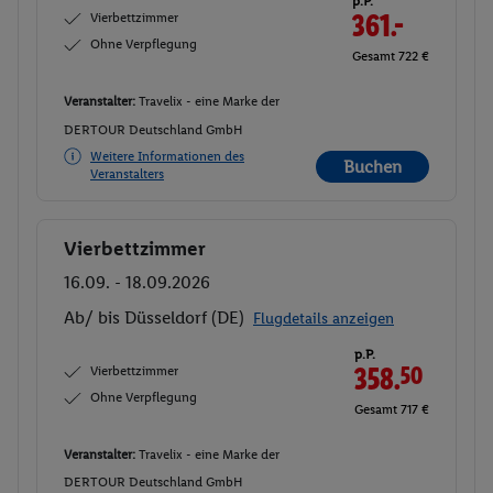
p.P.
Vierbettzimmer
361.-
Ohne Verpflegung
Gesamt 722 €
Veranstalter:
Travelix - eine Marke der
DERTOUR Deutschland GmbH
Weitere Informationen des
Buchen
Veranstalters
Vierbettzimmer
Buchen
16.09. - 18.09.2026
Ab/ bis Düsseldorf (DE)
Flugdetails anzeigen
p.P.
Vierbettzimmer
358.
50
Ohne Verpflegung
Gesamt 717 €
Veranstalter:
Travelix - eine Marke der
DERTOUR Deutschland GmbH