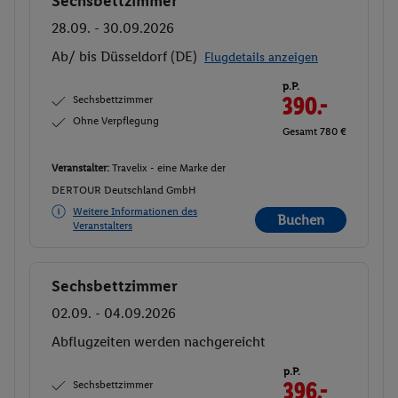
Sechsbettzimmer
Buchen
28.09. - 30.09.2026
Ab/ bis Düsseldorf (DE)
Flugdetails anzeigen
p.P.
Sechsbettzimmer
390.-
Ohne Verpflegung
Gesamt 780 €
Veranstalter:
Travelix - eine Marke der
DERTOUR Deutschland GmbH
Weitere Informationen des
Buchen
Veranstalters
Sechsbettzimmer
Buchen
02.09. - 04.09.2026
Abflugzeiten werden nachgereicht
p.P.
Sechsbettzimmer
396.-