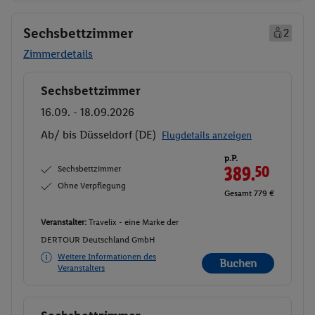
Sechsbettzimmer
2
Zimmerdetails
Sechsbettzimmer
Buchen
16.09. - 18.09.2026
Ab/ bis Düsseldorf (DE)
Flugdetails anzeigen
p.P.
Sechsbettzimmer
389.
50
Ohne Verpflegung
Gesamt 779 €
Veranstalter:
Travelix - eine Marke der
DERTOUR Deutschland GmbH
Weitere Informationen des
Buchen
Veranstalters