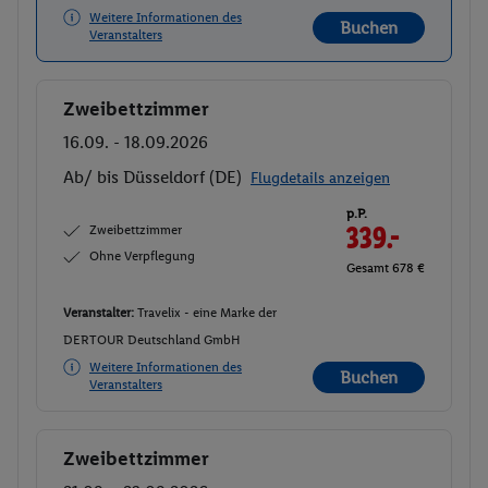
Weitere Informationen des
Buchen
Veranstalters
Zweibettzimmer
Buchen
16.09. - 18.09.2026
Ab/ bis Düsseldorf (DE)
Flugdetails anzeigen
p.P.
Zweibettzimmer
339.-
Ohne Verpflegung
Gesamt 678 €
Veranstalter:
Travelix - eine Marke der
DERTOUR Deutschland GmbH
Weitere Informationen des
Buchen
Veranstalters
Zweibettzimmer
Buchen