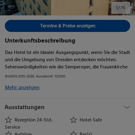
1/76
Bild 1 von 76.
Termine & Preise anzeigen
Unterkunftsbeschreibung
Das Hotel ist ein idealer Ausgangspunkt, wenn Sie die Stadt
und die Umgebung von Dresden entdecken möchten.
Sehenswürdigkeiten wie die Semperoper, die Frauenkirche
und der Zwinger sind nur etwa 2 km entfernt. Das Hotel
©GIATA 2015-2026, Kundenref. 122030
liegt nahe dem Hauptbahnhof und dem zentralen
Mehr anzeigen
Busbahnhof von Dresden. Auch Einkaufsmöglichkeiten gibt
es ganz in der Nähe.
Ausstattungen
Rezeption 24-Std.-
Hotel-Safe
Service
Aufzüge
Bar(s)