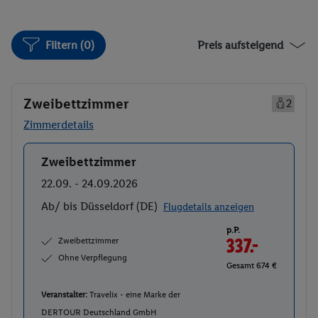
Filtern (0)
Preis aufsteigend
Zweibettzimmer
2
Zimmerdetails
Zweibettzimmer
Buchen
22.09. - 24.09.2026
Ab/ bis Düsseldorf (DE)
Flugdetails anzeigen
p.P.
Zweibettzimmer
337.-
Ohne Verpflegung
Gesamt 674 €
Veranstalter:
Travelix - eine Marke der
DERTOUR Deutschland GmbH