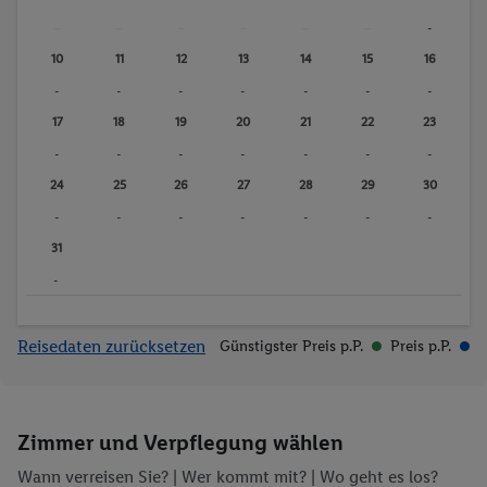
-
-
-
-
-
-
-
10
11
12
13
14
15
16
-
-
-
-
-
-
-
17
18
19
20
21
22
23
-
-
-
-
-
-
-
24
25
26
27
28
29
30
-
-
-
-
-
-
-
31
-
Reisedaten zurücksetzen
Günstigster Preis p.P.
Preis p.P.
Zimmer und Verpflegung wählen
Wann verreisen Sie? |
Wer kommt mit?
| Wo geht es los?