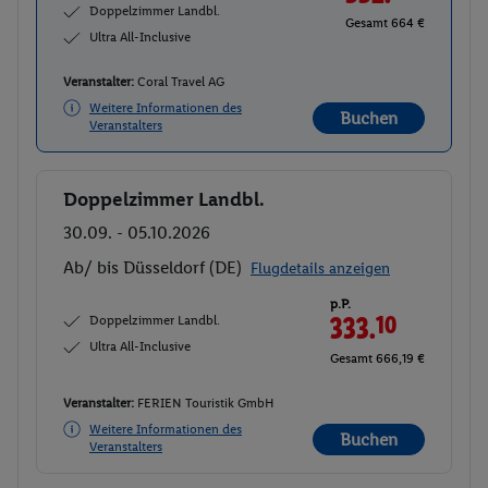
Doppelzimmer Landbl.
Gesamt 664 €
Ultra All-Inclusive
Veranstalter:
Coral Travel AG
Weitere Informationen des
Buchen
Veranstalters
Doppelzimmer Landbl.
Buchen
30.09. - 05.10.2026
Ab/ bis Düsseldorf (DE)
Flugdetails anzeigen
p.P.
Doppelzimmer Landbl.
333.
10
Ultra All-Inclusive
Gesamt 666,19 €
Veranstalter:
FERIEN Touristik GmbH
Weitere Informationen des
Buchen
Veranstalters