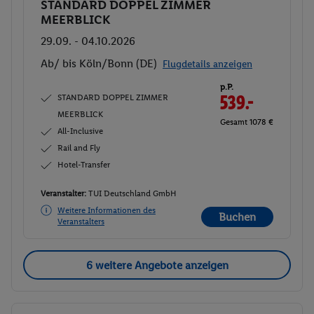
STANDARD DOPPEL ZIMMER
Buchen
MEERBLICK
29.09. - 04.10.2026
Ab/ bis Köln/Bonn (DE)
Flugdetails anzeigen
p.P.
STANDARD DOPPEL ZIMMER
539.-
MEERBLICK
Gesamt 1078 €
All-Inclusive
Rail and Fly
Hotel-Transfer
Veranstalter:
TUI Deutschland GmbH
Weitere Informationen des
Buchen
Veranstalters
6 weitere Angebote anzeigen