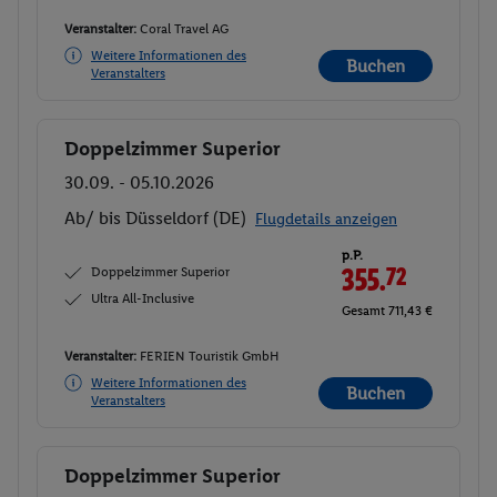
Veranstalter:
Coral Travel AG
Weitere Informationen des
Buchen
Veranstalters
Doppelzimmer Superior
Buchen
30.09. - 05.10.2026
Ab/ bis Düsseldorf (DE)
Flugdetails anzeigen
p.P.
Doppelzimmer Superior
355.
72
Ultra All-Inclusive
Gesamt 711,43 €
Veranstalter:
FERIEN Touristik GmbH
Weitere Informationen des
Buchen
Veranstalters
Doppelzimmer Superior
Buchen