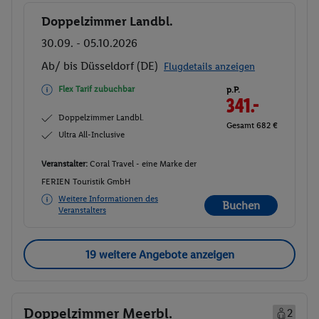
Doppelzimmer Landbl.
Buchen
30.09. - 05.10.2026
Ab/ bis Düsseldorf (DE)
Flugdetails anzeigen
Flex Tarif zubuchbar
p.P.
341.-
Doppelzimmer Landbl.
Gesamt 682 €
Ultra All-Inclusive
Veranstalter:
Coral Travel - eine Marke der
FERIEN Touristik GmbH
Weitere Informationen des
Buchen
Veranstalters
19 weitere Angebote anzeigen
Doppelzimmer Meerbl.
2