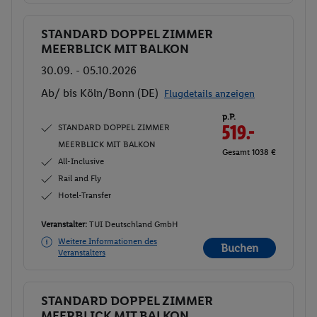
STANDARD DOPPEL ZIMMER
Buchen
MEERBLICK MIT BALKON
30.09. - 05.10.2026
Ab/ bis Köln/Bonn (DE)
Flugdetails anzeigen
p.P.
STANDARD DOPPEL ZIMMER
519.-
MEERBLICK MIT BALKON
Gesamt 1038 €
All-Inclusive
Rail and Fly
Hotel-Transfer
Veranstalter:
TUI Deutschland GmbH
Weitere Informationen des
Buchen
Veranstalters
STANDARD DOPPEL ZIMMER
Buchen
MEERBLICK MIT BALKON