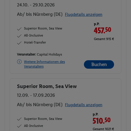
24.10. - 29.10.2026
Ab/ bis Nürnberg (DE)
Flugdetails anzeigen
p.P.
Superior Room, Sea View
457.
50
All-Inclusive
Gesamt 915 €
Hotel-Transfer
Veranstalter:
Capital Holidays
Weitere Informationen des
Buchen
Veranstalters
Superior Room, Sea View
Buchen
12.09. - 17.09.2026
Ab/ bis Nürnberg (DE)
Flugdetails anzeigen
p.P.
Superior Room, Sea View
510.
50
All-Inclusive
Gesamt 1021 €