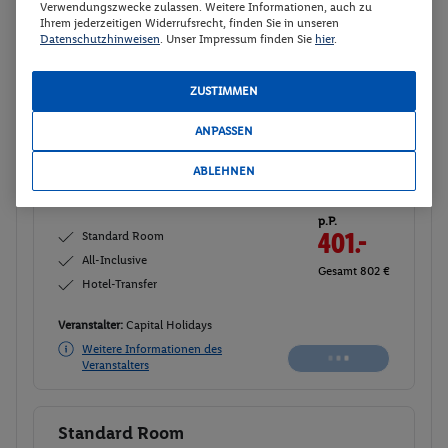
Verwendungszwecke zulassen. Weitere Informationen, auch zu
Ihrem jederzeitigen Widerrufsrecht, finden Sie in unseren
Standard Room
Datenschutzhinweisen
. Unser Impressum finden Sie
hier
.
2
Zimmerdetails
ZUSTIMMEN
Standard Room
Buchen
ANPASSEN
03.10. - 08.10.2026
ABLEHNEN
Ab/ bis Nürnberg (DE)
Flugdetails anzeigen
p.P.
Standard Room
401.-
All-Inclusive
Gesamt 802 €
Hotel-Transfer
Veranstalter:
Capital Holidays
Weitere Informationen des
Buchen
Veranstalters
Standard Room
Buchen