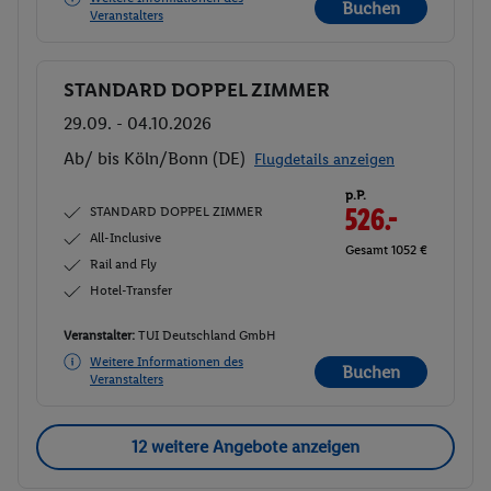
Buchen
Veranstalters
STANDARD DOPPEL ZIMMER
Buchen
29.09. - 04.10.2026
Ab/ bis Köln/Bonn (DE)
Flugdetails anzeigen
p.P.
STANDARD DOPPEL ZIMMER
526.-
All-Inclusive
Gesamt 1052 €
Rail and Fly
Hotel-Transfer
Veranstalter:
TUI Deutschland GmbH
Weitere Informationen des
Buchen
Veranstalters
12 weitere Angebote anzeigen