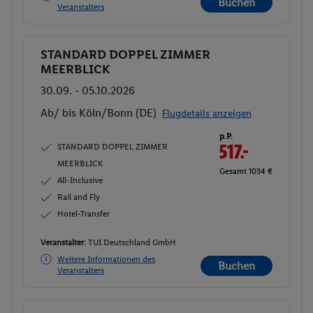
Buchen
Veranstalters
STANDARD DOPPEL ZIMMER
Buchen
MEERBLICK
30.09. - 05.10.2026
Ab/ bis Köln/Bonn (DE)
Flugdetails anzeigen
p.P.
STANDARD DOPPEL ZIMMER
517.-
MEERBLICK
Gesamt 1034 €
All-Inclusive
Rail and Fly
Hotel-Transfer
Veranstalter:
TUI Deutschland GmbH
Weitere Informationen des
Buchen
Veranstalters