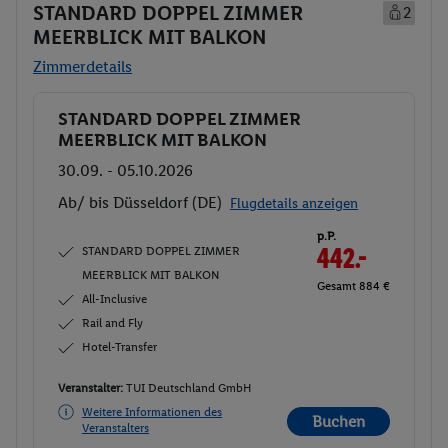
STANDARD DOPPEL ZIMMER
2
MEERBLICK MIT BALKON
Zimmerdetails
STANDARD DOPPEL ZIMMER
Buchen
MEERBLICK MIT BALKON
30.09. - 05.10.2026
Ab/ bis Düsseldorf (DE)
Flugdetails anzeigen
p.P.
STANDARD DOPPEL ZIMMER
442.-
MEERBLICK MIT BALKON
Gesamt 884 €
All-Inclusive
Rail and Fly
Hotel-Transfer
Veranstalter:
TUI Deutschland GmbH
Weitere Informationen des
Buchen
Veranstalters