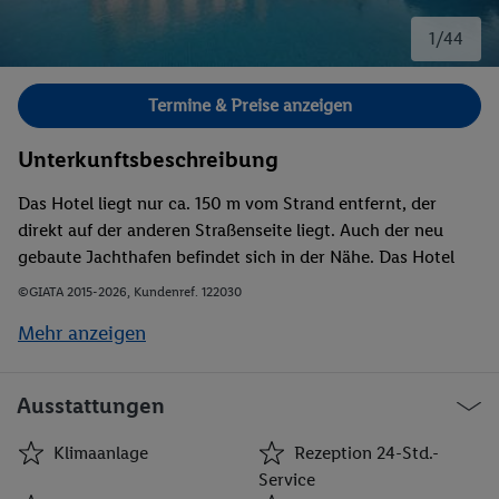
1/44
Bild 1 von 44.
Termine & Preise anzeigen
Unterkunftsbeschreibung
Das Hotel liegt nur ca. 150 m vom Strand entfernt, der
direkt auf der anderen Straßenseite liegt. Auch der neu
gebaute Jachthafen befindet sich in der Nähe. Das Hotel
liegt etwa 20 m von der nächsten Haltestelle der
©GIATA 2015-2026, Kundenref. 122030
öffentlichen Verkehrsmittel entfernt, zu Restaurants sind es
Mehr anzeigen
rund 80 m. In etwa 600 m Entfernung gibt es Bars und
Nachtclubs, Geschäfte erreicht man nach ca. 650 m. Das
Zentrum von Altinkum ist rund 1 km entfernt, dort gibt es
Ausstattungen
viele weitere Geschäfte, Bars und Restaurants sowie den
Hauptstrand.
Klimaanlage
Rezeption 24-Std.-
Service