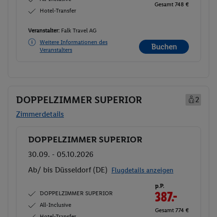
Gesamt 748 €
Hotel-Transfer
Veranstalter:
Falk Travel AG
Weitere Informationen des
Buchen
Veranstalters
DOPPELZIMMER SUPERIOR
2
Zimmerdetails
DOPPELZIMMER SUPERIOR
Buchen
30.09. - 05.10.2026
Ab/ bis Düsseldorf (DE)
Flugdetails anzeigen
p.P.
DOPPELZIMMER SUPERIOR
387.-
All-Inclusive
Gesamt 774 €
Hotel-Transfer