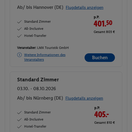
Ab/ bis Hannover (DE)
Flugdetails anzeigen
p.P.
Standard Zimmer
401.
50
All-Inclusive
Gesamt 803 €
Hotel-Transfer
Veranstalter:
LMX Touristik GmbH
Weitere Informationen des
Buchen
Veranstalters
Standard Zimmer
Buchen
03.10. - 08.10.2026
Ab/ bis Nürnberg (DE)
Flugdetails anzeigen
p.P.
Standard Zimmer
405.-
All-Inclusive
Gesamt 810 €
Hotel-Transfer