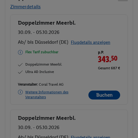
Zimmerdetails
Doppelzimmer Meerbl.
Buchen
30.09. - 05.10.2026
Ab/ bis Düsseldorf (DE)
Flugdetails anzeigen
Flex Tarif zubuchbar
p.P.
343.
50
Doppelzimmer Meerbl.
Gesamt 687 €
Ultra All-Inclusive
Veranstalter:
Coral Travel AG
Weitere Informationen des
Buchen
Veranstalters
Doppelzimmer Meerbl.
Buchen
30.09. - 05.10.2026
Ab/ bis Düsseldorf (DE)
Flugdetails anzeigen