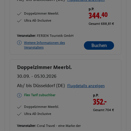
p.P.
Doppelzimmer Meerbl.
344.
40
Ultra All-Inclusive
Gesamt 688,81 €
Veranstalter:
FERIEN Touristik GmbH
Weitere Informationen des
Buchen
Veranstalters
Doppelzimmer Meerbl.
Buchen
30.09. - 05.10.2026
Ab/ bis Düsseldorf (DE)
Flugdetails anzeigen
Flex Tarif zubuchbar
p.P.
352.-
Doppelzimmer Meerbl.
Gesamt 704 €
Ultra All-Inclusive
Veranstalter:
Coral Travel - eine Marke der