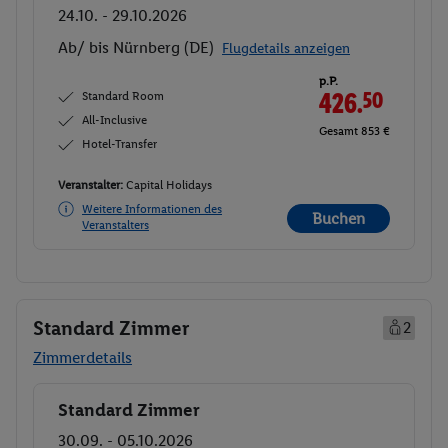
24.10. - 29.10.2026
Ab/ bis Nürnberg (DE)
Flugdetails anzeigen
p.P.
Standard Room
426.
50
All-Inclusive
Gesamt 853 €
Hotel-Transfer
Veranstalter:
Capital Holidays
Weitere Informationen des
Buchen
Veranstalters
Standard Zimmer
2
Zimmerdetails
Standard Zimmer
Buchen
30.09. - 05.10.2026