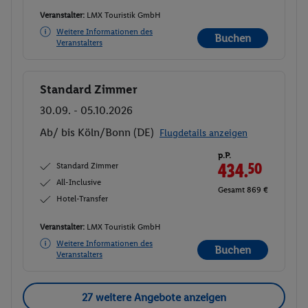
Veranstalter:
LMX Touristik GmbH
Weitere Informationen des
Buchen
Veranstalters
Standard Zimmer
Buchen
30.09. - 05.10.2026
Ab/ bis Köln/Bonn (DE)
Flugdetails anzeigen
p.P.
Standard Zimmer
434.
50
All-Inclusive
Gesamt 869 €
Hotel-Transfer
Veranstalter:
LMX Touristik GmbH
Weitere Informationen des
Buchen
Veranstalters
27 weitere Angebote anzeigen