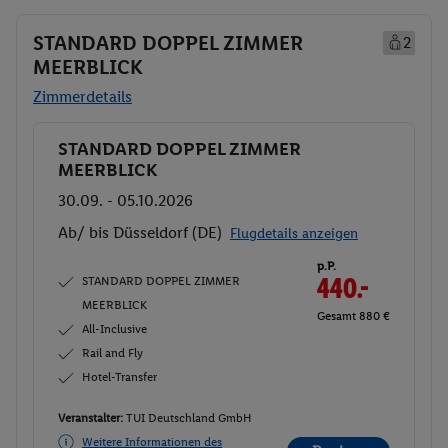
STANDARD DOPPEL ZIMMER
2
MEERBLICK
Zimmerdetails
STANDARD DOPPEL ZIMMER
Buchen
MEERBLICK
30.09. - 05.10.2026
Ab/ bis Düsseldorf (DE)
Flugdetails anzeigen
p.P.
STANDARD DOPPEL ZIMMER
440.-
MEERBLICK
Gesamt 880 €
All-Inclusive
Rail and Fly
Hotel-Transfer
Veranstalter:
TUI Deutschland GmbH
Weitere Informationen des