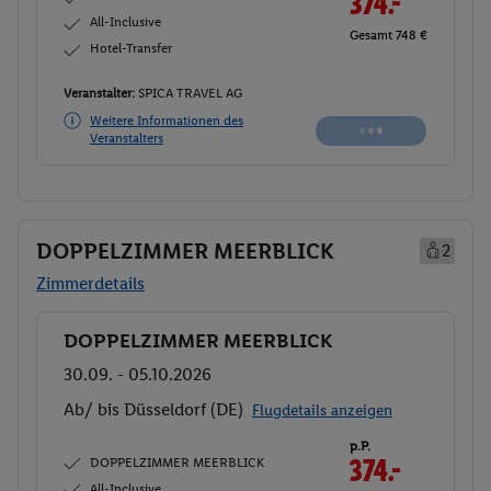
374.-
All-Inclusive
Gesamt 748 €
Hotel-Transfer
Veranstalter:
SPICA TRAVEL AG
Weitere Informationen des
Buchen
Veranstalters
DOPPELZIMMER MEERBLICK
2
Zimmerdetails
DOPPELZIMMER MEERBLICK
Buchen
30.09. - 05.10.2026
Ab/ bis Düsseldorf (DE)
Flugdetails anzeigen
p.P.
DOPPELZIMMER MEERBLICK
374.-
All-Inclusive