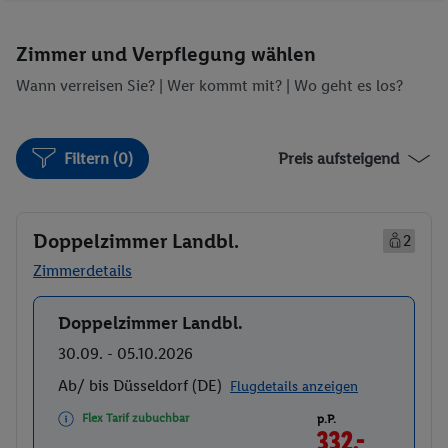
Fitnessstudio
Sauna
Whirlpool
Massagen
Zimmer und Verpflegung wählen
Wann verreisen Sie? |
Wer kommt mit?
| Wo geht es los?
Filtern (0)
Preis aufsteigend
Doppelzimmer Landbl.
2
Zimmerdetails
Doppelzimmer Landbl.
Buchen
30.09. - 05.10.2026
Ab/ bis Düsseldorf (DE)
Flugdetails anzeigen
Flex Tarif zubuchbar
p.P.
332.-