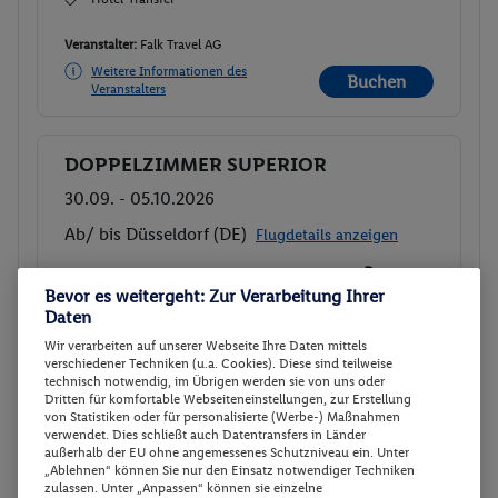
Veranstalter:
Falk Travel AG
Weitere Informationen des
Buchen
Veranstalters
DOPPELZIMMER SUPERIOR
Buchen
30.09. - 05.10.2026
Ab/ bis Düsseldorf (DE)
Flugdetails anzeigen
p.P.
DOPPELZIMMER SUPERIOR
401.-
Bevor es weitergeht: Zur Verarbeitung Ihrer
All-Inclusive
Daten
Gesamt 802 €
Hotel-Transfer
Wir verarbeiten auf unserer Webseite Ihre Daten mittels
verschiedener Techniken (u.a. Cookies). Diese sind teilweise
technisch notwendig, im Übrigen werden sie von uns oder
Veranstalter:
SPICA TRAVEL AG
Dritten für komfortable Webseiteneinstellungen, zur Erstellung
Weitere Informationen des
von Statistiken oder für personalisierte (Werbe-) Maßnahmen
Buchen
Veranstalters
verwendet. Dies schließt auch Datentransfers in Länder
außerhalb der EU ohne angemessenes Schutzniveau ein. Unter
„Ablehnen“ können Sie nur den Einsatz notwendiger Techniken
zulassen. Unter „Anpassen“ können sie einzelne