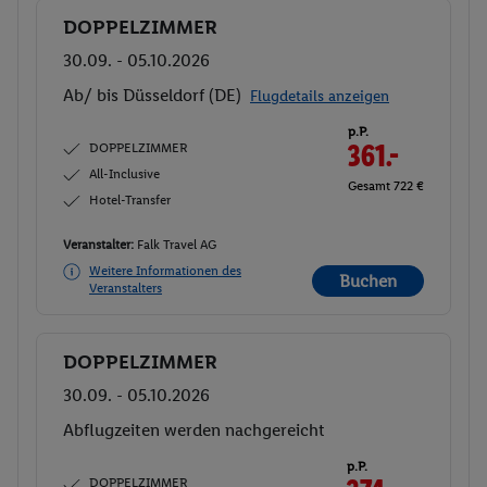
DOPPELZIMMER
Buchen
30.09. - 05.10.2026
Ab/ bis Düsseldorf (DE)
Flugdetails anzeigen
p.P.
DOPPELZIMMER
361.-
All-Inclusive
Gesamt 722 €
Hotel-Transfer
Veranstalter:
Falk Travel AG
Weitere Informationen des
Buchen
Veranstalters
DOPPELZIMMER
Buchen
30.09. - 05.10.2026
Ab/ bis Düsseldorf (DE)
Flugdetails anzeigen
p.P.
DOPPELZIMMER