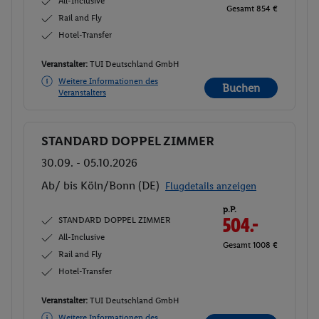
All-Inclusive
Gesamt 854 €
Rail and Fly
Hotel-Transfer
Veranstalter:
TUI Deutschland GmbH
Weitere Informationen des
Buchen
Veranstalters
STANDARD DOPPEL ZIMMER
Buchen
30.09. - 05.10.2026
Ab/ bis Köln/Bonn (DE)
Flugdetails anzeigen
p.P.
STANDARD DOPPEL ZIMMER
504.-
All-Inclusive
Gesamt 1008 €
Rail and Fly
Hotel-Transfer
Veranstalter:
TUI Deutschland GmbH
Weitere Informationen des