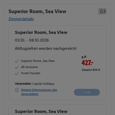
Superior Room, Sea View
2
Zimmerdetails
Superior Room, Sea View
Buchen
03.10. - 08.10.2026
Ab/ bis Nürnberg (DE)
Flugdetails anzeigen
p.P.
Superior Room, Sea View
427.
50
All-Inclusive
Gesamt 855 €
Hotel-Transfer
Veranstalter:
Capital Holidays
Weitere Informationen des
Buchen
Veranstalters
Superior Room, Sea View
Buchen