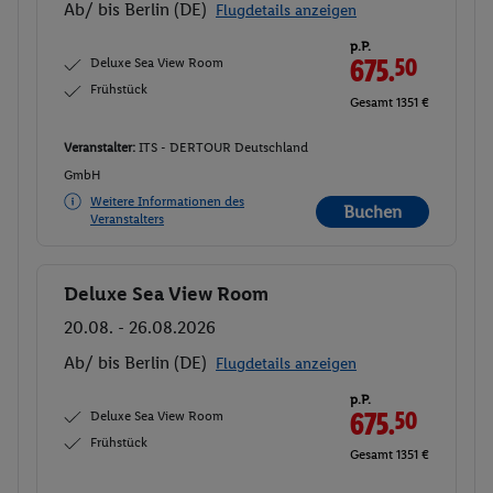
Ab/ bis Berlin (DE)
Flugdetails anzeigen
p.P.
Deluxe Sea View Room
675.
50
Frühstück
Gesamt 1351 €
Veranstalter:
ITS - DERTOUR Deutschland
GmbH
Weitere Informationen des
Buchen
Veranstalters
Deluxe Sea View Room
Buchen
20.08. - 26.08.2026
Ab/ bis Berlin (DE)
Flugdetails anzeigen
p.P.
Deluxe Sea View Room
675.
50
Frühstück
Gesamt 1351 €