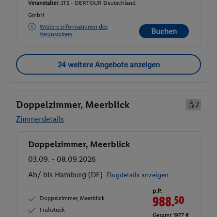
Veranstalter:
ITS - DERTOUR Deutschland
GmbH
Weitere Informationen des
Buchen
Veranstalters
24 weitere Angebote anzeigen
Doppelzimmer, Meerblick
2
Zimmerdetails
Doppelzimmer, Meerblick
Buchen
03.09. - 08.09.2026
Ab/ bis Hamburg (DE)
Flugdetails anzeigen
p.P.
Doppelzimmer, Meerblick
988.
50
Frühstück
Gesamt 1977 €