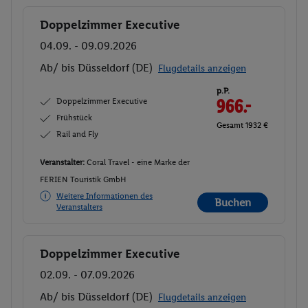
Doppelzimmer Executive
Buchen
04.09. - 09.09.2026
Ab/ bis Düsseldorf (DE)
Flugdetails anzeigen
p.P.
Doppelzimmer Executive
966.-
Frühstück
Gesamt 1932 €
Rail and Fly
Veranstalter:
Coral Travel - eine Marke der
FERIEN Touristik GmbH
Weitere Informationen des
Buchen
Veranstalters
Doppelzimmer Executive
Buchen
02.09. - 07.09.2026
Ab/ bis Düsseldorf (DE)
Flugdetails anzeigen