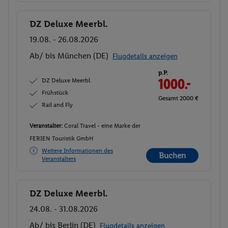
DZ Deluxe Meerbl.
Buchen
19.08. - 26.08.2026
Ab/ bis München (DE)
Flugdetails anzeigen
p.P.
DZ Deluxe Meerbl.
1000.-
Frühstück
Gesamt 2000 €
Rail and Fly
Veranstalter:
Coral Travel - eine Marke der
FERIEN Touristik GmbH
Weitere Informationen des
Buchen
Veranstalters
DZ Deluxe Meerbl.
Buchen
24.08. - 31.08.2026
Ab/ bis Berlin (DE)
Flugdetails anzeigen