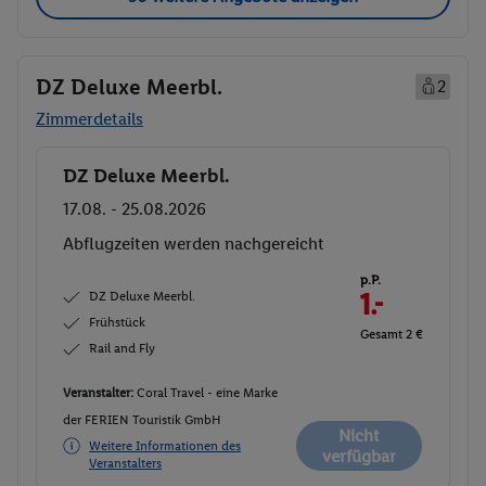
DZ Deluxe Meerbl.
2
Zimmerdetails
DZ Deluxe Meerbl.
Buchen
17.08. - 25.08.2026
Abflugzeiten werden nachgereicht
p.P.
DZ Deluxe Meerbl.
1.-
Frühstück
Gesamt 2 €
Rail and Fly
Veranstalter:
Coral Travel - eine Marke
der FERIEN Touristik GmbH
Nicht
Weitere Informationen des
verfügbar
Veranstalters