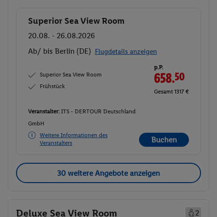
Superior Sea View Room
Buchen
20.08. - 26.08.2026
Ab/ bis Berlin (DE)
Flugdetails anzeigen
p.P.
Superior Sea View Room
658.
50
Frühstück
Gesamt 1317 €
Veranstalter:
ITS - DERTOUR Deutschland
GmbH
Weitere Informationen des
Buchen
Veranstalters
30 weitere Angebote anzeigen
Deluxe Sea View Room
2