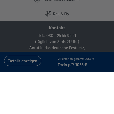
Rail & Fly
Kontakt
Tel.: 030 - 25 55 95 51
(täglich von 8 bis 21 Uhr)
Anruf in das deutsche Festnetz,
Kosten variieren je nach Anbieter.
2 Personen gesamt: 2066 €
Kontakt und Meldesystem
Details anzeigen
Preis p.P. 1033 €
FAQ
Newsletter