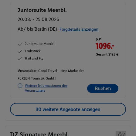
Juniorsuite Meerbl.
Buchen
20.08. - 25.08.2026
Ab/ bis Berlin (DE)
Flugdetails anzeigen
p.P.
Juniorsuite Meerbl.
1096.-
Frühstück
Gesamt 2192 €
Rail and Fly
Veranstalter:
Coral Travel - eine Marke der
FERIEN Touristik GmbH
Weitere Informationen des
Buchen
Veranstalters
30 weitere Angebote anzeigen
DZ Signature Meerbl.
2