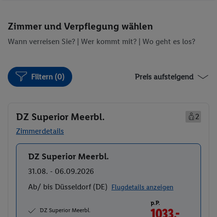
Darts
Fitnessstudio
Wassersport
Sauna
Zimmer und Verpflegung wählen
Whirlpool
Massagen
Wann verreisen Sie? |
Wer kommt mit?
| Wo geht es los?
Filtern (0)
Preis aufsteigend
DZ Superior Meerbl.
2
Zimmerdetails
DZ Superior Meerbl.
Buchen
31.08. - 06.09.2026
Ab/ bis Düsseldorf (DE)
Flugdetails anzeigen
p.P.
DZ Superior Meerbl.
1033.-