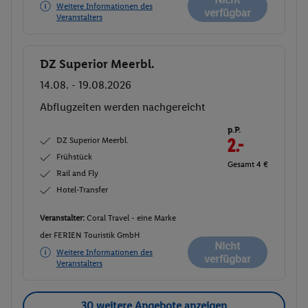
Weitere Informationen des
verfügbar
Veranstalters
DZ Superior Meerbl.
Buchen
14.08. - 19.08.2026
Abflugzeiten werden nachgereicht
p.P.
DZ Superior Meerbl.
2.-
Frühstück
Gesamt 4 €
Rail and Fly
Hotel-Transfer
Veranstalter:
Coral Travel - eine Marke
der FERIEN Touristik GmbH
Nicht
Weitere Informationen des
verfügbar
Veranstalters
30 weitere Angebote anzeigen