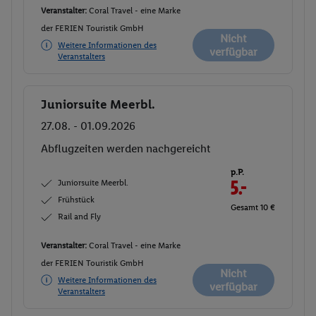
Veranstalter:
Coral Travel - eine Marke
der FERIEN Touristik GmbH
Nicht
Weitere Informationen des
verfügbar
Veranstalters
Juniorsuite Meerbl.
Buchen
27.08. - 01.09.2026
Abflugzeiten werden nachgereicht
p.P.
Juniorsuite Meerbl.
5.-
Frühstück
Gesamt 10 €
Rail and Fly
Veranstalter:
Coral Travel - eine Marke
der FERIEN Touristik GmbH
Nicht
Weitere Informationen des
verfügbar
Veranstalters