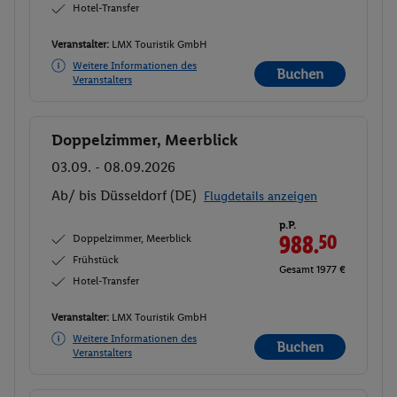
Hotel-Transfer
Veranstalter:
LMX Touristik GmbH
Weitere Informationen des
Buchen
Veranstalters
Doppelzimmer, Meerblick
Buchen
03.09. - 08.09.2026
Ab/ bis Düsseldorf (DE)
Flugdetails anzeigen
p.P.
Doppelzimmer, Meerblick
988.
50
Frühstück
Gesamt 1977 €
Hotel-Transfer
Veranstalter:
LMX Touristik GmbH
Weitere Informationen des
Buchen
Veranstalters