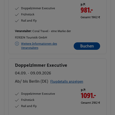
p.P.
Doppelzimmer Executive
981.-
Frühstück
Gesamt 1962 €
Rail and Fly
Veranstalter:
Coral Travel - eine Marke der
FERIEN Touristik GmbH
Weitere Informationen des
Buchen
Veranstalters
Doppelzimmer Executive
Buchen
04.09. - 09.09.2026
Ab/ bis Berlin (DE)
Flugdetails anzeigen
p.P.
Doppelzimmer Executive
1091.-
Frühstück
Gesamt 2182 €
Rail and Fly