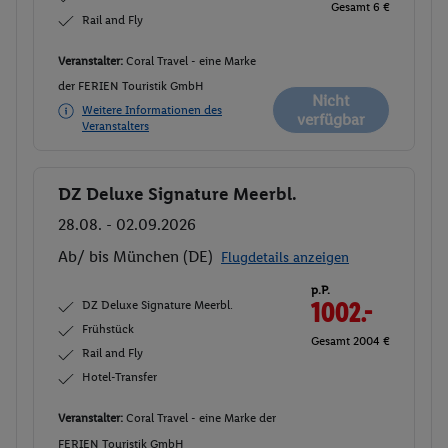
Gesamt 6 €
Rail and Fly
Veranstalter:
Coral Travel - eine Marke
der FERIEN Touristik GmbH
Nicht
Weitere Informationen des
verfügbar
Veranstalters
DZ Deluxe Signature Meerbl.
Buchen
28.08. - 02.09.2026
Ab/ bis München (DE)
Flugdetails anzeigen
p.P.
DZ Deluxe Signature Meerbl.
1002.-
Frühstück
Gesamt 2004 €
Rail and Fly
Hotel-Transfer
Veranstalter:
Coral Travel - eine Marke der
FERIEN Touristik GmbH