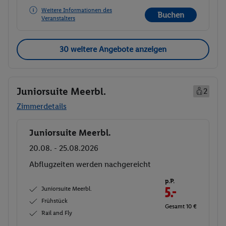
Weitere Informationen des
Buchen
Veranstalters
30 weitere Angebote anzeigen
Juniorsuite Meerbl.
2
Zimmerdetails
Juniorsuite Meerbl.
Buchen
20.08. - 25.08.2026
Abflugzeiten werden nachgereicht
p.P.
Juniorsuite Meerbl.
5.-
Frühstück
Gesamt 10 €
Rail and Fly