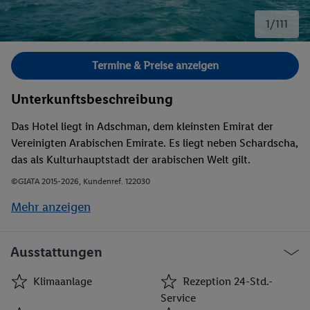
1/111
Bild 1 von 111.
Termine & Preise anzeigen
Unterkunftsbeschreibung
Das Hotel liegt in Adschman, dem kleinsten Emirat der
Vereinigten Arabischen Emirate. Es liegt neben Schardscha,
das als Kulturhauptstadt der arabischen Welt gilt.
Adschman liegt in der Nähe der Häfen der angrenzenden
©GIATA 2015-2026, Kundenref. 122030
Emirate. In der Nähe gibt es zahlreiche
Mehr anzeigen
Einkaufsmöglichkeiten, darunter in Dubai (ca. 26 km), in
Schardscha (rund 10 km) und in Adschman (rund 5 km). Das
Hotel liegt rund 25 km vom internationalen Flughafen
Ausstattungen
Dubai und rund 20 km vom internationalen Flughafen
Schardscha entfernt.
Klimaanlage
Rezeption 24-Std.-
Service