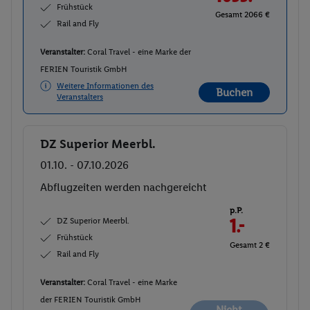
Frühstück
Gesamt 2066 €
Rail and Fly
Veranstalter:
Coral Travel - eine Marke der
FERIEN Touristik GmbH
Weitere Informationen des
Buchen
Veranstalters
DZ Superior Meerbl.
Buchen
01.10. - 07.10.2026
Abflugzeiten werden nachgereicht
p.P.
DZ Superior Meerbl.
1.-
Frühstück
Gesamt 2 €
Rail and Fly
Veranstalter:
Coral Travel - eine Marke
der FERIEN Touristik GmbH
Nicht