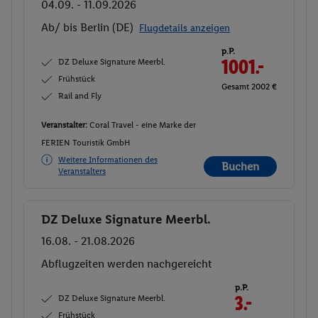
04.09. - 11.09.2026
Ab/ bis Berlin (DE)
Flugdetails anzeigen
p.P.
DZ Deluxe Signature Meerbl.
1001.-
Frühstück
Gesamt 2002 €
Rail and Fly
Veranstalter:
Coral Travel - eine Marke der
FERIEN Touristik GmbH
Weitere Informationen des
Buchen
Veranstalters
DZ Deluxe Signature Meerbl.
Buchen
16.08. - 21.08.2026
Abflugzeiten werden nachgereicht
p.P.
DZ Deluxe Signature Meerbl.
3.-
Frühstück