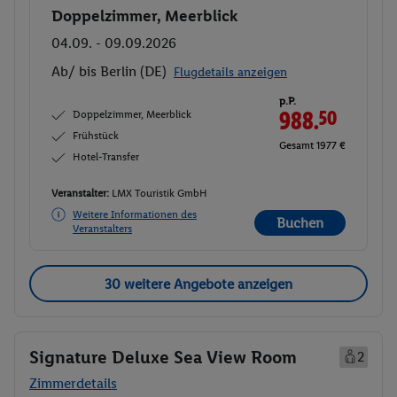
Doppelzimmer, Meerblick
Buchen
04.09. - 09.09.2026
Ab/ bis Berlin (DE)
Flugdetails anzeigen
p.P.
Doppelzimmer, Meerblick
988.
50
Frühstück
Gesamt 1977 €
Hotel-Transfer
Veranstalter:
LMX Touristik GmbH
Weitere Informationen des
Buchen
Veranstalters
30 weitere Angebote anzeigen
Signature Deluxe Sea View Room
2
Zimmerdetails