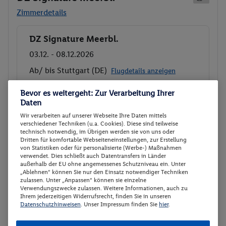
Zimmerdetails
DZ Signature Meerbl.
Buchen
03.12. - 08.12.2026
Ab/ bis Stuttgart (DE)
Flugdetails anzeigen
Kostenlose Stornierung
p.P.
Bevor es weitergeht: Zur Verarbeitung Ihrer
1181.-
Kostenlose Umbuchung
Daten
Flex Tarif zubuchbar
Gesamt 2362 €
Wir verarbeiten auf unserer Webseite Ihre Daten mittels
verschiedener Techniken (u.a. Cookies). Diese sind teilweise
DZ Signature Meerbl.
technisch notwendig, im Übrigen werden sie von uns oder
Dritten für komfortable Webseiteneinstellungen, zur Erstellung
Frühstück
von Statistiken oder für personalisierte (Werbe-) Maßnahmen
Rail and Fly
verwendet. Dies schließt auch Datentransfers in Länder
außerhalb der EU ohne angemessenes Schutzniveau ein. Unter
„Ablehnen“ können Sie nur den Einsatz notwendiger Techniken
Veranstalter:
Coral Travel - eine Marke der
zulassen. Unter „Anpassen“ können sie einzelne
Verwendungszwecke zulassen. Weitere Informationen, auch zu
FERIEN Touristik GmbH
Ihrem jederzeitigen Widerrufsrecht, finden Sie in unseren
Weitere Informationen des
Datenschutzhinweisen
. Unser Impressum finden Sie
hier
.
Buchen
Veranstalters