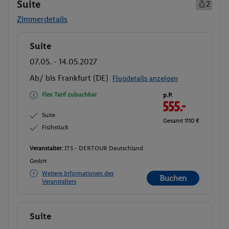
Suite
2
Zimmerdetails
Suite
Buchen
07.05. - 14.05.2027
Ab/ bis Frankfurt (DE)
Flugdetails anzeigen
Flex Tarif zubuchbar
p.P.
555.-
Suite
Gesamt 1110 €
Frühstück
Veranstalter:
ITS - DERTOUR Deutschland
GmbH
Weitere Informationen des
Buchen
Veranstalters
Suite
Buchen