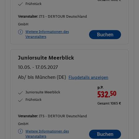
Frühstück
Veranstalter:
ITS - DERTOUR Deutschland
GmbH
Weitere Informationen des
Buchen
Veranstalters
Juniorsuite Meerblick
Buchen
10.05. - 17.05.2027
Ab/ bis München (DE)
Flugdetails anzeigen
p.P.
Juniorsuite Meerblick
532.
50
Frühstück
Gesamt 1065 €
Veranstalter:
ITS - DERTOUR Deutschland
GmbH
Weitere Informationen des
Buchen
Veranstalters