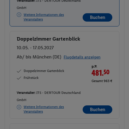
Veranstalter:
ITS - DERTOUR Deutschland
GmbH
Weitere Informationen des
Buchen
Veranstalters
Doppelzimmer Gartenblick
Buchen
10.05. - 17.05.2027
Ab/ bis München (DE)
Flugdetails anzeigen
p.P.
Doppelzimmer Gartenblick
481.
50
Frühstück
Gesamt 963 €
Veranstalter:
ITS - DERTOUR Deutschland
GmbH
Weitere Informationen des
Buchen
Veranstalters