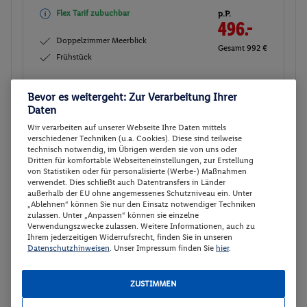
Flex Tarif zubuchbar
p.P.
496.-
Doppelzimmer Meerblick
Gesamt 992 €
Frühstück
Veranstalter:
ITS - DERTOUR Deutschland
Bevor es weitergeht: Zur Verarbeitung Ihrer
GmbH
Daten
Weitere Informationen des
Buchen
Wir verarbeiten auf unserer Webseite Ihre Daten mittels
Veranstalters
verschiedener Techniken (u.a. Cookies). Diese sind teilweise
technisch notwendig, im Übrigen werden sie von uns oder
Dritten für komfortable Webseiteneinstellungen, zur Erstellung
von Statistiken oder für personalisierte (Werbe-) Maßnahmen
Doppelzimmer Meerblick
Buchen
verwendet. Dies schließt auch Datentransfers in Länder
außerhalb der EU ohne angemessenes Schutzniveau ein. Unter
07.05. - 14.05.2027
„Ablehnen“ können Sie nur den Einsatz notwendiger Techniken
zulassen. Unter „Anpassen“ können sie einzelne
Ab/ bis Frankfurt (DE)
Flugdetails anzeigen
Verwendungszwecke zulassen. Weitere Informationen, auch zu
Ihrem jederzeitigen Widerrufsrecht, finden Sie in unseren
Flex Tarif zubuchbar
p.P.
Datenschutzhinweisen
. Unser Impressum finden Sie
hier
.
496.-
Doppelzimmer Meerblick
Gesamt 992 €
ZUSTIMMEN
Frühstück