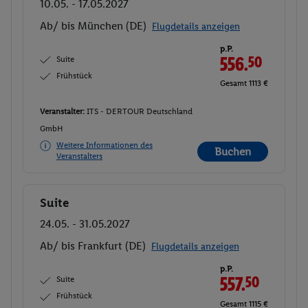
10.05. - 17.05.2027
Ab/ bis München (DE)
Flugdetails anzeigen
p.P.
Suite
556.
50
Frühstück
Gesamt 1113 €
Veranstalter:
ITS - DERTOUR Deutschland
GmbH
Weitere Informationen des
Buchen
Veranstalters
Suite
Buchen
24.05. - 31.05.2027
Ab/ bis Frankfurt (DE)
Flugdetails anzeigen
p.P.
Suite
557.
50
Frühstück
Gesamt 1115 €