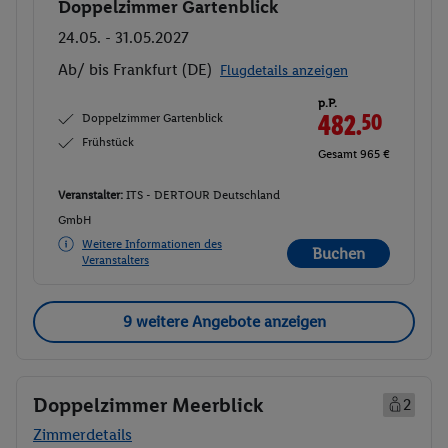
Doppelzimmer Gartenblick
Buchen
24.05. - 31.05.2027
Ab/ bis Frankfurt (DE)
Flugdetails anzeigen
p.P.
Doppelzimmer Gartenblick
482.
50
Frühstück
Gesamt 965 €
Veranstalter:
ITS - DERTOUR Deutschland
GmbH
Weitere Informationen des
Buchen
Veranstalters
9 weitere Angebote anzeigen
Doppelzimmer Meerblick
2
Zimmerdetails