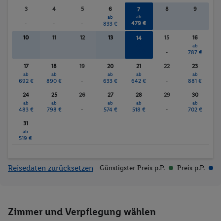
3
4
5
6
8
9
7
ab
ab
479 €
-
-
-
833 €
10
11
12
13
15
16
14
ab
ab
514 €
-
787 €
17
18
19
20
21
22
23
ab
ab
ab
ab
ab
692 €
890 €
-
633 €
642 €
-
881 €
24
25
26
27
28
29
30
ab
ab
ab
ab
ab
483 €
798 €
-
574 €
518 €
-
702 €
31
ab
519 €
Reisedaten zurücksetzen
Günstigster Preis p.P.
Preis p.P.
Zimmer und Verpflegung wählen