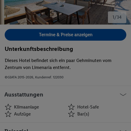
1/34
Bild 1 von 34.
Termine & Preise anzeigen
Unterkunftsbeschreibung
Dieses Hotel befindet sich ein paar Gehminuten vom
Zentrum von Limenaria entfernt.
©GIATA 2015-2026, Kundenref. 122030
Ausstattungen
Klimaanlage
Hotel-Safe
Aufzüge
Bar(s)
Klimaanlage
Hotel-Safe