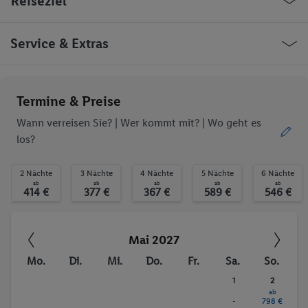
Reiseziel
Aufzüge
Bar(s)
Restaurant(s)
Restaurant
Bar
Aufzug
Griechenland Limenaria
Service & Extras
Liegestühle
Sonnenschirme
Sonnenterrasse
Anzahl der Pools
Ob die Reise trotzdem deinen individuellen Bedürfnissen
Termine & Preise
entspricht, erfrage bitte vor der Buchung im Service Center.
Wann verreisen Sie? |
Wer kommt mit?
| Wo geht es
los?
Trinkgelder. Persönliche Ausgaben. Kurtaxe.
2 Nächte
3 Nächte
4 Nächte
5 Nächte
6 Nächte
ab
ab
ab
ab
ab
414 €
377 €
367 €
589 €
546 €
Mai 2027
Mo.
Di.
Mi.
Do.
Fr.
Sa.
So.
1
2
ab
-
798 €